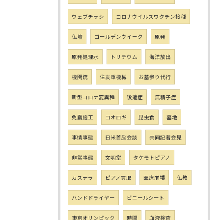
ウェブチラシ
コロナウイルスワクチン接種
仏壇
ゴールデンウイーク
原発
原発処理水
トリチウム
海洋放出
機関銃
住友重機械
お墓参り代行
新型コロナ変異種
後遺症
無精子症
免震施工
コオロギ
昆虫食
墓地
事情事態
日米首脳会談
共同記者会見
非常事態
文明堂
タケモトピアノ
カステラ
ピアノ買取
医療崩壊
仏教
ハンドドライヤー
ビニールシート
東京オリンピック
時間
血液検査