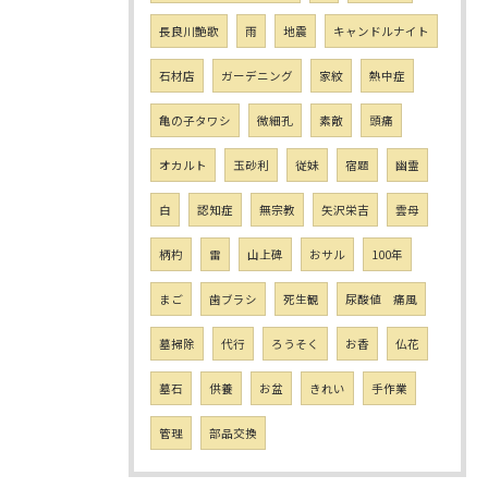
長良川艶歌
雨
地震
キャンドルナイト
石材店
ガーデニング
家紋
熱中症
亀の子タワシ
微細孔
素敵
頭痛
オカルト
玉砂利
従妹
宿題
幽霊
白
認知症
無宗教
矢沢栄吉
雲母
柄杓
雷
山上碑
おサル
100年
まご
歯ブラシ
死生観
尿酸値 痛風
墓掃除
代行
ろうそく
お香
仏花
墓石
供養
お盆
きれい
手作業
管理
部品交換