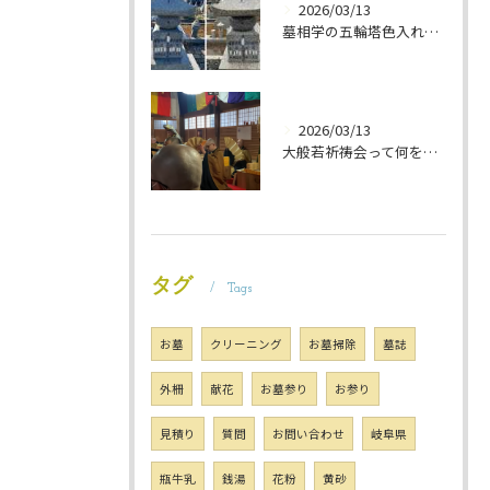
2026/03/13
墓相学の五輪塔色入れ 岐阜のお墓掃除屋「磨き専隊」です
2026/03/13
大般若祈祷会って何をするの？ 岐阜のお墓掃除屋「磨き専隊」です
タグ
Tags
お墓
クリーニング
お墓掃除
墓誌
外柵
献花
お墓参り
お参り
見積り
質問
お問い合わせ
岐阜県
瓶牛乳
銭湯
花粉
黄砂