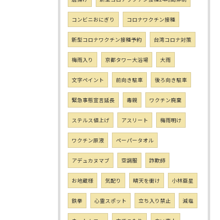
コンビニおにぎり
コロナワクチン接種
新型コロナワクチン接種予約
台湾コロナ対策
梅雨入り
京都タワー大浴場
大雨
文字ペイント
前向き駐車
後ろ向き駐車
緊急事態宣言延長
毒親
ワクチン廃棄
ステルス値上げ
アスリート
梅雨明け
ワクチン原液
ペーパータオル
アデュカヌマブ
空調服
詐欺師
お地蔵様
気配り
晴天を衝け
小林亜星
鉄拳
心霊スポット
立ち入り禁止
減塩