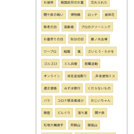
お彼岸
戦国武将のお墓
忘れられた
関ケ原の戦い
博物館
ロッテ
彼岸花
敬老の日
高齢者
プロのクリーニング
お墓参りの日
秋分の日
藤ノ木古墳
ワープロ
結婚
嵐
さいとう・たかを
ゴルゴ13
どん兵衛
就職活動
オンライン
戒名追加彫り
,年金通知ミス
適正価格
みずほ銀行
くだらないもの
バラ
コロナ感染者減少
おじいちゃん
銀座
どんぐり
落ち葉
関ケ原
松坂大輔選手
阿蘇山
御岳山