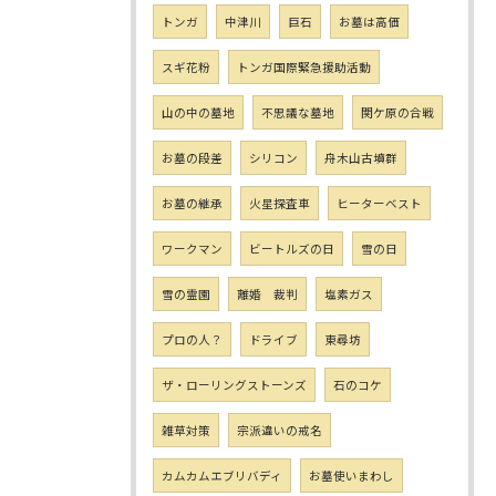
トンガ
中津川
巨石
お墓は高価
スギ花粉
トンガ国際緊急援助活動
山の中の墓地
不思議な墓地
関ケ原の合戦
お墓の段差
シリコン
舟木山古墳群
お墓の継承
火星探査車
ヒーターベスト
ワークマン
ビートルズの日
雪の日
雪の霊園
離婚 裁判
塩素ガス
プロの人？
ドライブ
東尋坊
ザ・ローリングストーンズ
石のコケ
雑草対策
宗派違いの戒名
カムカムエブリバディ
お墓使いまわし