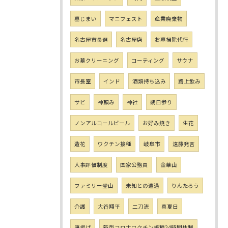
墓じまい
マニフェスト
産業廃棄物
名古屋市長選
名古屋店
お墓掃除代行
お墓クリーニング
コーティング
サウナ
市長室
インド
酒類持ち込み
路上飲み
サビ
神頼み
神社
朔日参り
ノンアルコールビール
お好み焼き
生花
造花
ワクチン接種
岐阜市
遠藤発言
人事評価制度
国家公務員
金華山
ファミリー登山
未知との遭遇
りんたろう
介護
大谷翔平
二刀流
真夏日
唐揚げ
新型コロナワクチン接種24時間体制