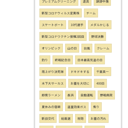
プレミアムクリーニング
道具
誹謗中傷
新型コロナウィルス変異株
チーム
スケートボート
10代選手
メダルかじる
新型コロナワクチン接種2回目
野球決勝
オリンピック
山の日
台風
クレーム
釣り
終戦記念日
日本最高気温の日
雨上がり決死隊
ドキドキする
千葉真一
木下大サーカス
お墓を大切に
400日
即席ラーメン
長浜
自動運転
野戦病院
夏休みの宿題
温室効果ガス
焦り
新旧交代
総裁選
祝砲
お墓の汚れ