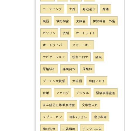
コーテイング
土葬
野辺送り
葬儀
風習
伊勢神宮
夫婦岩
伊勢神宮 外宮
ガソリン
洗剤
オートライト
オートワイパー
スマートキー
ナビゲーション
新型コロナ
痛風
尿路結石
痛風発作
尿酸値
プーチン大統領
大統領
和田アキ子
水垢
アナログ
デジタル
緊急事態宣言
まん延防止等重点措置
文字色入れ
スプレーガン
8割おじさん
磨き専隊
簡易洗浄
広告戦略
デジタル広告