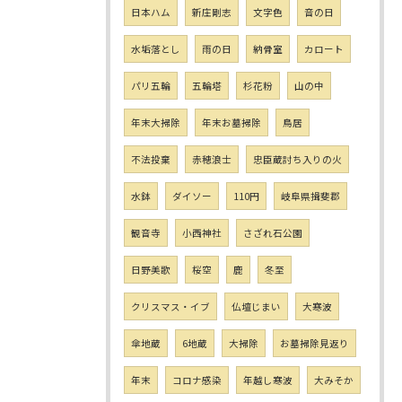
日本ハム
新庄剛志
文字色
音の日
水垢落とし
雨の日
納骨室
カロート
パリ五輪
五輪塔
杉花粉
山の中
年末大掃除
年末お墓掃除
鳥居
不法投棄
赤穂浪士
忠臣蔵討ち入りの火
水鉢
ダイソー
110円
岐阜県揖斐郡
観音寺
小西神社
さざれ石公園
日野美歌
桜空
鹿
冬至
クリスマス・イブ
仏壇じまい
大寒波
傘地蔵
6地蔵
大掃除
お墓掃除見返り
年末
コロナ感染
年越し寒波
大みそか