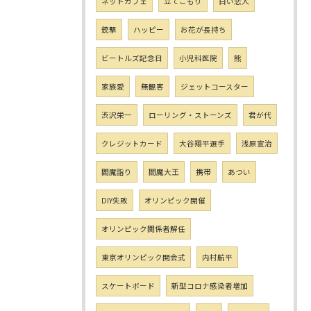
ネットカフェ
立てこもり
白い恋人
銃撃
ハッピー
お花が長持ち
ビートルズ記念日
小児科医院
熊
家族愛
無観客
ジェットコースター
渋沢栄一
ローリング・ストーンズ
君が代
クレジットカード
大谷翔平選手
浅原宣治
閻魔詣り
閻魔大王
携帯
あつい
DIY失敗
オリンピック開催
オリンピック関係者解任
東京オリンピック開会式
内村航平
スケートボード
新型コロナ感染者増加