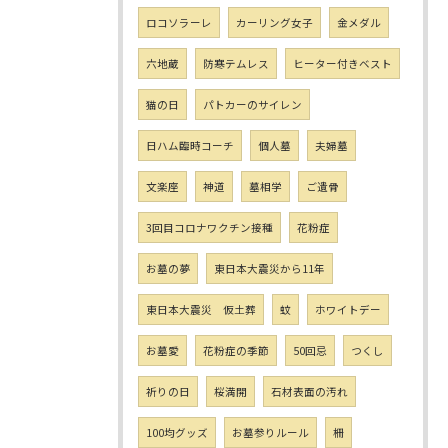
ロコソラーレ
カーリング女子
金メダル
六地蔵
防寒テムレス
ヒーター付きベスト
猫の日
パトカーのサイレン
日ハム臨時コーチ
個人墓
夫婦墓
文楽座
神道
墓相学
ご遺骨
3回目コロナワクチン接種
花粉症
お墓の夢
東日本大震災から11年
東日本大震災 仮土葬
蚊
ホワイトデー
お墓愛
花粉症の季節
50回忌
つくし
祈りの日
桜満開
石材表面の汚れ
100均グッズ
お墓参りルール
柵