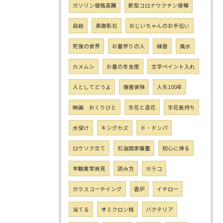
ガソリン価格高騰
新型コロナワクチン接種
自殺
黒御影石
おじいちゃんのお手伝い
死後の世界
お墓参りの人
線香
風水
カメムシ
お墓の冬支度
文字ペイント入れ
人としてどうよ
傷害保険
人生100年
映画 おくりびと
生花と造花
生花長持ち
水受け
キングカズ
ド・ドンパ
ロウソク立て
石油国家備蓄
初心に帰る
早期異常発見
読み方
ガラコ
ガラスコーテイング
香炉
イチロー
当てる
オミクロン株
バクテリア