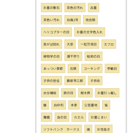
お墓の敷石
茶色の汚れ
古墓
茶色い汚れ
台風1号
地衣類
ヘリコプターの日
お墓の文字色入れ
急がば回れ
大安
一粒万倍日
エフロ
植物学の日
潮干狩り
昭和の日
あっつい季節
石碑
コーキング
参観日
子供の担任
藤原市三郎
子供会
水分補給
旅の日
樹木葬
お墓引っ越し
猫
白砂利
本家
公営墓地
塩
離婚
虫の日
カエル
お墓じまい
ソフトバンク ホークス
魂
お性抜き