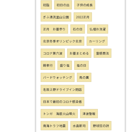
初詣
初日の出
子供の成長
ぎふ清流里山公園
2022正月
正月 お墓参り
石の日
仏壇お洗濯
北京冬季オリンピック北京
カーリング
コロナ第六波
お墓まとめる
霊感商法
親孝行
盛り塩
塩の日
バードウォッチング
鳥の糞
名阪上野ドライブイン閉店
日本で最初のコロナ感染者
トンガ 海底火山噴火
津波警報
南海トラフ地震
水島新司
野球狂の詩