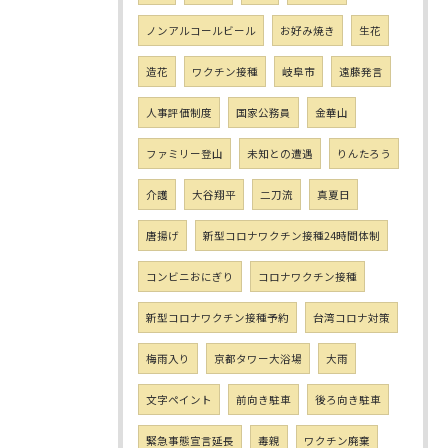
ノンアルコールビール
お好み焼き
生花
造花
ワクチン接種
岐阜市
遠藤発言
人事評価制度
国家公務員
金華山
ファミリー登山
未知との遭遇
りんたろう
介護
大谷翔平
二刀流
真夏日
唐揚げ
新型コロナワクチン接種24時間体制
コンビニおにぎり
コロナワクチン接種
新型コロナワクチン接種予約
台湾コロナ対策
梅雨入り
京都タワー大浴場
大雨
文字ペイント
前向き駐車
後ろ向き駐車
緊急事態宣言延長
毒親
ワクチン廃棄