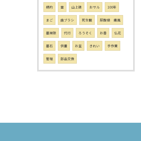
柄杓
雷
山上碑
おサル
100年
まご
歯ブラシ
死生観
尿酸値 痛風
墓掃除
代行
ろうそく
お香
仏花
墓石
供養
お盆
きれい
手作業
管理
部品交換