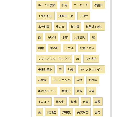
あっつい季節
石碑
コーキング
参観日
子供の担任
藤原市三郎
子供会
水分補給
旅の日
樹木葬
お墓引っ越し
猫
白砂利
本家
公営墓地
塩
離婚
虫の日
カエル
お墓じまい
ソフトバンク ホークス
魂
お性抜き
長良川艶歌
雨
地震
キャンドルナイト
石材店
ガーデニング
家紋
熱中症
亀の子タワシ
微細孔
素敵
頭痛
オカルト
玉砂利
従妹
宿題
幽霊
白
認知症
無宗教
矢沢栄吉
雲母