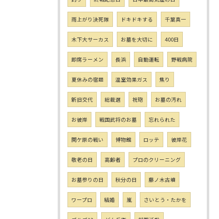
雨上がり決死隊
ドキドキする
千葉真一
木下大サーカス
お墓を大切に
400日
即席ラーメン
長浜
自動運転
野戦病院
夏休みの宿題
温室効果ガス
焦り
新旧交代
総裁選
祝砲
お墓の汚れ
お彼岸
戦国武将のお墓
忘れられた
関ケ原の戦い
博物館
ロッテ
彼岸花
敬老の日
高齢者
プロのクリーニング
お墓参りの日
秋分の日
藤ノ木古墳
ワープロ
結婚
嵐
さいとう・たかを