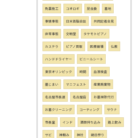
免震施工
コオロギ
昆虫食
墓地
事情事態
日米首脳会談
共同記者会見
非常事態
文明堂
タケモトピアノ
カステラ
ピアノ買取
医療崩壊
仏教
ハンドドライヤー
ビニールシート
東京オリンピック
時間
血液検査
墓じまい
マニフェスト
産業廃棄物
名古屋市長選
名古屋店
お墓掃除代行
お墓クリーニング
コーティング
サウナ
市長室
インド
酒類持ち込み
路上飲み
サビ
神頼み
神社
朔日参り