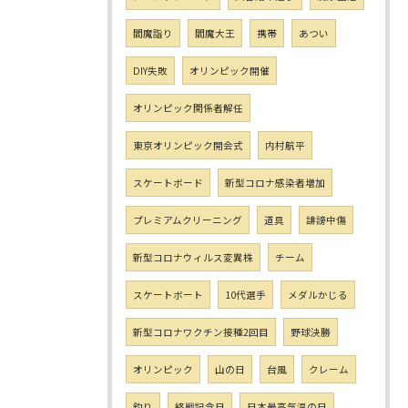
閻魔詣り
閻魔大王
携帯
あつい
DIY失敗
オリンピック開催
オリンピック関係者解任
東京オリンピック開会式
内村航平
スケートボード
新型コロナ感染者増加
プレミアムクリーニング
道具
誹謗中傷
新型コロナウィルス変異株
チーム
スケートボート
10代選手
メダルかじる
新型コロナワクチン接種2回目
野球決勝
オリンピック
山の日
台風
クレーム
釣り
終戦記念日
日本最高気温の日