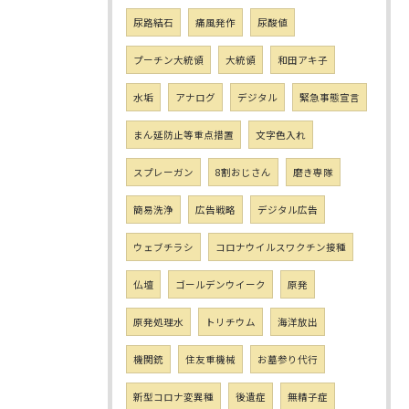
尿路結石
痛風発作
尿酸値
プーチン大統領
大統領
和田アキ子
水垢
アナログ
デジタル
緊急事態宣言
まん延防止等重点措置
文字色入れ
スプレーガン
8割おじさん
磨き専隊
簡易洗浄
広告戦略
デジタル広告
ウェブチラシ
コロナウイルスワクチン接種
仏壇
ゴールデンウイーク
原発
原発処理水
トリチウム
海洋放出
機関銃
住友重機械
お墓参り代行
新型コロナ変異種
後遺症
無精子症