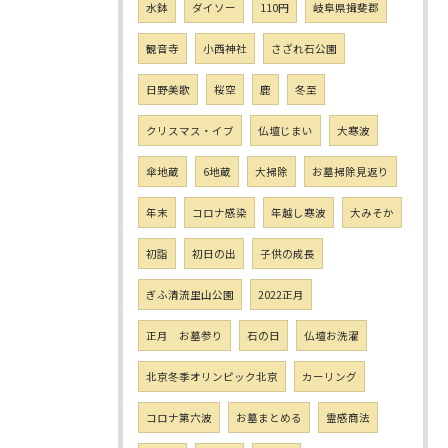
水鉢
ダイソー
110円
岐阜県揖斐郡
観音寺
小西神社
さざれ石公園
日野美歌
桜空
鹿
冬至
クリスマス・イブ
仏壇じまい
大寒波
傘地蔵
6地蔵
大掃除
お墓掃除見返り
年末
コロナ感染
年越し寒波
大みそか
初詣
初日の出
子供の成長
ぎふ清流里山公園
2022正月
正月 お墓参り
石の日
仏壇お洗濯
北京冬季オリンピック北京
カーリング
コロナ第六波
お墓まとめる
霊感商法