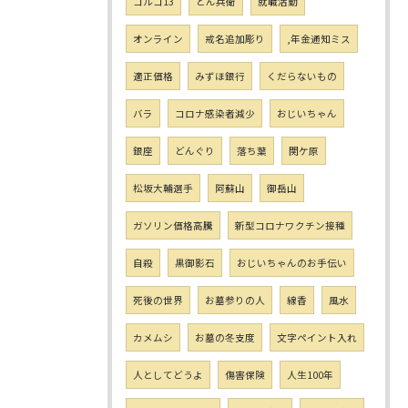
ゴルゴ13
どん兵衛
就職活動
オンライン
戒名追加彫り
,年金通知ミス
適正価格
みずほ銀行
くだらないもの
バラ
コロナ感染者減少
おじいちゃん
銀座
どんぐり
落ち葉
関ケ原
松坂大輔選手
阿蘇山
御岳山
ガソリン価格高騰
新型コロナワクチン接種
自殺
黒御影石
おじいちゃんのお手伝い
死後の世界
お墓参りの人
線香
風水
カメムシ
お墓の冬支度
文字ペイント入れ
人としてどうよ
傷害保険
人生100年