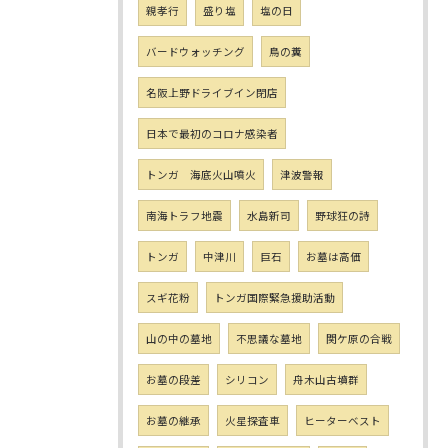
親孝行
盛り塩
塩の日
バードウォッチング
鳥の糞
名阪上野ドライブイン閉店
日本で最初のコロナ感染者
トンガ 海底火山噴火
津波警報
南海トラフ地震
水島新司
野球狂の詩
トンガ
中津川
巨石
お墓は高価
スギ花粉
トンガ国際緊急援助活動
山の中の墓地
不思議な墓地
関ケ原の合戦
お墓の段差
シリコン
舟木山古墳群
お墓の継承
火星探査車
ヒーターベスト