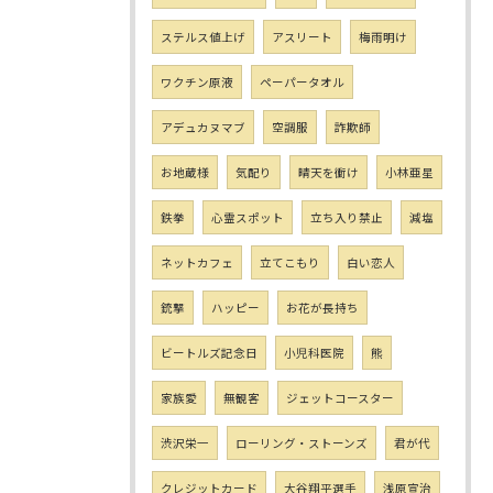
ステルス値上げ
アスリート
梅雨明け
ワクチン原液
ペーパータオル
アデュカヌマブ
空調服
詐欺師
お地蔵様
気配り
晴天を衝け
小林亜星
鉄拳
心霊スポット
立ち入り禁止
減塩
ネットカフェ
立てこもり
白い恋人
銃撃
ハッピー
お花が長持ち
ビートルズ記念日
小児科医院
熊
家族愛
無観客
ジェットコースター
渋沢栄一
ローリング・ストーンズ
君が代
クレジットカード
大谷翔平選手
浅原宣治