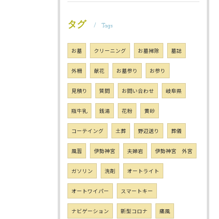
タグ
Tags
お墓
クリーニング
お墓掃除
墓誌
外柵
献花
お墓参り
お参り
見積り
質問
お問い合わせ
岐阜県
瓶牛乳
銭湯
花粉
黄砂
コーテイング
土葬
野辺送り
葬儀
風習
伊勢神宮
夫婦岩
伊勢神宮 外宮
ガソリン
洗剤
オートライト
オートワイパー
スマートキー
ナビゲーション
新型コロナ
痛風