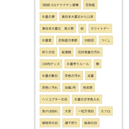
3回目コロナワクチン接種
花粉症
お墓の夢
東日本大震災から11年
東日本大震災 仮土葬
蚊
ホワイトデー
お墓愛
花粉症の季節
50回忌
つくし
祈りの日
桜満開
石材表面の汚れ
100均グッズ
お墓参りルール
柵
お墓の敷石
茶色の汚れ
古墓
茶色い汚れ
台風1号
地衣類
ヘリコプターの日
お墓の文字色入れ
急がば回れ
大安
一粒万倍日
エフロ
植物学の日
潮干狩り
昭和の日