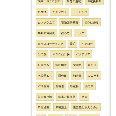
映画 おくりびと
生花と造花
生花長持ち
水受け
キングカズ
ド・ドンパ
ロウソク立て
石油国家備蓄
初心に帰る
早期異常発見
読み方
ガラコ
ガラスコーテイング
香炉
イチロー
当てる
オミクロン株
バクテリア
日本ハム
新庄剛志
文字色
音の日
水垢落とし
雨の日
納骨室
カロート
パリ五輪
五輪塔
杉花粉
山の中
年末大掃除
年末お墓掃除
鳥居
不法投棄
赤穂浪士
忠臣蔵討ち入りの火