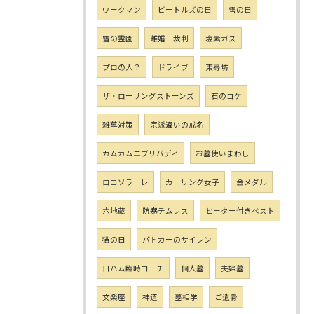
ワークマン
ビートルズの日
雪の日
雪の霊園
離婚 裁判
塩素ガス
プロの人？
ドライブ
東尋坊
ザ・ローリングストーンズ
石のコケ
雑草対策
宗派違いの戒名
カムカムエブリバディ
お墓使いまわし
ロコソラーレ
カーリング女子
金メダル
六地蔵
防寒テムレス
ヒーター付きベスト
猫の日
パトカーのサイレン
日ハム臨時コーチ
個人墓
夫婦墓
文楽座
神道
墓相学
ご遺骨