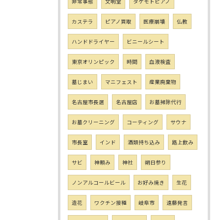
非常事態
文明堂
タケモトピアノ
カステラ
ピアノ買取
医療崩壊
仏教
ハンドドライヤー
ビニールシート
東京オリンピック
時間
血液検査
墓じまい
マニフェスト
産業廃棄物
名古屋市長選
名古屋店
お墓掃除代行
お墓クリーニング
コーティング
サウナ
市長室
インド
酒類持ち込み
路上飲み
サビ
神頼み
神社
朔日参り
ノンアルコールビール
お好み焼き
生花
造花
ワクチン接種
岐阜市
遠藤発言