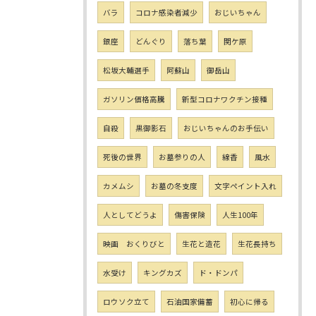
バラ
コロナ感染者減少
おじいちゃん
銀座
どんぐり
落ち葉
関ケ原
松坂大輔選手
阿蘇山
御岳山
ガソリン価格高騰
新型コロナワクチン接種
自殺
黒御影石
おじいちゃんのお手伝い
死後の世界
お墓参りの人
線香
風水
カメムシ
お墓の冬支度
文字ペイント入れ
人としてどうよ
傷害保険
人生100年
映画 おくりびと
生花と造花
生花長持ち
水受け
キングカズ
ド・ドンパ
ロウソク立て
石油国家備蓄
初心に帰る