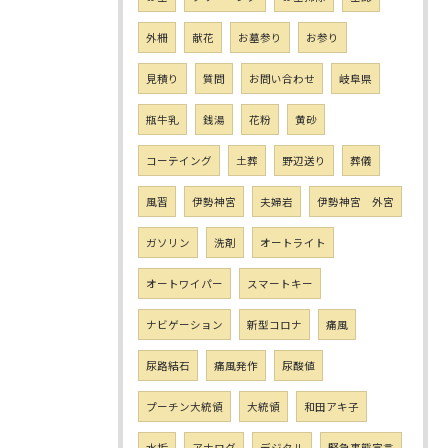
外柵
献花
お墓参り
お参り
見積り
質問
お問い合わせ
岐阜県
瓶牛乳
銭湯
花粉
黄砂
コーテイング
土葬
野辺送り
葬儀
風習
伊勢神宮
夫婦岩
伊勢神宮 外宮
ガソリン
洗剤
オートライト
オートワイパー
スマートキー
ナビゲーション
新型コロナ
痛風
尿路結石
痛風発作
尿酸値
プーチン大統領
大統領
和田アキ子
水垢
アナログ
デジタル
緊急事態宣言