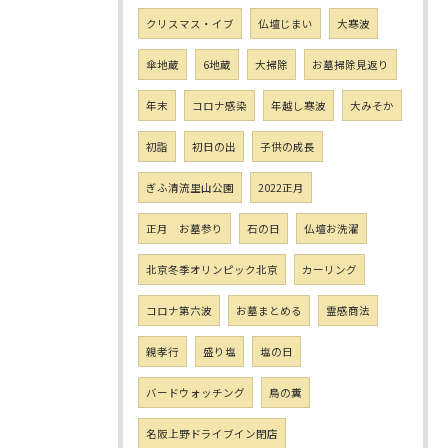
クリスマス・イブ
仏壇じまい
大寒波
傘地蔵
6地蔵
大掃除
お墓掃除見返り
年末
コロナ感染
年越し寒波
大みそか
初詣
初日の出
子供の成長
ぎふ清流里山公園
2022正月
正月 お墓参り
石の日
仏壇お洗濯
北京冬季オリンピック北京
カーリング
コロナ第六波
お墓まとめる
霊感商法
親孝行
盛り塩
塩の日
バードウォッチング
鳥の糞
名阪上野ドライブイン閉店