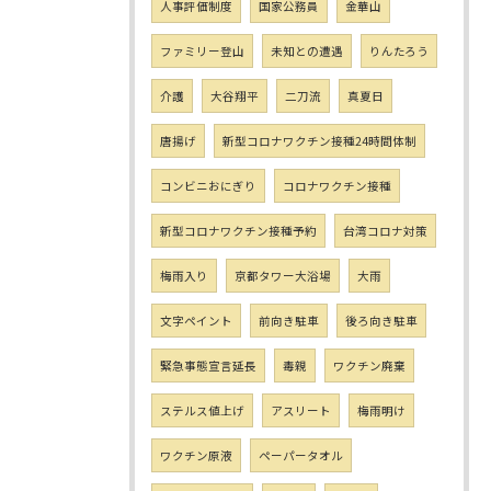
人事評価制度
国家公務員
金華山
ファミリー登山
未知との遭遇
りんたろう
介護
大谷翔平
二刀流
真夏日
唐揚げ
新型コロナワクチン接種24時間体制
コンビニおにぎり
コロナワクチン接種
新型コロナワクチン接種予約
台湾コロナ対策
梅雨入り
京都タワー大浴場
大雨
文字ペイント
前向き駐車
後ろ向き駐車
緊急事態宣言延長
毒親
ワクチン廃棄
ステルス値上げ
アスリート
梅雨明け
ワクチン原液
ペーパータオル