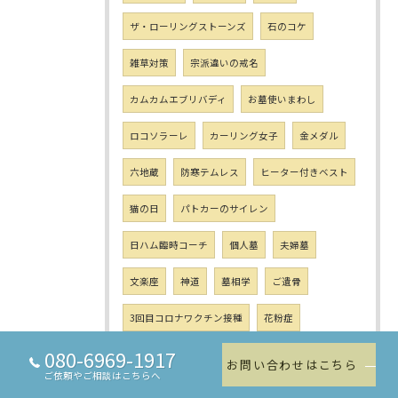
ザ・ローリングストーンズ
石のコケ
雑草対策
宗派違いの戒名
カムカムエブリバディ
お墓使いまわし
ロコソラーレ
カーリング女子
金メダル
六地蔵
防寒テムレス
ヒーター付きベスト
猫の日
パトカーのサイレン
日ハム臨時コーチ
個人墓
夫婦墓
文楽座
神道
墓相学
ご遺骨
3回目コロナワクチン接種
花粉症
080-6969-1917
お墓の夢
東日本大震災から11年
お問い合わせはこちら
ご依頼やご相談はこちらへ
東日本大震災 仮土葬
蚊
ホワイトデー