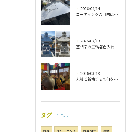
2026/04/14
コーティングの目的は 墓石を保護することです 岐阜のお墓掃除屋「磨き専隊」です
2026/03/13
墓相学の五輪塔色入れ 岐阜のお墓掃除屋「磨き専隊」です
2026/03/13
大般若祈祷会って何をするの？ 岐阜のお墓掃除屋「磨き専隊」です
タグ
Tags
お墓
クリーニング
お墓掃除
墓誌