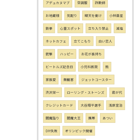
アデュカヌマブ
空調服
詐欺師
お地蔵様
気配り
晴天を衝け
小林亜星
鉄拳
心霊スポット
立ち入り禁止
減塩
ネットカフェ
立てこもり
白い恋人
銃撃
ハッピー
お花が長持ち
ビートルズ記念日
小児科医院
熊
家族愛
無観客
ジェットコースター
渋沢栄一
ローリング・ストーンズ
君が代
クレジットカード
大谷翔平選手
浅原宣治
閻魔詣り
閻魔大王
携帯
あつい
DIY失敗
オリンピック開催