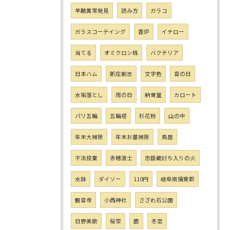
早期異常発見
読み方
ガラコ
ガラスコーテイング
香炉
イチロー
当てる
オミクロン株
バクテリア
日本ハム
新庄剛志
文字色
音の日
水垢落とし
雨の日
納骨室
カロート
パリ五輪
五輪塔
杉花粉
山の中
年末大掃除
年末お墓掃除
鳥居
不法投棄
赤穂浪士
忠臣蔵討ち入りの火
水鉢
ダイソー
110円
岐阜県揖斐郡
観音寺
小西神社
さざれ石公園
日野美歌
桜空
鹿
冬至