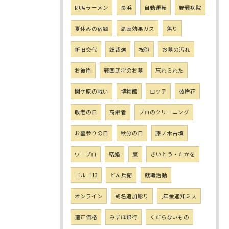
即席ラーメン
長浜
自動運転
野戦病院
夏休みの宿題
温室効果ガス
焦り
新旧交代
総裁選
祝砲
お墓の汚れ
お彼岸
戦国武将のお墓
忘れられた
関ケ原の戦い
博物館
ロッテ
彼岸花
敬老の日
高齢者
プロのクリーニング
お墓参りの日
秋分の日
藤ノ木古墳
ワープロ
結婚
嵐
さいとう・たかを
ゴルゴ13
どん兵衛
就職活動
オンライン
戒名追加彫り
,年金通知ミス
適正価格
みずほ銀行
くだらないもの