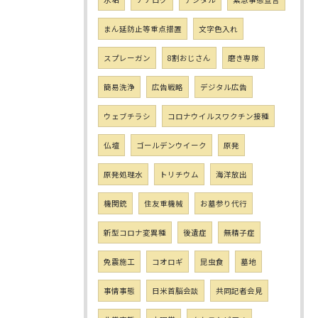
まん延防止等重点措置
文字色入れ
スプレーガン
8割おじさん
磨き専隊
簡易洗浄
広告戦略
デジタル広告
ウェブチラシ
コロナウイルスワクチン接種
仏壇
ゴールデンウイーク
原発
原発処理水
トリチウム
海洋放出
機関銃
住友重機械
お墓参り代行
新型コロナ変異種
後遺症
無精子症
免震施工
コオロギ
昆虫食
墓地
事情事態
日米首脳会談
共同記者会見