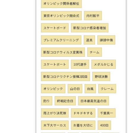
オリンピック関係者解任
東京オリンピック開会式
内村航平
スケートボード
新型コロナ感染者増加
プレミアムクリーニング
道具
誹謗中傷
新型コロナウィルス変異株
チーム
スケートボート
10代選手
メダルかじる
新型コロナワクチン接種2回目
野球決勝
オリンピック
山の日
台風
クレーム
釣り
終戦記念日
日本最高気温の日
雨上がり決死隊
ドキドキする
千葉真一
木下大サーカス
お墓を大切に
400日