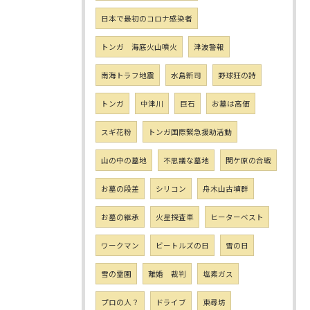
日本で最初のコロナ感染者
トンガ 海底火山噴火
津波警報
南海トラフ地震
水島新司
野球狂の詩
トンガ
中津川
巨石
お墓は高価
スギ花粉
トンガ国際緊急援助活動
山の中の墓地
不思議な墓地
関ケ原の合戦
お墓の段差
シリコン
舟木山古墳群
お墓の継承
火星探査車
ヒーターベスト
ワークマン
ビートルズの日
雪の日
雪の霊園
離婚 裁判
塩素ガス
プロの人？
ドライブ
東尋坊