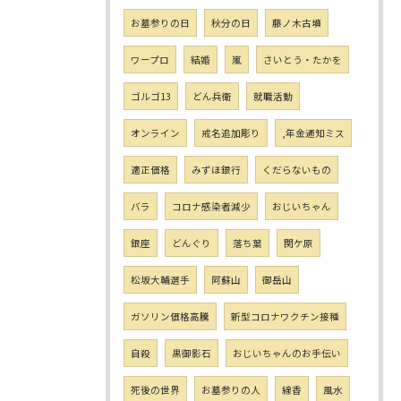
お墓参りの日
秋分の日
藤ノ木古墳
ワープロ
結婚
嵐
さいとう・たかを
ゴルゴ13
どん兵衛
就職活動
オンライン
戒名追加彫り
,年金通知ミス
適正価格
みずほ銀行
くだらないもの
バラ
コロナ感染者減少
おじいちゃん
銀座
どんぐり
落ち葉
関ケ原
松坂大輔選手
阿蘇山
御岳山
ガソリン価格高騰
新型コロナワクチン接種
自殺
黒御影石
おじいちゃんのお手伝い
死後の世界
お墓参りの人
線香
風水