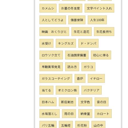
カメムシ
お墓の冬支度
文字ペイント入れ
人としてどうよ
傷害保険
人生100年
映画 おくりびと
生花と造花
生花長持ち
水受け
キングカズ
ド・ドンパ
ロウソク立て
石油国家備蓄
初心に帰る
早期異常発見
読み方
ガラコ
ガラスコーテイング
香炉
イチロー
当てる
オミクロン株
バクテリア
日本ハム
新庄剛志
文字色
音の日
水垢落とし
雨の日
納骨室
カロート
パリ五輪
五輪塔
杉花粉
山の中