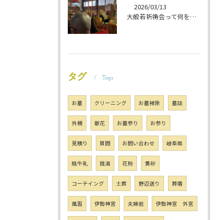
2026/03/13
大般若祈祷会って何をするの？ 岐阜のお墓掃除屋「磨き専隊」です
タグ
Tags
お墓
クリーニング
お墓掃除
墓誌
外柵
献花
お墓参り
お参り
見積り
質問
お問い合わせ
岐阜県
瓶牛乳
銭湯
花粉
黄砂
コーテイング
土葬
野辺送り
葬儀
風習
伊勢神宮
夫婦岩
伊勢神宮 外宮