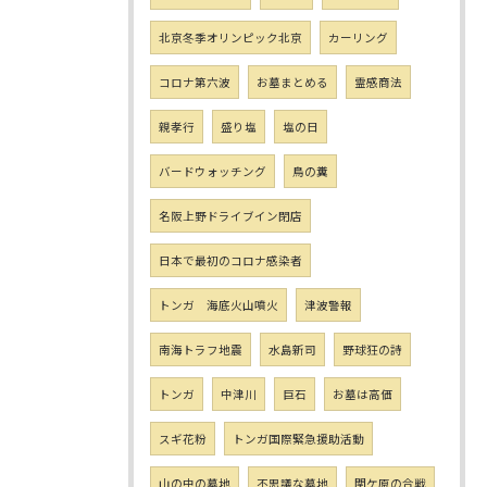
北京冬季オリンピック北京
カーリング
コロナ第六波
お墓まとめる
霊感商法
親孝行
盛り塩
塩の日
バードウォッチング
鳥の糞
名阪上野ドライブイン閉店
日本で最初のコロナ感染者
トンガ 海底火山噴火
津波警報
南海トラフ地震
水島新司
野球狂の詩
トンガ
中津川
巨石
お墓は高価
スギ花粉
トンガ国際緊急援助活動
山の中の墓地
不思議な墓地
関ケ原の合戦