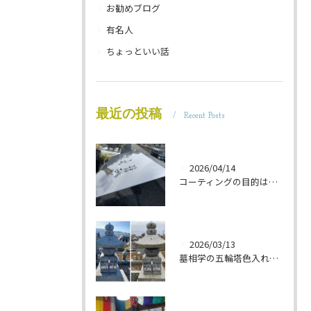
お勧めブログ
有名人
ちょっといい話
最近の投稿
Recent Posts
2026/04/14
コーティングの目的は 墓石を保護することです 岐阜のお墓掃除屋「磨き専隊」です
2026/03/13
墓相学の五輪塔色入れ 岐阜のお墓掃除屋「磨き専隊」です