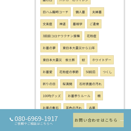
日ハム臨時コーチ
個人墓
夫婦墓
文楽座
神道
墓相学
ご遺骨
3回目コロナワクチン接種
花粉症
お墓の夢
東日本大震災から11年
東日本大震災 仮土葬
蚊
ホワイトデー
お墓愛
花粉症の季節
50回忌
つくし
祈りの日
桜満開
石材表面の汚れ
100均グッズ
お墓参りルール
柵
お墓の敷石
茶色の汚れ
古墓
080-6969-1917
お問い合わせはこちら
茶色い汚れ
台風1号
地衣類
ご依頼やご相談はこちらへ