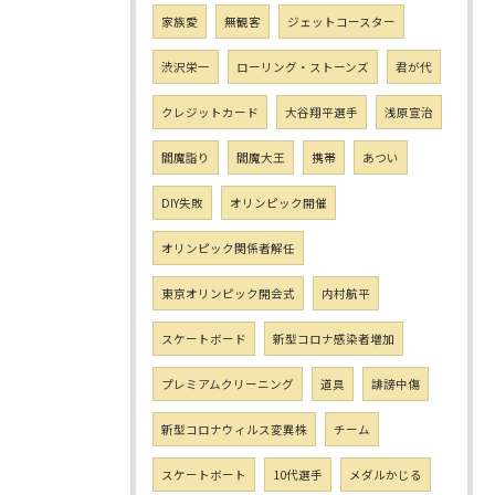
家族愛
無観客
ジェットコースター
渋沢栄一
ローリング・ストーンズ
君が代
クレジットカード
大谷翔平選手
浅原宣治
閻魔詣り
閻魔大王
携帯
あつい
DIY失敗
オリンピック開催
オリンピック関係者解任
東京オリンピック開会式
内村航平
スケートボード
新型コロナ感染者増加
プレミアムクリーニング
道具
誹謗中傷
新型コロナウィルス変異株
チーム
スケートボート
10代選手
メダルかじる