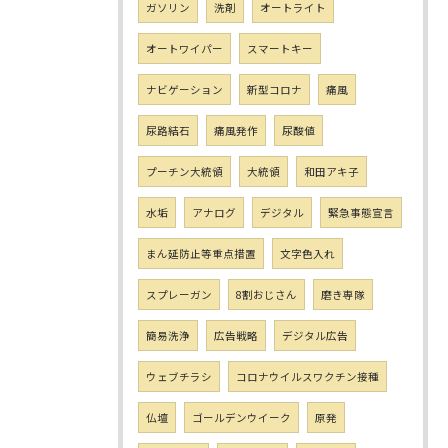
ガソリン
洗剤
オートライト
オートワイパー
スマートキー
ナビゲーション
新型コロナ
痛風
尿路結石
痛風発作
尿酸値
プーチン大統領
大統領
和田アキ子
水垢
アナログ
デジタル
緊急事態宣言
まん延防止等重点措置
文字色入れ
スプレーガン
8割おじさん
磨き専隊
簡易洗浄
広告戦略
デジタル広告
ウェブチラシ
コロナウイルスワクチン接種
仏壇
ゴールデンウイーク
原発