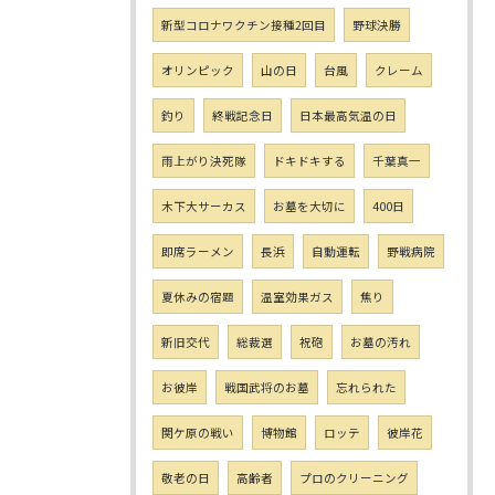
新型コロナワクチン接種2回目
野球決勝
オリンピック
山の日
台風
クレーム
釣り
終戦記念日
日本最高気温の日
雨上がり決死隊
ドキドキする
千葉真一
木下大サーカス
お墓を大切に
400日
即席ラーメン
長浜
自動運転
野戦病院
夏休みの宿題
温室効果ガス
焦り
新旧交代
総裁選
祝砲
お墓の汚れ
お彼岸
戦国武将のお墓
忘れられた
関ケ原の戦い
博物館
ロッテ
彼岸花
敬老の日
高齢者
プロのクリーニング