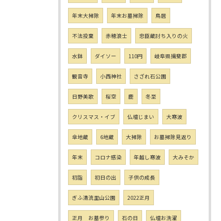
年末大掃除
年末お墓掃除
鳥居
不法投棄
赤穂浪士
忠臣蔵討ち入りの火
水鉢
ダイソー
110円
岐阜県揖斐郡
観音寺
小西神社
さざれ石公園
日野美歌
桜空
鹿
冬至
クリスマス・イブ
仏壇じまい
大寒波
傘地蔵
6地蔵
大掃除
お墓掃除見返り
年末
コロナ感染
年越し寒波
大みそか
初詣
初日の出
子供の成長
ぎふ清流里山公園
2022正月
正月 お墓参り
石の日
仏壇お洗濯