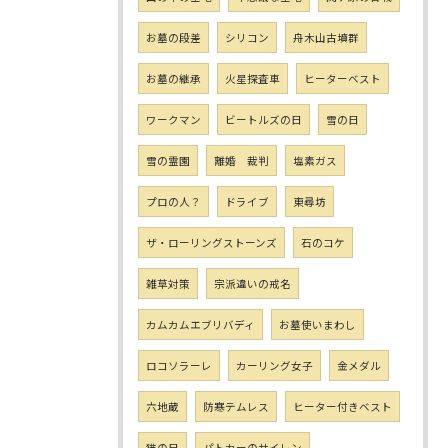
お墓の段差
シリコン
舟木山古墳群
お墓の継承
火星探査車
ヒーターベスト
ワークマン
ビートルズの日
雪の日
雪の霊園
離婚 裁判
塩素ガス
プロの人？
ドライブ
東尋坊
ザ・ローリングストーンズ
石のコケ
雑草対策
宗派違いの戒名
カムカムエブリバディ
お墓使いまわし
ロコソラーレ
カーリング女子
金メダル
六地蔵
防寒テムレス
ヒーター付きベスト
猫の日
パトカーのサイレン