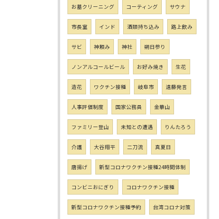
お墓クリーニング
コーティング
サウナ
市長室
インド
酒類持ち込み
路上飲み
サビ
神頼み
神社
朔日参り
ノンアルコールビール
お好み焼き
生花
造花
ワクチン接種
岐阜市
遠藤発言
人事評価制度
国家公務員
金華山
ファミリー登山
未知との遭遇
りんたろう
介護
大谷翔平
二刀流
真夏日
唐揚げ
新型コロナワクチン接種24時間体制
コンビニおにぎり
コロナワクチン接種
新型コロナワクチン接種予約
台湾コロナ対策