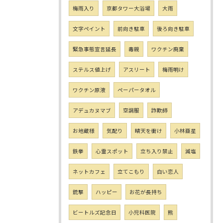
梅雨入り
京都タワー大浴場
大雨
文字ペイント
前向き駐車
後ろ向き駐車
緊急事態宣言延長
毒親
ワクチン廃棄
ステルス値上げ
アスリート
梅雨明け
ワクチン原液
ペーパータオル
アデュカヌマブ
空調服
詐欺師
お地蔵様
気配り
晴天を衝け
小林亜星
鉄拳
心霊スポット
立ち入り禁止
減塩
ネットカフェ
立てこもり
白い恋人
銃撃
ハッピー
お花が長持ち
ビートルズ記念日
小児科医院
熊