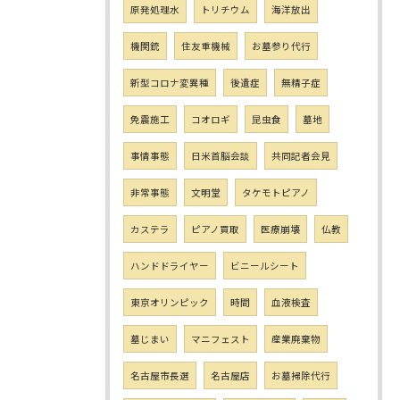
原発処理水
トリチウム
海洋放出
機関銃
住友重機械
お墓参り代行
新型コロナ変異種
後遺症
無精子症
免震施工
コオロギ
昆虫食
墓地
事情事態
日米首脳会談
共同記者会見
非常事態
文明堂
タケモトピアノ
カステラ
ピアノ買取
医療崩壊
仏教
ハンドドライヤー
ビニールシート
東京オリンピック
時間
血液検査
墓じまい
マニフェスト
産業廃棄物
名古屋市長選
名古屋店
お墓掃除代行