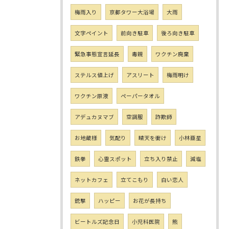
梅雨入り
京都タワー大浴場
大雨
文字ペイント
前向き駐車
後ろ向き駐車
緊急事態宣言延長
毒親
ワクチン廃棄
ステルス値上げ
アスリート
梅雨明け
ワクチン原液
ペーパータオル
アデュカヌマブ
空調服
詐欺師
お地蔵様
気配り
晴天を衝け
小林亜星
鉄拳
心霊スポット
立ち入り禁止
減塩
ネットカフェ
立てこもり
白い恋人
銃撃
ハッピー
お花が長持ち
ビートルズ記念日
小児科医院
熊