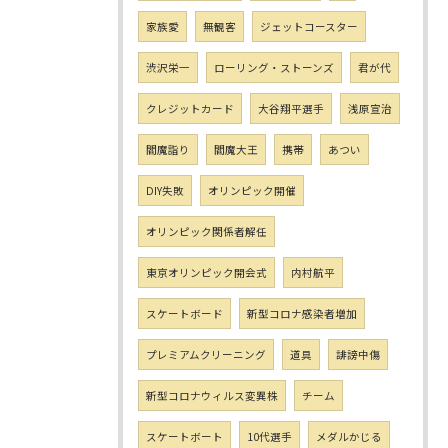
家族愛
無観客
ジェットコースター
渋沢栄一
ローリング・ストーンズ
君が代
クレジットカード
大谷翔平選手
浅原宣治
閻魔詣り
閻魔大王
携帯
あつい
DIY失敗
オリンピック開催
オリンピック関係者解任
東京オリンピック開会式
内村航平
スケートボード
新型コロナ感染者増加
プレミアムクリーニング
道具
誹謗中傷
新型コロナウィルス変異株
チーム
スケートボート
10代選手
メダルかじる