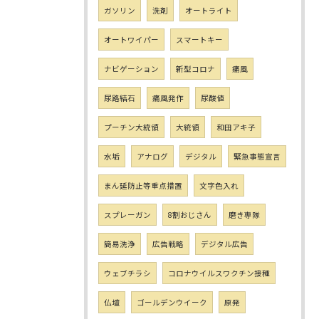
ガソリン
洗剤
オートライト
オートワイパー
スマートキー
ナビゲーション
新型コロナ
痛風
尿路結石
痛風発作
尿酸値
プーチン大統領
大統領
和田アキ子
水垢
アナログ
デジタル
緊急事態宣言
まん延防止等重点措置
文字色入れ
スプレーガン
8割おじさん
磨き専隊
簡易洗浄
広告戦略
デジタル広告
ウェブチラシ
コロナウイルスワクチン接種
仏壇
ゴールデンウイーク
原発