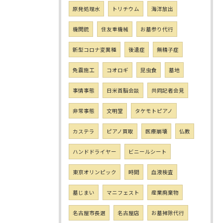
原発処理水
トリチウム
海洋放出
機関銃
住友重機械
お墓参り代行
新型コロナ変異種
後遺症
無精子症
免震施工
コオロギ
昆虫食
墓地
事情事態
日米首脳会談
共同記者会見
非常事態
文明堂
タケモトピアノ
カステラ
ピアノ買取
医療崩壊
仏教
ハンドドライヤー
ビニールシート
東京オリンピック
時間
血液検査
墓じまい
マニフェスト
産業廃棄物
名古屋市長選
名古屋店
お墓掃除代行