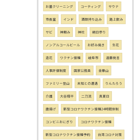
お墓クリーニング
コーティング
サウナ
市長室
インド
酒類持ち込み
路上飲み
サビ
神頼み
神社
朔日参り
ノンアルコールビール
お好み焼き
生花
造花
ワクチン接種
岐阜市
遠藤発言
人事評価制度
国家公務員
金華山
ファミリー登山
未知との遭遇
りんたろう
介護
大谷翔平
二刀流
真夏日
唐揚げ
新型コロナワクチン接種24時間体制
コンビニおにぎり
コロナワクチン接種
新型コロナワクチン接種予約
台湾コロナ対策