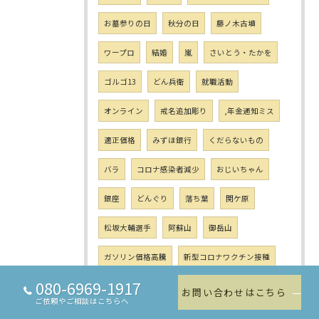
お墓参りの日
秋分の日
藤ノ木古墳
ワープロ
結婚
嵐
さいとう・たかを
ゴルゴ13
どん兵衛
就職活動
オンライン
戒名追加彫り
,年金通知ミス
適正価格
みずほ銀行
くだらないもの
バラ
コロナ感染者減少
おじいちゃん
銀座
どんぐり
落ち葉
関ケ原
松坂大輔選手
阿蘇山
御岳山
ガソリン価格高騰
新型コロナワクチン接種
080-6969-1917
自殺
黒御影石
おじいちゃんのお手伝い
お問い合わせはこちら
ご依頼やご相談はこちらへ
死後の世界
お墓参りの人
線香
風水