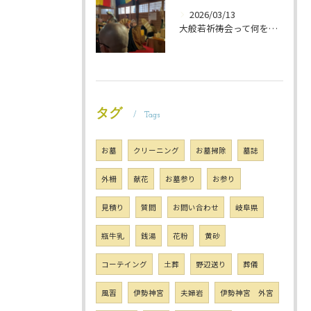
2026/03/13
大般若祈祷会って何をするの？ 岐阜のお墓掃除屋「磨き専隊」です
タグ
Tags
お墓
クリーニング
お墓掃除
墓誌
外柵
献花
お墓参り
お参り
見積り
質問
お問い合わせ
岐阜県
瓶牛乳
銭湯
花粉
黄砂
コーテイング
土葬
野辺送り
葬儀
風習
伊勢神宮
夫婦岩
伊勢神宮 外宮