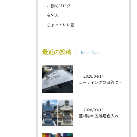
お勧めブログ
有名人
ちょっといい話
最近の投稿
Recent Posts
2026/04/14
コーティングの目的は 墓石を保護することです 岐阜のお墓掃除屋「磨き専隊」です
2026/03/13
墓相学の五輪塔色入れ 岐阜のお墓掃除屋「磨き専隊」です