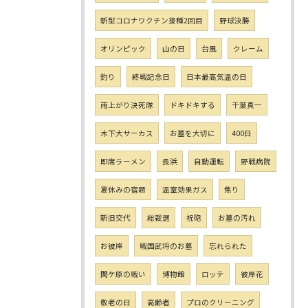
新型コロナワクチン接種2回目
野球決勝
オリンピック
山の日
台風
クレーム
釣り
終戦記念日
日本最高気温の日
雨上がり決死隊
ドキドキする
千葉真一
木下大サーカス
お墓を大切に
400日
即席ラーメン
長浜
自動運転
野戦病院
夏休みの宿題
温室効果ガス
焦り
新旧交代
総裁選
祝砲
お墓の汚れ
お彼岸
戦国武将のお墓
忘れられた
関ケ原の戦い
博物館
ロッテ
彼岸花
敬老の日
高齢者
プロのクリーニング