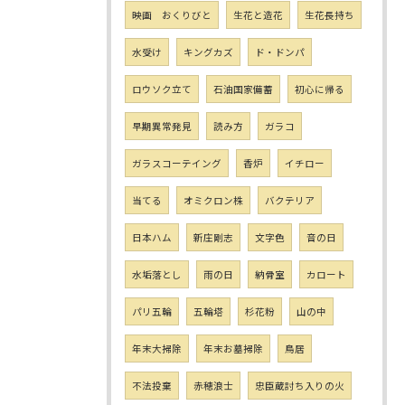
映画 おくりびと
生花と造花
生花長持ち
水受け
キングカズ
ド・ドンパ
ロウソク立て
石油国家備蓄
初心に帰る
早期異常発見
読み方
ガラコ
ガラスコーテイング
香炉
イチロー
当てる
オミクロン株
バクテリア
日本ハム
新庄剛志
文字色
音の日
水垢落とし
雨の日
納骨室
カロート
パリ五輪
五輪塔
杉花粉
山の中
年末大掃除
年末お墓掃除
鳥居
不法投棄
赤穂浪士
忠臣蔵討ち入りの火