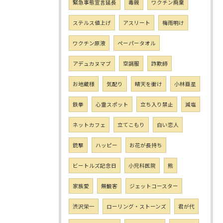
緊急事態宣言延長
毒親
ワクチン廃棄
ステルス値上げ
アスリート
梅雨明け
ワクチン原液
ペーパータオル
アデュカヌマブ
空調服
詐欺師
お地蔵様
気配り
晴天を衝け
小林亜星
鉄拳
心霊スポット
立ち入り禁止
減塩
ネットカフェ
立てこもり
白い恋人
銃撃
ハッピー
お花が長持ち
ビートルズ記念日
小児科医院
熊
家族愛
無観客
ジェットコースター
渋沢栄一
ローリング・ストーンズ
君が代