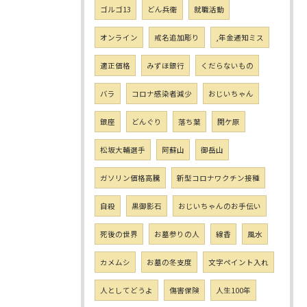
ゴルゴ13
どん兵衛
就職活動
オンライン
戒名追加彫り
,年金通知ミス
適正価格
みずほ銀行
くだらないもの
バラ
コロナ感染者減少
おじいちゃん
銀座
どんぐり
落ち葉
関ケ原
松坂大輔選手
阿蘇山
御岳山
ガソリン価格高騰
新型コロナワクチン接種
自殺
黒御影石
おじいちゃんのお手伝い
死後の世界
お墓参りの人
線香
風水
カメムシ
お墓の冬支度
文字ペイント入れ
人としてどうよ
傷害保険
人生100年