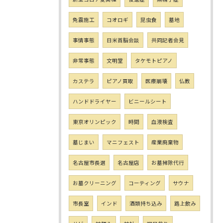
免震施工
コオロギ
昆虫食
墓地
事情事態
日米首脳会談
共同記者会見
非常事態
文明堂
タケモトピアノ
カステラ
ピアノ買取
医療崩壊
仏教
ハンドドライヤー
ビニールシート
東京オリンピック
時間
血液検査
墓じまい
マニフェスト
産業廃棄物
名古屋市長選
名古屋店
お墓掃除代行
お墓クリーニング
コーティング
サウナ
市長室
インド
酒類持ち込み
路上飲み