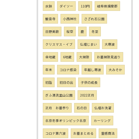
水鉢
ダイソー
110円
岐阜県揖斐郡
観音寺
小西神社
さざれ石公園
日野美歌
桜空
鹿
冬至
クリスマス・イブ
仏壇じまい
大寒波
傘地蔵
6地蔵
大掃除
お墓掃除見返り
年末
コロナ感染
年越し寒波
大みそか
初詣
初日の出
子供の成長
ぎふ清流里山公園
2022正月
正月 お墓参り
石の日
仏壇お洗濯
北京冬季オリンピック北京
カーリング
コロナ第六波
お墓まとめる
霊感商法