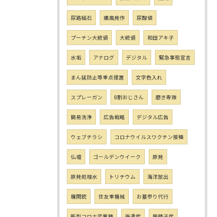
尿路結石
痛風発作
尿酸値
プーチン大統領
大統領
和田アキ子
水垢
アナログ
デジタル
緊急事態宣言
まん延防止等重点措置
文字色入れ
スプレーガン
8割おじさん
磨き専隊
簡易洗浄
広告戦略
デジタル広告
ウェブチラシ
コロナウイルスワクチン接種
仏壇
ゴールデンウイーク
原発
原発処理水
トリチウム
海洋放出
機関銃
住友重機械
お墓参り代行
新型コロナ変異種
後遺症
無精子症