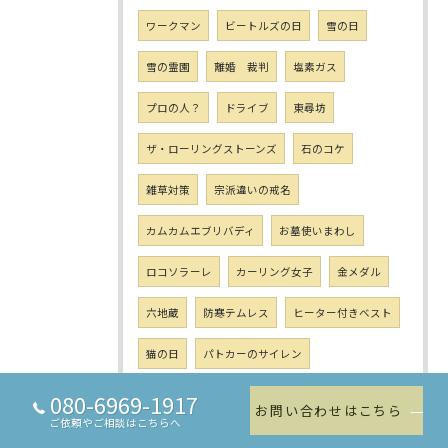
ワークマン
ビートルズの日
雪の日
雪の霊園
離婚 裁判
塩素ガス
プロの人？
ドライブ
東尋坊
ザ・ローリングストーンズ
石のコケ
雑草対策
宗派違いの戒名
カムカムエブリバディ
お墓使いまわし
ロコソラーレ
カーリング女子
金メダル
六地蔵
防寒テムレス
ヒーター付きベスト
猫の日
パトカーのサイレン
日ハム臨時コーチ
個人墓
夫婦墓
080-6969-1917
お問い合わせはこちら
ご依頼やご相談はこちらへ
文楽座
神道
墓相学
ご遺骨