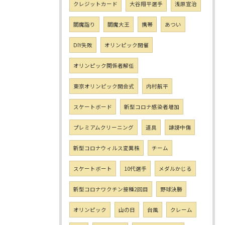
クレジットカード
大谷翔平選手
浅原宣治
閻魔詣り
閻魔大王
携帯
あつい
DIY失敗
オリンピック開催
オリンピック関係者解任
東京オリンピック開会式
内村航平
スケートボード
新型コロナ感染者増加
プレミアムクリーニング
道具
誹謗中傷
新型コロナウィルス変異株
チーム
スケートボート
10代選手
メダルかじる
新型コロナワクチン接種2回目
野球決勝
オリンピック
山の日
台風
クレーム