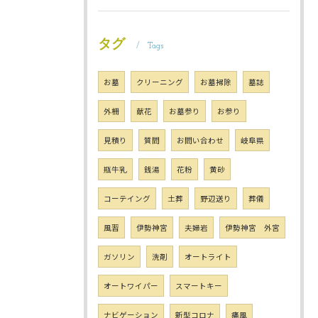
タグ
Tags
お墓
クリーニング
お墓掃除
墓誌
外柵
献花
お墓参り
お参り
見積り
質問
お問い合わせ
岐阜県
瓶牛乳
銭湯
花粉
黄砂
コーテイング
土葬
野辺送り
葬儀
風習
伊勢神宮
夫婦岩
伊勢神宮 外宮
ガソリン
洗剤
オートライト
オートワイパー
スマートキー
ナビゲーション
新型コロナ
痛風