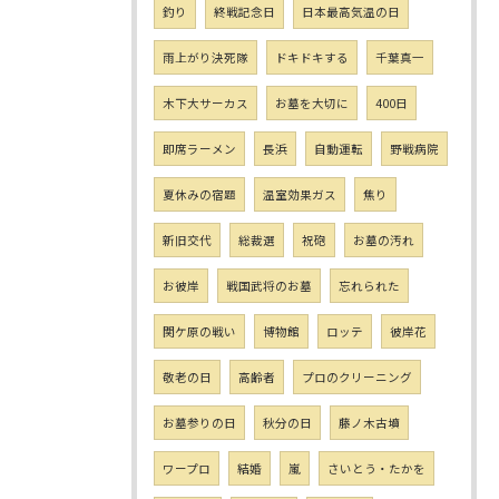
釣り
終戦記念日
日本最高気温の日
雨上がり決死隊
ドキドキする
千葉真一
木下大サーカス
お墓を大切に
400日
即席ラーメン
長浜
自動運転
野戦病院
夏休みの宿題
温室効果ガス
焦り
新旧交代
総裁選
祝砲
お墓の汚れ
お彼岸
戦国武将のお墓
忘れられた
関ケ原の戦い
博物館
ロッテ
彼岸花
敬老の日
高齢者
プロのクリーニング
お墓参りの日
秋分の日
藤ノ木古墳
ワープロ
結婚
嵐
さいとう・たかを