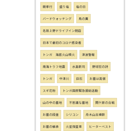
親孝行
盛り塩
塩の日
バードウォッチング
鳥の糞
名阪上野ドライブイン閉店
日本で最初のコロナ感染者
トンガ 海底火山噴火
津波警報
南海トラフ地震
水島新司
野球狂の詩
トンガ
中津川
巨石
お墓は高価
スギ花粉
トンガ国際緊急援助活動
山の中の墓地
不思議な墓地
関ケ原の合戦
お墓の段差
シリコン
舟木山古墳群
お墓の継承
火星探査車
ヒーターベスト