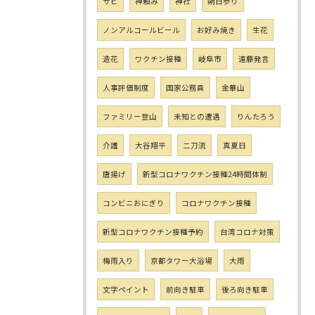
サビ
神頼み
神社
朔日参り
ノンアルコールビール
お好み焼き
生花
造花
ワクチン接種
岐阜市
遠藤発言
人事評価制度
国家公務員
金華山
ファミリー登山
未知との遭遇
りんたろう
介護
大谷翔平
二刀流
真夏日
唐揚げ
新型コロナワクチン接種24時間体制
コンビニおにぎり
コロナワクチン接種
新型コロナワクチン接種予約
台湾コロナ対策
梅雨入り
京都タワー大浴場
大雨
文字ペイント
前向き駐車
後ろ向き駐車