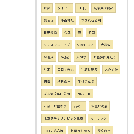
水鉢
ダイソー
110円
岐阜県揖斐郡
観音寺
小西神社
さざれ石公園
日野美歌
桜空
鹿
冬至
クリスマス・イブ
仏壇じまい
大寒波
傘地蔵
6地蔵
大掃除
お墓掃除見返り
年末
コロナ感染
年越し寒波
大みそか
初詣
初日の出
子供の成長
ぎふ清流里山公園
2022正月
正月 お墓参り
石の日
仏壇お洗濯
北京冬季オリンピック北京
カーリング
コロナ第六波
お墓まとめる
霊感商法