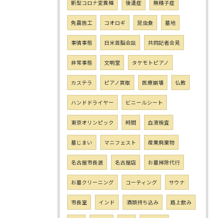
新型コロナ変異種
後遺症
無精子症
免震施工
コオロギ
昆虫食
墓地
事情事態
日米首脳会談
共同記者会見
非常事態
文明堂
タケモトピアノ
カステラ
ピアノ買取
医療崩壊
仏教
ハンドドライヤー
ビニールシート
東京オリンピック
時間
血液検査
墓じまい
マニフェスト
産業廃棄物
名古屋市長選
名古屋店
お墓掃除代行
お墓クリーニング
コーティング
サウナ
市長室
インド
酒類持ち込み
路上飲み