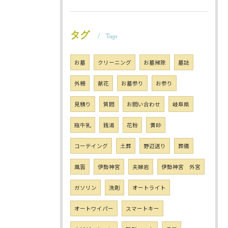
タグ
Tags
お墓
クリーニング
お墓掃除
墓誌
外柵
献花
お墓参り
お参り
見積り
質問
お問い合わせ
岐阜県
瓶牛乳
銭湯
花粉
黄砂
コーテイング
土葬
野辺送り
葬儀
風習
伊勢神宮
夫婦岩
伊勢神宮 外宮
ガソリン
洗剤
オートライト
オートワイパー
スマートキー