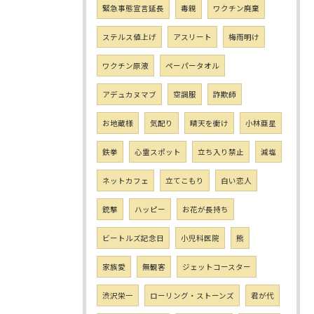
緊急事態宣言延長
毒親
ワクチン廃棄
ステルス値上げ
アスリート
梅雨明け
ワクチン原液
ペーパータオル
アデュカヌマブ
空調服
詐欺師
お地蔵様
気配り
晴天を衝け
小林亜星
鉄拳
心霊スポット
立ち入り禁止
減塩
ネットカフェ
立てこもり
白い恋人
銃撃
ハッピー
お花が長持ち
ビートルズ記念日
小児科医院
熊
家族愛
無観客
ジェットコースター
渋沢栄一
ローリング・ストーンズ
君が代