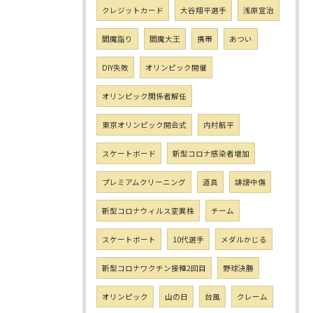
クレジットカード
大谷翔平選手
浅原宣治
閻魔詣り
閻魔大王
携帯
あつい
DIY失敗
オリンピック開催
オリンピック関係者解任
東京オリンピック開会式
内村航平
スケートボード
新型コロナ感染者増加
プレミアムクリーニング
道具
誹謗中傷
新型コロナウィルス変異株
チーム
スケートボート
10代選手
メダルかじる
新型コロナワクチン接種2回目
野球決勝
オリンピック
山の日
台風
クレーム