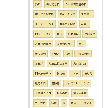
釣り
終戦記念日
日本最高気温の日
雨上がり決死隊
ドキドキする
千葉真一
木下大サーカス
お墓を大切に
400日
即席ラーメン
長浜
自動運転
野戦病院
夏休みの宿題
温室効果ガス
焦り
新旧交代
総裁選
祝砲
お墓の汚れ
お彼岸
戦国武将のお墓
忘れられた
関ケ原の戦い
博物館
ロッテ
彼岸花
敬老の日
高齢者
プロのクリーニング
お墓参りの日
秋分の日
藤ノ木古墳
ワープロ
結婚
嵐
さいとう・たかを