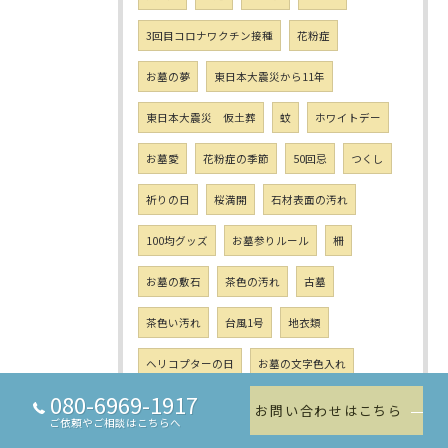
3回目コロナワクチン接種
花粉症
お墓の夢
東日本大震災から11年
東日本大震災 仮土葬
蚊
ホワイトデー
お墓愛
花粉症の季節
50回忌
つくし
祈りの日
桜満開
石材表面の汚れ
100均グッズ
お墓参りルール
柵
お墓の敷石
茶色の汚れ
古墓
茶色い汚れ
台風1号
地衣類
ヘリコプターの日
お墓の文字色入れ
080-6969-1917
急がば回れ
大安
一粒万倍日
エフロ
お問い合わせはこちら
ご依頼やご相談はこちらへ
植物学の日
潮干狩り
昭和の日