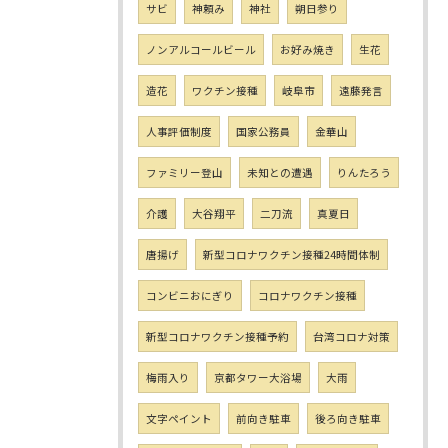
サビ
神頼み
神社
朔日参り
ノンアルコールビール
お好み焼き
生花
造花
ワクチン接種
岐阜市
遠藤発言
人事評価制度
国家公務員
金華山
ファミリー登山
未知との遭遇
りんたろう
介護
大谷翔平
二刀流
真夏日
唐揚げ
新型コロナワクチン接種24時間体制
コンビニおにぎり
コロナワクチン接種
新型コロナワクチン接種予約
台湾コロナ対策
梅雨入り
京都タワー大浴場
大雨
文字ペイント
前向き駐車
後ろ向き駐車