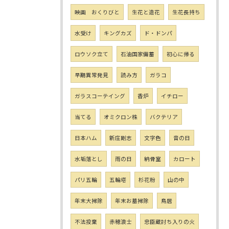
映画 おくりびと
生花と造花
生花長持ち
水受け
キングカズ
ド・ドンパ
ロウソク立て
石油国家備蓄
初心に帰る
早期異常発見
読み方
ガラコ
ガラスコーテイング
香炉
イチロー
当てる
オミクロン株
バクテリア
日本ハム
新庄剛志
文字色
音の日
水垢落とし
雨の日
納骨室
カロート
パリ五輪
五輪塔
杉花粉
山の中
年末大掃除
年末お墓掃除
鳥居
不法投棄
赤穂浪士
忠臣蔵討ち入りの火