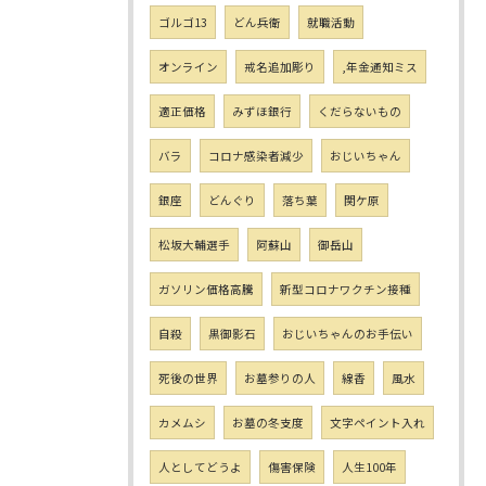
ゴルゴ13
どん兵衛
就職活動
オンライン
戒名追加彫り
,年金通知ミス
適正価格
みずほ銀行
くだらないもの
バラ
コロナ感染者減少
おじいちゃん
銀座
どんぐり
落ち葉
関ケ原
松坂大輔選手
阿蘇山
御岳山
ガソリン価格高騰
新型コロナワクチン接種
自殺
黒御影石
おじいちゃんのお手伝い
死後の世界
お墓参りの人
線香
風水
カメムシ
お墓の冬支度
文字ペイント入れ
人としてどうよ
傷害保険
人生100年