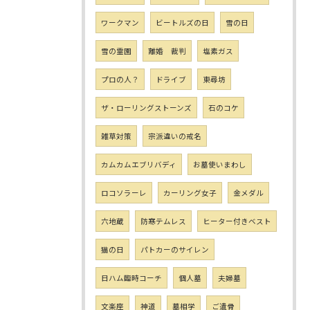
ワークマン
ビートルズの日
雪の日
雪の霊園
離婚 裁判
塩素ガス
プロの人？
ドライブ
東尋坊
ザ・ローリングストーンズ
石のコケ
雑草対策
宗派違いの戒名
カムカムエブリバディ
お墓使いまわし
ロコソラーレ
カーリング女子
金メダル
六地蔵
防寒テムレス
ヒーター付きベスト
猫の日
パトカーのサイレン
日ハム臨時コーチ
個人墓
夫婦墓
文楽座
神道
墓相学
ご遺骨