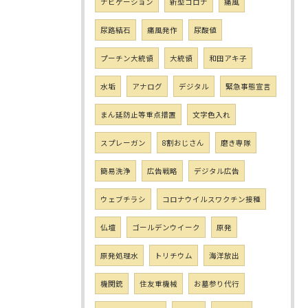
ナビゲーション
新型コロナ
痛風
尿路結石
痛風発作
尿酸値
プーチン大統領
大統領
和田アキ子
水垢
アナログ
デジタル
緊急事態宣言
まん延防止等重点措置
文字色入れ
スプレーガン
8割おじさん
磨き専隊
簡易洗浄
広告戦略
デジタル広告
ウェブチラシ
コロナウイルスワクチン接種
仏壇
ゴールデンウイーク
原発
原発処理水
トリチウム
海洋放出
機関銃
住友重機械
お墓参り代行