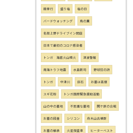
親孝行
盛り塩
塩の日
バードウォッチング
鳥の糞
名阪上野ドライブイン閉店
日本で最初のコロナ感染者
トンガ 海底火山噴火
津波警報
南海トラフ地震
水島新司
野球狂の詩
トンガ
中津川
巨石
お墓は高価
スギ花粉
トンガ国際緊急援助活動
山の中の墓地
不思議な墓地
関ケ原の合戦
お墓の段差
シリコン
舟木山古墳群
お墓の継承
火星探査車
ヒーターベスト