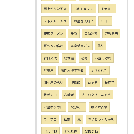
雨上がり決死隊
ドキドキする
千葉真一
木下大サーカス
お墓を大切に
400日
即席ラーメン
長浜
自動運転
野戦病院
夏休みの宿題
温室効果ガス
焦り
新旧交代
総裁選
祝砲
お墓の汚れ
お彼岸
戦国武将のお墓
忘れられた
関ケ原の戦い
博物館
ロッテ
彼岸花
敬老の日
高齢者
プロのクリーニング
お墓参りの日
秋分の日
藤ノ木古墳
ワープロ
結婚
嵐
さいとう・たかを
ゴルゴ13
どん兵衛
就職活動