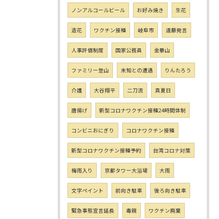
ノンアルコールビール
お好み焼き
生花
造花
ワクチン接種
岐阜市
遠藤発言
人事評価制度
国家公務員
金華山
ファミリー登山
未知との遭遇
りんたろう
介護
大谷翔平
二刀流
真夏日
唐揚げ
新型コロナワクチン接種24時間体制
コンビニおにぎり
コロナワクチン接種
新型コロナワクチン接種予約
台湾コロナ対策
梅雨入り
京都タワー大浴場
大雨
文字ペイント
前向き駐車
後ろ向き駐車
緊急事態宣言延長
毒親
ワクチン廃棄