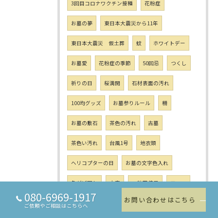
3回目コロナワクチン接種
花粉症
お墓の夢
東日本大震災から11年
東日本大震災 仮土葬
蚊
ホワイトデー
お墓愛
花粉症の季節
50回忌
つくし
祈りの日
桜満開
石材表面の汚れ
100均グッズ
お墓参りルール
柵
お墓の敷石
茶色の汚れ
古墓
茶色い汚れ
台風1号
地衣類
ヘリコプターの日
お墓の文字色入れ
急がば回れ
大安
一粒万倍日
エフロ
080-6969-1917
お問い合わせはこちら
植物学の日
潮干狩り
昭和の日
ご依頼やご相談はこちらへ