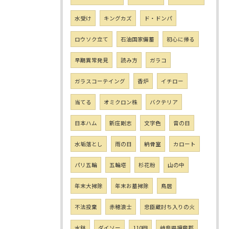
水受け
キングカズ
ド・ドンパ
ロウソク立て
石油国家備蓄
初心に帰る
早期異常発見
読み方
ガラコ
ガラスコーテイング
香炉
イチロー
当てる
オミクロン株
バクテリア
日本ハム
新庄剛志
文字色
音の日
水垢落とし
雨の日
納骨室
カロート
パリ五輪
五輪塔
杉花粉
山の中
年末大掃除
年末お墓掃除
鳥居
不法投棄
赤穂浪士
忠臣蔵討ち入りの火
水鉢
ダイソー
110円
岐阜県揖斐郡