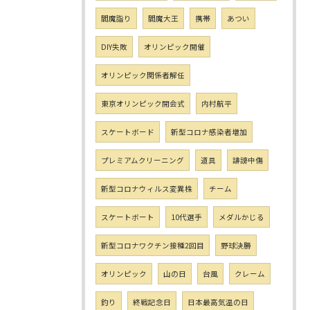
閻魔詣り
閻魔大王
携帯
あつい
DIY失敗
オリンピック開催
オリンピック関係者解任
東京オリンピック開会式
内村航平
スケートボード
新型コロナ感染者増加
プレミアムクリーニング
道具
誹謗中傷
新型コロナウィルス変異株
チーム
スケートボート
10代選手
メダルかじる
新型コロナワクチン接種2回目
野球決勝
オリンピック
山の日
台風
クレーム
釣り
終戦記念日
日本最高気温の日