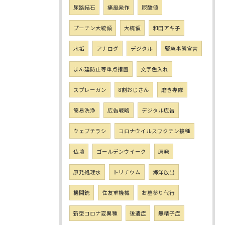
尿路結石
痛風発作
尿酸値
プーチン大統領
大統領
和田アキ子
水垢
アナログ
デジタル
緊急事態宣言
まん延防止等重点措置
文字色入れ
スプレーガン
8割おじさん
磨き専隊
簡易洗浄
広告戦略
デジタル広告
ウェブチラシ
コロナウイルスワクチン接種
仏壇
ゴールデンウイーク
原発
原発処理水
トリチウム
海洋放出
機関銃
住友重機械
お墓参り代行
新型コロナ変異種
後遺症
無精子症