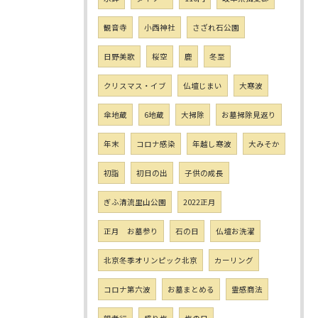
観音寺
小西神社
さざれ石公園
日野美歌
桜空
鹿
冬至
クリスマス・イブ
仏壇じまい
大寒波
傘地蔵
6地蔵
大掃除
お墓掃除見返り
年末
コロナ感染
年越し寒波
大みそか
初詣
初日の出
子供の成長
ぎふ清流里山公園
2022正月
正月 お墓参り
石の日
仏壇お洗濯
北京冬季オリンピック北京
カーリング
コロナ第六波
お墓まとめる
霊感商法