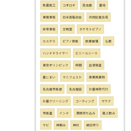
免震施工
コオロギ
昆虫食
墓地
事情事態
日米首脳会談
共同記者会見
非常事態
文明堂
タケモトピアノ
カステラ
ピアノ買取
医療崩壊
仏教
ハンドドライヤー
ビニールシート
東京オリンピック
時間
血液検査
墓じまい
マニフェスト
産業廃棄物
名古屋市長選
名古屋店
お墓掃除代行
お墓クリーニング
コーティング
サウナ
市長室
インド
酒類持ち込み
路上飲み
サビ
神頼み
神社
朔日参り