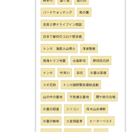
親孝行
盛り塩
塩の日
バードウォッチング
鳥の糞
名阪上野ドライブイン閉店
日本で最初のコロナ感染者
トンガ 海底火山噴火
津波警報
南海トラフ地震
水島新司
野球狂の詩
トンガ
中津川
巨石
お墓は高価
スギ花粉
トンガ国際緊急援助活動
山の中の墓地
不思議な墓地
関ケ原の合戦
お墓の段差
シリコン
舟木山古墳群
お墓の継承
火星探査車
ヒーターベスト