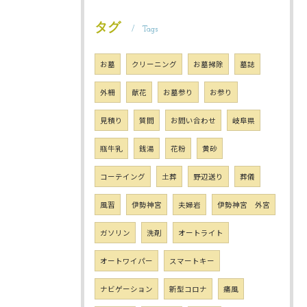
タグ
Tags
お墓
クリーニング
お墓掃除
墓誌
外柵
献花
お墓参り
お参り
見積り
質問
お問い合わせ
岐阜県
瓶牛乳
銭湯
花粉
黄砂
コーテイング
土葬
野辺送り
葬儀
風習
伊勢神宮
夫婦岩
伊勢神宮 外宮
ガソリン
洗剤
オートライト
オートワイパー
スマートキー
ナビゲーション
新型コロナ
痛風