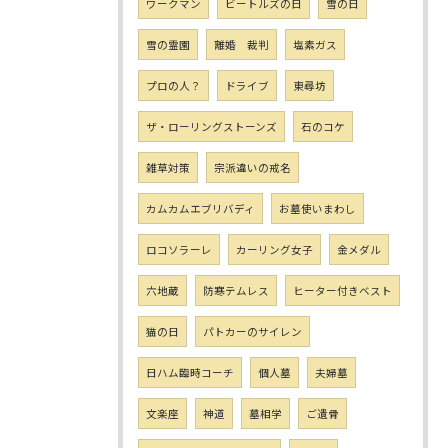
ワークマン
ビートルズの日
雪の日
雪の霊園
離婚 裁判
塩素ガス
プロの人？
ドライブ
東尋坊
ザ・ローリングストーンズ
石のコケ
雑草対策
宗派違いの戒名
カムカムエブリバディ
お墓使いまわし
ロコソラーレ
カーリング女子
金メダル
六地蔵
防寒テムレス
ヒーター付きベスト
猫の日
パトカーのサイレン
日ハム臨時コーチ
個人墓
夫婦墓
文楽座
神道
墓相学
ご遺骨