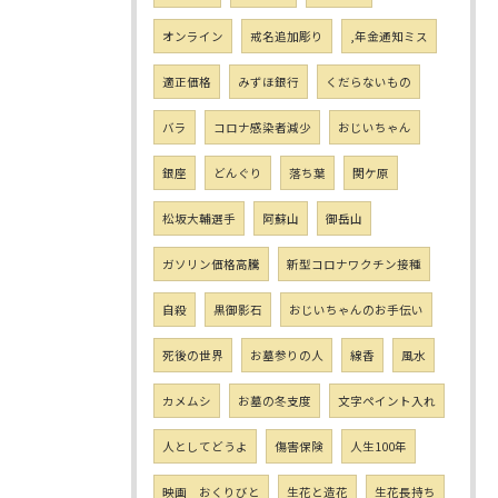
オンライン
戒名追加彫り
,年金通知ミス
適正価格
みずほ銀行
くだらないもの
バラ
コロナ感染者減少
おじいちゃん
銀座
どんぐり
落ち葉
関ケ原
松坂大輔選手
阿蘇山
御岳山
ガソリン価格高騰
新型コロナワクチン接種
自殺
黒御影石
おじいちゃんのお手伝い
死後の世界
お墓参りの人
線香
風水
カメムシ
お墓の冬支度
文字ペイント入れ
人としてどうよ
傷害保険
人生100年
映画 おくりびと
生花と造花
生花長持ち