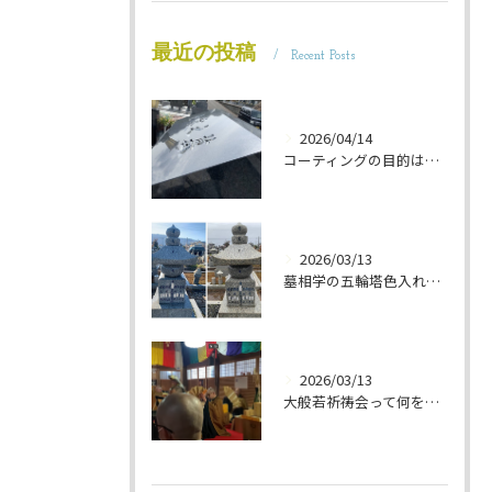
最近の投稿
Recent Posts
2026/04/14
コーティングの目的は 墓石を保護することです 岐阜のお墓掃除屋「磨き専隊」です
2026/03/13
墓相学の五輪塔色入れ 岐阜のお墓掃除屋「磨き専隊」です
2026/03/13
大般若祈祷会って何をするの？ 岐阜のお墓掃除屋「磨き専隊」です