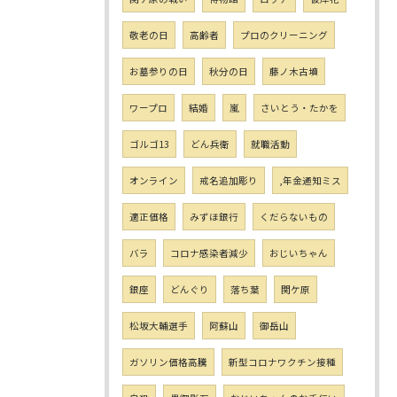
敬老の日
高齢者
プロのクリーニング
お墓参りの日
秋分の日
藤ノ木古墳
ワープロ
結婚
嵐
さいとう・たかを
ゴルゴ13
どん兵衛
就職活動
オンライン
戒名追加彫り
,年金通知ミス
適正価格
みずほ銀行
くだらないもの
バラ
コロナ感染者減少
おじいちゃん
銀座
どんぐり
落ち葉
関ケ原
松坂大輔選手
阿蘇山
御岳山
ガソリン価格高騰
新型コロナワクチン接種