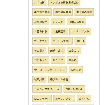
スギ花粉
トンガ国際緊急援助活動
山の中の墓地
不思議な墓地
関ケ原の合戦
お墓の段差
シリコン
舟木山古墳群
お墓の継承
火星探査車
ヒーターベスト
ワークマン
ビートルズの日
雪の日
雪の霊園
離婚 裁判
塩素ガス
プロの人？
ドライブ
東尋坊
ザ・ローリングストーンズ
石のコケ
雑草対策
宗派違いの戒名
カムカムエブリバディ
お墓使いまわし
ロコソラーレ
カーリング女子
金メダル