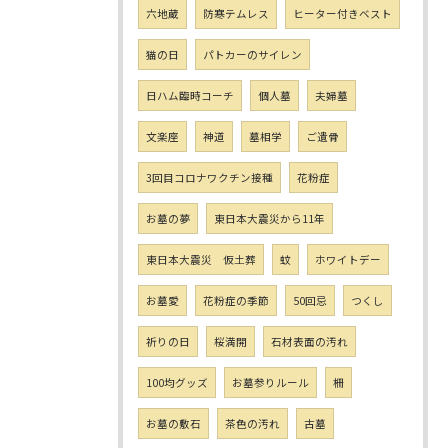
六地蔵
防寒テムレス
ヒーター付きベスト
猫の日
パトカーのサイレン
日ハム臨時コーチ
個人墓
夫婦墓
文楽座
神道
墓相学
ご遺骨
3回目コロナワクチン接種
花粉症
お墓の夢
東日本大震災から11年
東日本大震災 仮土葬
蚊
ホワイトデー
お墓愛
花粉症の季節
50回忌
つくし
祈りの日
桜満開
石材表面の汚れ
100均グッズ
お墓参りルール
柵
お墓の敷石
茶色の汚れ
古墓