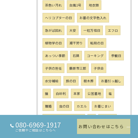
茶色い汚れ
台風1号
地衣類
ヘリコプターの日
お墓の文字色入れ
急がば回れ
大安
一粒万倍日
エフロ
植物学の日
潮干狩り
昭和の日
あっつい季節
石碑
コーキング
参観日
子供の担任
藤原市三郎
子供会
水分補給
旅の日
樹木葬
お墓引っ越し
猫
白砂利
本家
公営墓地
塩
離婚
虫の日
カエル
お墓じまい
ソフトバンク ホークス
魂
お性抜き
080-6969-1917
お問い合わせはこちら
ご依頼やご相談はこちらへ
長良川艶歌
雨
地震
キャンドルナイト