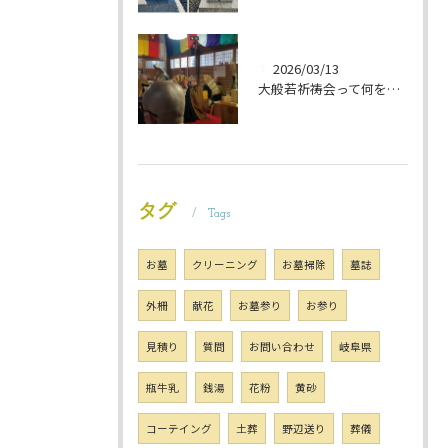
2026/03/13
大般若祈祷会って何をするの？ 岐阜のお墓掃除屋「磨き専隊」です
タグ
Tags
お墓
クリーニング
お墓掃除
墓誌
外柵
献花
お墓参り
お参り
見積り
質問
お問い合わせ
岐阜県
瓶牛乳
銭湯
花粉
黄砂
コーテイング
土葬
野辺送り
葬儀