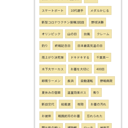
スケートボート
10代選手
メダルかじる
新型コロナワクチン接種2回目
野球決勝
オリンピック
山の日
台風
クレーム
釣り
終戦記念日
日本最高気温の日
雨上がり決死隊
ドキドキする
千葉真一
木下大サーカス
お墓を大切に
400日
即席ラーメン
長浜
自動運転
野戦病院
夏休みの宿題
温室効果ガス
焦り
新旧交代
総裁選
祝砲
お墓の汚れ
お彼岸
戦国武将のお墓
忘れられた
関ケ原の戦い
博物館
ロッテ
彼岸花