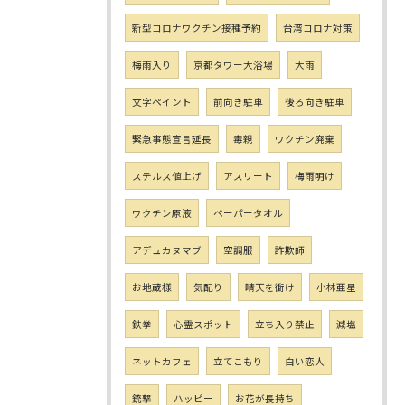
新型コロナワクチン接種予約
台湾コロナ対策
梅雨入り
京都タワー大浴場
大雨
文字ペイント
前向き駐車
後ろ向き駐車
緊急事態宣言延長
毒親
ワクチン廃棄
ステルス値上げ
アスリート
梅雨明け
ワクチン原液
ペーパータオル
アデュカヌマブ
空調服
詐欺師
お地蔵様
気配り
晴天を衝け
小林亜星
鉄拳
心霊スポット
立ち入り禁止
減塩
ネットカフェ
立てこもり
白い恋人
銃撃
ハッピー
お花が長持ち