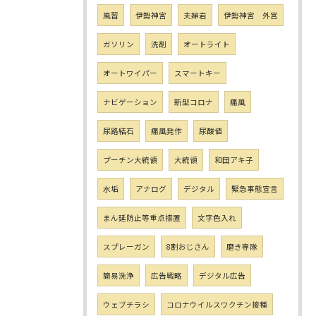
風習
伊勢神宮
夫婦岩
伊勢神宮 外宮
ガソリン
洗剤
オートライト
オートワイパー
スマートキー
ナビゲーション
新型コロナ
痛風
尿路結石
痛風発作
尿酸値
プーチン大統領
大統領
和田アキ子
水垢
アナログ
デジタル
緊急事態宣言
まん延防止等重点措置
文字色入れ
スプレーガン
8割おじさん
磨き専隊
簡易洗浄
広告戦略
デジタル広告
ウェブチラシ
コロナウイルスワクチン接種