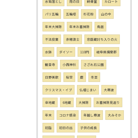
水垢落とし
雨の日
納骨室
カロート
パリ五輪
五輪塔
杉花粉
山の中
年末大掃除
年末お墓掃除
鳥居
不法投棄
赤穂浪士
忠臣蔵討ち入りの火
水鉢
ダイソー
110円
岐阜県揖斐郡
観音寺
小西神社
さざれ石公園
日野美歌
桜空
鹿
冬至
クリスマス・イブ
仏壇じまい
大寒波
傘地蔵
6地蔵
大掃除
お墓掃除見返り
年末
コロナ感染
年越し寒波
大みそか
初詣
初日の出
子供の成長