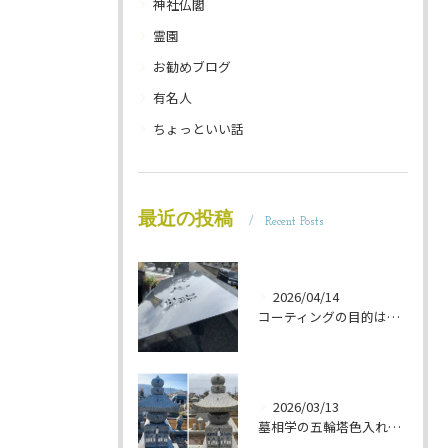
神社仏閣
霊園
お勧めブログ
有名人
ちょっといい話
最近の投稿
Recent Posts
2026/04/14
コーティングの目的は 墓石を保護することです 岐阜のお墓掃除屋「磨き専隊」です
2026/03/13
墓相学の五輪塔色入れ 岐阜のお墓掃除屋「磨き専隊」です