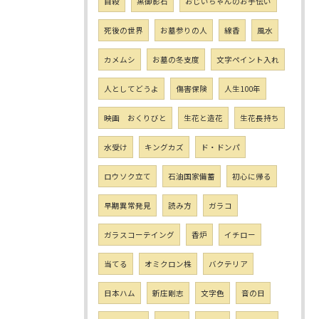
自殺
黒御影石
おじいちゃんのお手伝い
死後の世界
お墓参りの人
線香
風水
カメムシ
お墓の冬支度
文字ペイント入れ
人としてどうよ
傷害保険
人生100年
映画 おくりびと
生花と造花
生花長持ち
水受け
キングカズ
ド・ドンパ
ロウソク立て
石油国家備蓄
初心に帰る
早期異常発見
読み方
ガラコ
ガラスコーテイング
香炉
イチロー
当てる
オミクロン株
バクテリア
日本ハム
新庄剛志
文字色
音の日