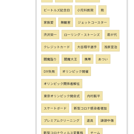
ビートルズ記念日
小児科医院
熊
家族愛
無観客
ジェットコースター
渋沢栄一
ローリング・ストーンズ
君が代
クレジットカード
大谷翔平選手
浅原宣治
閻魔詣り
閻魔大王
携帯
あつい
DIY失敗
オリンピック開催
オリンピック関係者解任
東京オリンピック開会式
内村航平
スケートボード
新型コロナ感染者増加
プレミアムクリーニング
道具
誹謗中傷
新型コロナウィルス変異株
チーム