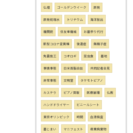
仏壇
ゴールデンウイーク
原発
原発処理水
トリチウム
海洋放出
機関銃
住友重機械
お墓参り代行
新型コロナ変異種
後遺症
無精子症
免震施工
コオロギ
昆虫食
墓地
事情事態
日米首脳会談
共同記者会見
非常事態
文明堂
タケモトピアノ
カステラ
ピアノ買取
医療崩壊
仏教
ハンドドライヤー
ビニールシート
東京オリンピック
時間
血液検査
墓じまい
マニフェスト
産業廃棄物