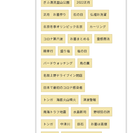
ぎふ清流里山公園
2022正月
正月 お墓参り
石の日
仏壇お洗濯
北京冬季オリンピック北京
カーリング
コロナ第六波
お墓まとめる
霊感商法
親孝行
盛り塩
塩の日
バードウォッチング
鳥の糞
名阪上野ドライブイン閉店
日本で最初のコロナ感染者
トンガ 海底火山噴火
津波警報
南海トラフ地震
水島新司
野球狂の詩
トンガ
中津川
巨石
お墓は高価