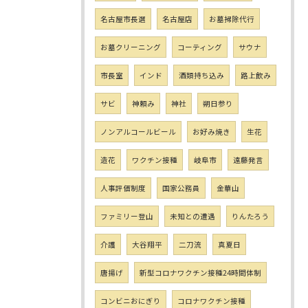
名古屋市長選
名古屋店
お墓掃除代行
お墓クリーニング
コーティング
サウナ
市長室
インド
酒類持ち込み
路上飲み
サビ
神頼み
神社
朔日参り
ノンアルコールビール
お好み焼き
生花
造花
ワクチン接種
岐阜市
遠藤発言
人事評価制度
国家公務員
金華山
ファミリー登山
未知との遭遇
りんたろう
介護
大谷翔平
二刀流
真夏日
唐揚げ
新型コロナワクチン接種24時間体制
コンビニおにぎり
コロナワクチン接種