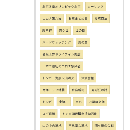
北京冬季オリンピック北京
カーリング
コロナ第六波
お墓まとめる
霊感商法
親孝行
盛り塩
塩の日
バードウォッチング
鳥の糞
名阪上野ドライブイン閉店
日本で最初のコロナ感染者
トンガ 海底火山噴火
津波警報
南海トラフ地震
水島新司
野球狂の詩
トンガ
中津川
巨石
お墓は高価
スギ花粉
トンガ国際緊急援助活動
山の中の墓地
不思議な墓地
関ケ原の合戦