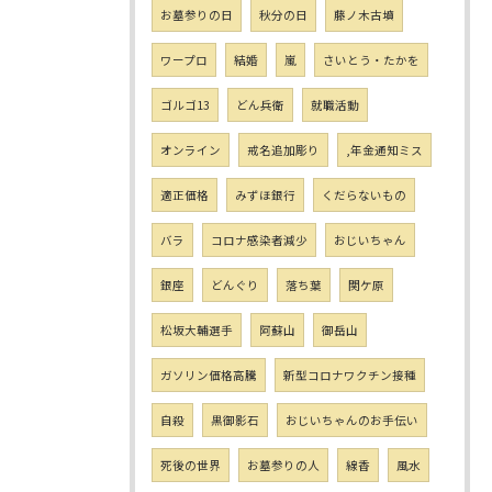
お墓参りの日
秋分の日
藤ノ木古墳
ワープロ
結婚
嵐
さいとう・たかを
ゴルゴ13
どん兵衛
就職活動
オンライン
戒名追加彫り
,年金通知ミス
適正価格
みずほ銀行
くだらないもの
バラ
コロナ感染者減少
おじいちゃん
銀座
どんぐり
落ち葉
関ケ原
松坂大輔選手
阿蘇山
御岳山
ガソリン価格高騰
新型コロナワクチン接種
自殺
黒御影石
おじいちゃんのお手伝い
死後の世界
お墓参りの人
線香
風水