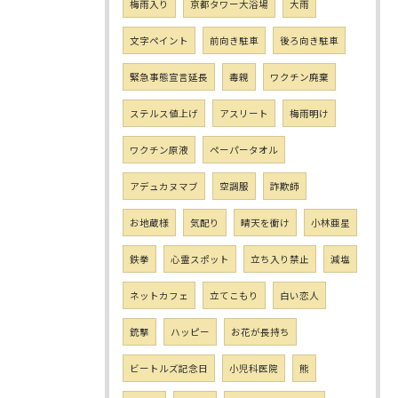
梅雨入り
京都タワー大浴場
大雨
文字ペイント
前向き駐車
後ろ向き駐車
緊急事態宣言延長
毒親
ワクチン廃棄
ステルス値上げ
アスリート
梅雨明け
ワクチン原液
ペーパータオル
アデュカヌマブ
空調服
詐欺師
お地蔵様
気配り
晴天を衝け
小林亜星
鉄拳
心霊スポット
立ち入り禁止
減塩
ネットカフェ
立てこもり
白い恋人
銃撃
ハッピー
お花が長持ち
ビートルズ記念日
小児科医院
熊