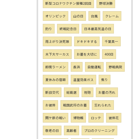
新型コロナワクチン接種2回目
野球決勝
オリンピック
山の日
台風
クレーム
釣り
終戦記念日
日本最高気温の日
雨上がり決死隊
ドキドキする
千葉真一
木下大サーカス
お墓を大切に
400日
即席ラーメン
長浜
自動運転
野戦病院
夏休みの宿題
温室効果ガス
焦り
新旧交代
総裁選
祝砲
お墓の汚れ
お彼岸
戦国武将のお墓
忘れられた
関ケ原の戦い
博物館
ロッテ
彼岸花
敬老の日
高齢者
プロのクリーニング