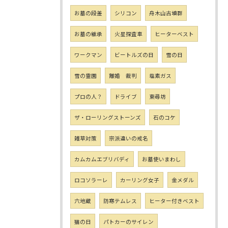
お墓の段差
シリコン
舟木山古墳群
お墓の継承
火星探査車
ヒーターベスト
ワークマン
ビートルズの日
雪の日
雪の霊園
離婚 裁判
塩素ガス
プロの人？
ドライブ
東尋坊
ザ・ローリングストーンズ
石のコケ
雑草対策
宗派違いの戒名
カムカムエブリバディ
お墓使いまわし
ロコソラーレ
カーリング女子
金メダル
六地蔵
防寒テムレス
ヒーター付きベスト
猫の日
パトカーのサイレン