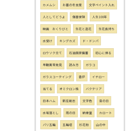
カメムシ
お墓の冬支度
文字ペイント入れ
人としてどうよ
傷害保険
人生100年
映画 おくりびと
生花と造花
生花長持ち
水受け
キングカズ
ド・ドンパ
ロウソク立て
石油国家備蓄
初心に帰る
早期異常発見
読み方
ガラコ
ガラスコーテイング
香炉
イチロー
当てる
オミクロン株
バクテリア
日本ハム
新庄剛志
文字色
音の日
水垢落とし
雨の日
納骨室
カロート
パリ五輪
五輪塔
杉花粉
山の中