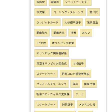
家族愛
無観客
ジェットコースター
渋沢栄一
ローリング・ストーンズ
君が代
クレジットカード
大谷翔平選手
浅原宣治
閻魔詣り
閻魔大王
携帯
あつい
DIY失敗
オリンピック開催
オリンピック関係者解任
東京オリンピック開会式
内村航平
スケートボード
新型コロナ感染者増加
プレミアムクリーニング
道具
誹謗中傷
新型コロナウィルス変異株
チーム
スケートボート
10代選手
メダルかじる