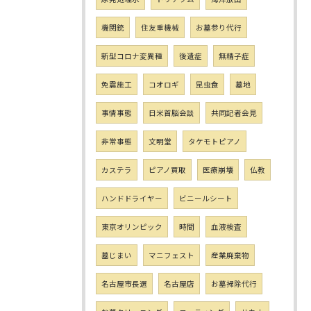
機関銃
住友重機械
お墓参り代行
新型コロナ変異種
後遺症
無精子症
免震施工
コオロギ
昆虫食
墓地
事情事態
日米首脳会談
共同記者会見
非常事態
文明堂
タケモトピアノ
カステラ
ピアノ買取
医療崩壊
仏教
ハンドドライヤー
ビニールシート
東京オリンピック
時間
血液検査
墓じまい
マニフェスト
産業廃棄物
名古屋市長選
名古屋店
お墓掃除代行