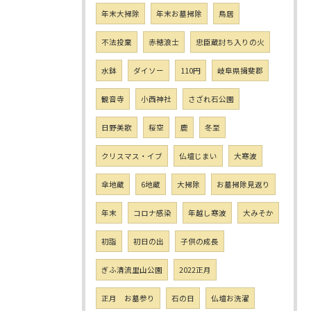
年末大掃除
年末お墓掃除
鳥居
不法投棄
赤穂浪士
忠臣蔵討ち入りの火
水鉢
ダイソー
110円
岐阜県揖斐郡
観音寺
小西神社
さざれ石公園
日野美歌
桜空
鹿
冬至
クリスマス・イブ
仏壇じまい
大寒波
傘地蔵
6地蔵
大掃除
お墓掃除見返り
年末
コロナ感染
年越し寒波
大みそか
初詣
初日の出
子供の成長
ぎふ清流里山公園
2022正月
正月 お墓参り
石の日
仏壇お洗濯