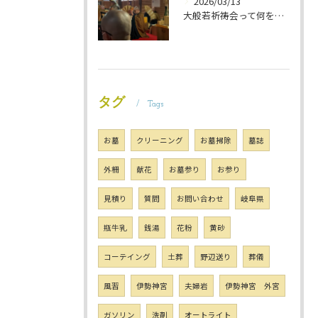
2026/03/13
大般若祈祷会って何をするの？ 岐阜のお墓掃除屋「磨き専隊」です
タグ
Tags
お墓
クリーニング
お墓掃除
墓誌
外柵
献花
お墓参り
お参り
見積り
質問
お問い合わせ
岐阜県
瓶牛乳
銭湯
花粉
黄砂
コーテイング
土葬
野辺送り
葬儀
風習
伊勢神宮
夫婦岩
伊勢神宮 外宮
ガソリン
洗剤
オートライト