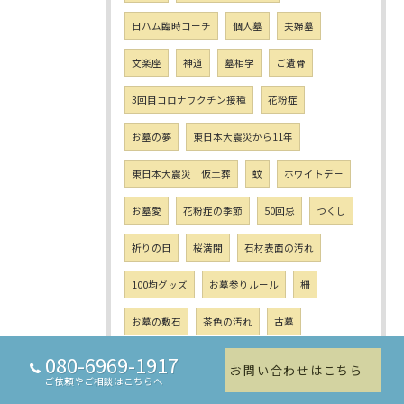
日ハム臨時コーチ
個人墓
夫婦墓
文楽座
神道
墓相学
ご遺骨
3回目コロナワクチン接種
花粉症
お墓の夢
東日本大震災から11年
東日本大震災 仮土葬
蚊
ホワイトデー
お墓愛
花粉症の季節
50回忌
つくし
祈りの日
桜満開
石材表面の汚れ
100均グッズ
お墓参りルール
柵
お墓の敷石
茶色の汚れ
古墓
080-6969-1917
茶色い汚れ
台風1号
地衣類
お問い合わせはこちら
ご依頼やご相談はこちらへ
ヘリコプターの日
お墓の文字色入れ