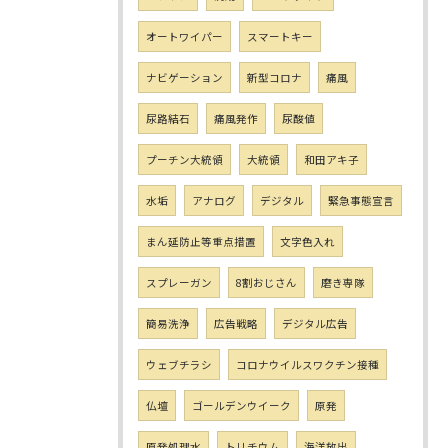
オートワイパー
スマートキー
ナビゲーション
新型コロナ
痛風
尿路結石
痛風発作
尿酸値
プーチン大統領
大統領
和田アキ子
水垢
アナログ
デジタル
緊急事態宣言
まん延防止等重点措置
文字色入れ
スプレーガン
8割おじさん
磨き専隊
簡易洗浄
広告戦略
デジタル広告
ウェブチラシ
コロナウイルスワクチン接種
仏壇
ゴールデンウイーク
原発
原発処理水
トリチウム
海洋放出