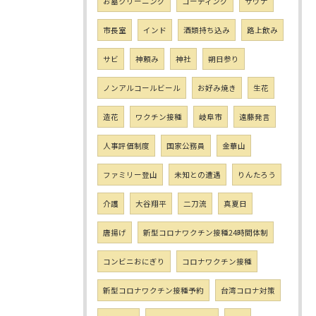
お墓クリーニング
コーティング
サウナ
市長室
インド
酒類持ち込み
路上飲み
サビ
神頼み
神社
朔日参り
ノンアルコールビール
お好み焼き
生花
造花
ワクチン接種
岐阜市
遠藤発言
人事評価制度
国家公務員
金華山
ファミリー登山
未知との遭遇
りんたろう
介護
大谷翔平
二刀流
真夏日
唐揚げ
新型コロナワクチン接種24時間体制
コンビニおにぎり
コロナワクチン接種
新型コロナワクチン接種予約
台湾コロナ対策