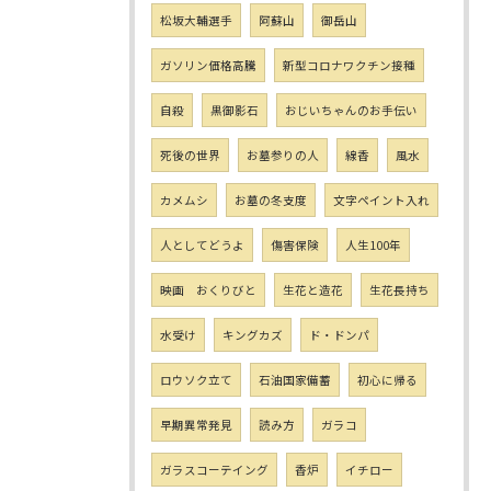
松坂大輔選手
阿蘇山
御岳山
ガソリン価格高騰
新型コロナワクチン接種
自殺
黒御影石
おじいちゃんのお手伝い
死後の世界
お墓参りの人
線香
風水
カメムシ
お墓の冬支度
文字ペイント入れ
人としてどうよ
傷害保険
人生100年
映画 おくりびと
生花と造花
生花長持ち
水受け
キングカズ
ド・ドンパ
ロウソク立て
石油国家備蓄
初心に帰る
早期異常発見
読み方
ガラコ
ガラスコーテイング
香炉
イチロー