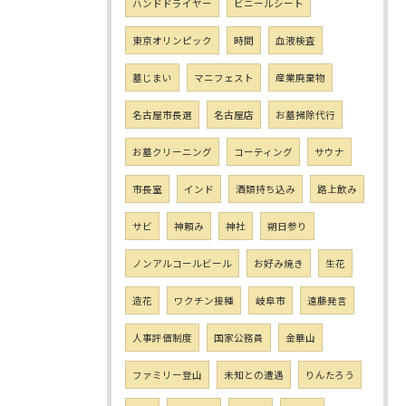
ハンドドライヤー
ビニールシート
東京オリンピック
時間
血液検査
墓じまい
マニフェスト
産業廃棄物
名古屋市長選
名古屋店
お墓掃除代行
お墓クリーニング
コーティング
サウナ
市長室
インド
酒類持ち込み
路上飲み
サビ
神頼み
神社
朔日参り
ノンアルコールビール
お好み焼き
生花
造花
ワクチン接種
岐阜市
遠藤発言
人事評価制度
国家公務員
金華山
ファミリー登山
未知との遭遇
りんたろう