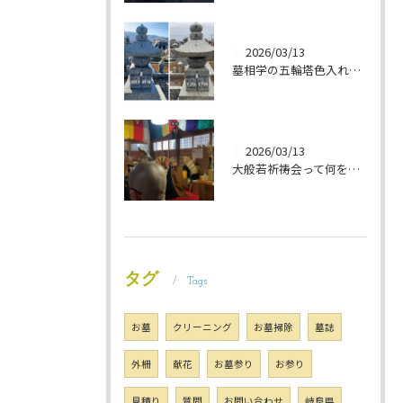
2026/03/13
墓相学の五輪塔色入れ 岐阜のお墓掃除屋「磨き専隊」です
2026/03/13
大般若祈祷会って何をするの？ 岐阜のお墓掃除屋「磨き専隊」です
タグ
Tags
お墓
クリーニング
お墓掃除
墓誌
外柵
献花
お墓参り
お参り
見積り
質問
お問い合わせ
岐阜県