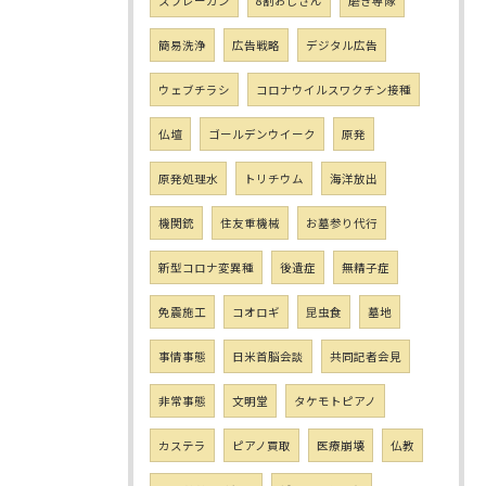
スプレーガン
8割おじさん
磨き専隊
簡易洗浄
広告戦略
デジタル広告
ウェブチラシ
コロナウイルスワクチン接種
仏壇
ゴールデンウイーク
原発
原発処理水
トリチウム
海洋放出
機関銃
住友重機械
お墓参り代行
新型コロナ変異種
後遺症
無精子症
免震施工
コオロギ
昆虫食
墓地
事情事態
日米首脳会談
共同記者会見
非常事態
文明堂
タケモトピアノ
カステラ
ピアノ買取
医療崩壊
仏教