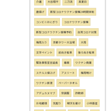
介護
大谷翔平
二刀流
真夏日
唐揚げ
新型コロナワクチン接種24時間体制
コンビニおにぎり
コロナワクチン接種
新型コロナワクチン接種予約
台湾コロナ対策
梅雨入り
京都タワー大浴場
大雨
文字ペイント
前向き駐車
後ろ向き駐車
緊急事態宣言延長
毒親
ワクチン廃棄
ステルス値上げ
アスリート
梅雨明け
ワクチン原液
ペーパータオル
アデュカヌマブ
空調服
詐欺師
お地蔵様
気配り
晴天を衝け
小林亜星