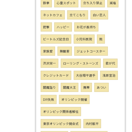
鉄拳
心霊スポット
立ち入り禁止
減塩
ネットカフェ
立てこもり
白い恋人
銃撃
ハッピー
お花が長持ち
ビートルズ記念日
小児科医院
熊
家族愛
無観客
ジェットコースター
渋沢栄一
ローリング・ストーンズ
君が代
クレジットカード
大谷翔平選手
浅原宣治
閻魔詣り
閻魔大王
携帯
あつい
DIY失敗
オリンピック開催
オリンピック関係者解任
東京オリンピック開会式
内村航平