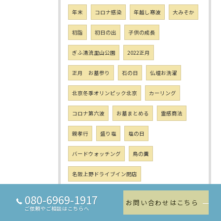
年末
コロナ感染
年越し寒波
大みそか
初詣
初日の出
子供の成長
ぎふ清流里山公園
2022正月
正月 お墓参り
石の日
仏壇お洗濯
北京冬季オリンピック北京
カーリング
コロナ第六波
お墓まとめる
霊感商法
親孝行
盛り塩
塩の日
バードウォッチング
鳥の糞
名阪上野ドライブイン閉店
日本で最初のコロナ感染者
080-6969-1917
お問い合わせはこちら
ご依頼やご相談はこちらへ
トンガ 海底火山噴火
津波警報