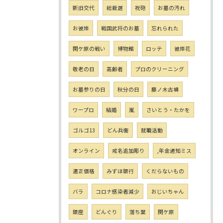
新旧交代
総裁選
祝砲
お墓の汚れ
お彼岸
戦国武将のお墓
忘れられた
関ケ原の戦い
博物館
ロッテ
彼岸花
敬老の日
高齢者
プロのクリーニング
お墓参りの日
秋分の日
藤ノ木古墳
ワープロ
結婚
嵐
さいとう・たかを
ゴルゴ13
どん兵衛
就職活動
オンライン
戒名追加彫り
,年金通知ミス
適正価格
みずほ銀行
くだらないもの
バラ
コロナ感染者減少
おじいちゃん
銀座
どんぐり
落ち葉
関ケ原