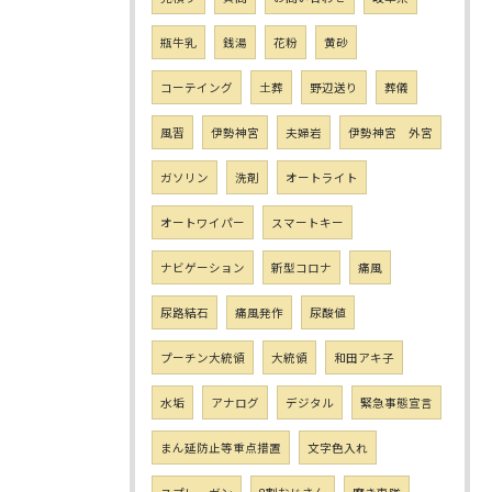
瓶牛乳
銭湯
花粉
黄砂
コーテイング
土葬
野辺送り
葬儀
風習
伊勢神宮
夫婦岩
伊勢神宮 外宮
ガソリン
洗剤
オートライト
オートワイパー
スマートキー
ナビゲーション
新型コロナ
痛風
尿路結石
痛風発作
尿酸値
プーチン大統領
大統領
和田アキ子
水垢
アナログ
デジタル
緊急事態宣言
まん延防止等重点措置
文字色入れ