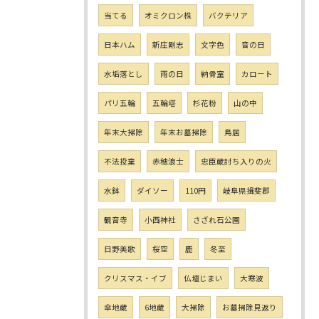
当てる
オミクロン株
バクテリア
日本ハム
新庄剛志
文字色
音の日
水垢落とし
雨の日
納骨室
カロート
パリ五輪
五輪塔
杉花粉
山の中
年末大掃除
年末お墓掃除
鳥居
不法投棄
赤穂浪士
忠臣蔵討ち入りの火
水鉢
ダイソー
110円
岐阜県揖斐郡
観音寺
小西神社
さざれ石公園
日野美歌
桜空
鹿
冬至
クリスマス・イブ
仏壇じまい
大寒波
傘地蔵
6地蔵
大掃除
お墓掃除見返り