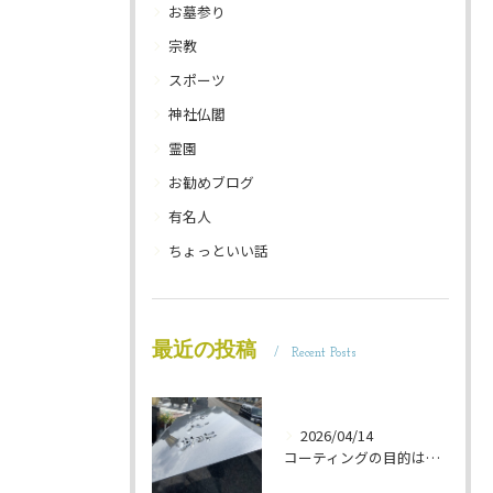
お墓参り
宗教
スポーツ
神社仏閣
霊園
お勧めブログ
有名人
ちょっといい話
最近の投稿
Recent Posts
2026/04/14
コーティングの目的は 墓石を保護することです 岐阜のお墓掃除屋「磨き専隊」です