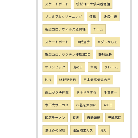
スケートボード
新型コロナ感染者増加
プレミアムクリーニング
道具
誹謗中傷
新型コロナウィルス変異株
チーム
スケートボート
10代選手
メダルかじる
新型コロナワクチン接種2回目
野球決勝
オリンピック
山の日
台風
クレーム
釣り
終戦記念日
日本最高気温の日
雨上がり決死隊
ドキドキする
千葉真一
木下大サーカス
お墓を大切に
400日
即席ラーメン
長浜
自動運転
野戦病院
夏休みの宿題
温室効果ガス
焦り