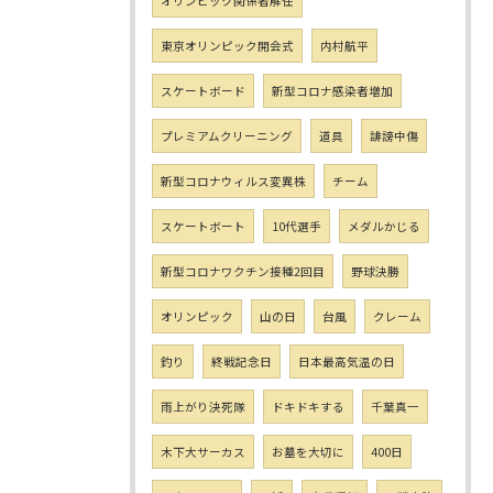
オリンピック関係者解任
東京オリンピック開会式
内村航平
スケートボード
新型コロナ感染者増加
プレミアムクリーニング
道具
誹謗中傷
新型コロナウィルス変異株
チーム
スケートボート
10代選手
メダルかじる
新型コロナワクチン接種2回目
野球決勝
オリンピック
山の日
台風
クレーム
釣り
終戦記念日
日本最高気温の日
雨上がり決死隊
ドキドキする
千葉真一
木下大サーカス
お墓を大切に
400日