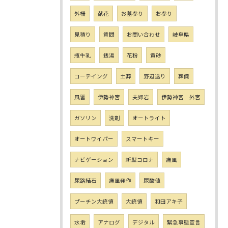
外柵
献花
お墓参り
お参り
見積り
質問
お問い合わせ
岐阜県
瓶牛乳
銭湯
花粉
黄砂
コーテイング
土葬
野辺送り
葬儀
風習
伊勢神宮
夫婦岩
伊勢神宮 外宮
ガソリン
洗剤
オートライト
オートワイパー
スマートキー
ナビゲーション
新型コロナ
痛風
尿路結石
痛風発作
尿酸値
プーチン大統領
大統領
和田アキ子
水垢
アナログ
デジタル
緊急事態宣言