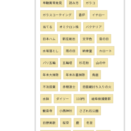
早期異常発見
読み方
ガラコ
ガラスコーテイング
香炉
イチロー
当てる
オミクロン株
バクテリア
日本ハム
新庄剛志
文字色
音の日
水垢落とし
雨の日
納骨室
カロート
パリ五輪
五輪塔
杉花粉
山の中
年末大掃除
年末お墓掃除
鳥居
不法投棄
赤穂浪士
忠臣蔵討ち入りの火
水鉢
ダイソー
110円
岐阜県揖斐郡
観音寺
小西神社
さざれ石公園
日野美歌
桜空
鹿
冬至