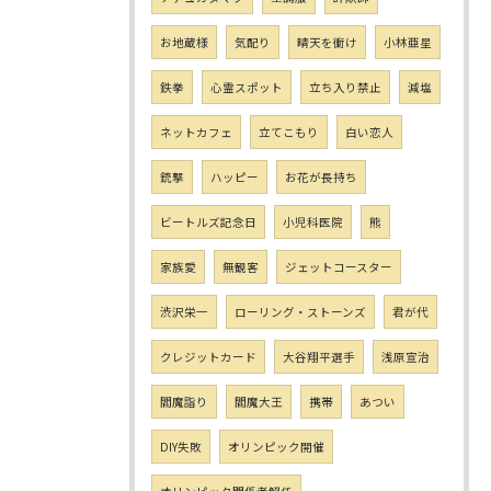
お地蔵様
気配り
晴天を衝け
小林亜星
鉄拳
心霊スポット
立ち入り禁止
減塩
ネットカフェ
立てこもり
白い恋人
銃撃
ハッピー
お花が長持ち
ビートルズ記念日
小児科医院
熊
家族愛
無観客
ジェットコースター
渋沢栄一
ローリング・ストーンズ
君が代
クレジットカード
大谷翔平選手
浅原宣治
閻魔詣り
閻魔大王
携帯
あつい
DIY失敗
オリンピック開催