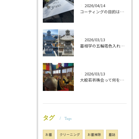
2026/04/14
コーティングの目的は 墓石を保護することです 岐阜のお墓掃除屋「磨き専隊」です
2026/03/13
墓相学の五輪塔色入れ 岐阜のお墓掃除屋「磨き専隊」です
2026/03/13
大般若祈祷会って何をするの？ 岐阜のお墓掃除屋「磨き専隊」です
タグ
Tags
お墓
クリーニング
お墓掃除
墓誌