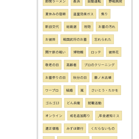
即席ラーメン
長浜
自動運転
野戦病院
夏休みの宿題
温室効果ガス
焦り
新旧交代
総裁選
祝砲
お墓の汚れ
お彼岸
戦国武将のお墓
忘れられた
関ケ原の戦い
博物館
ロッテ
彼岸花
敬老の日
高齢者
プロのクリーニング
お墓参りの日
秋分の日
藤ノ木古墳
ワープロ
結婚
嵐
さいとう・たかを
ゴルゴ13
どん兵衛
就職活動
オンライン
戒名追加彫り
,年金通知ミス
適正価格
みずほ銀行
くだらないもの