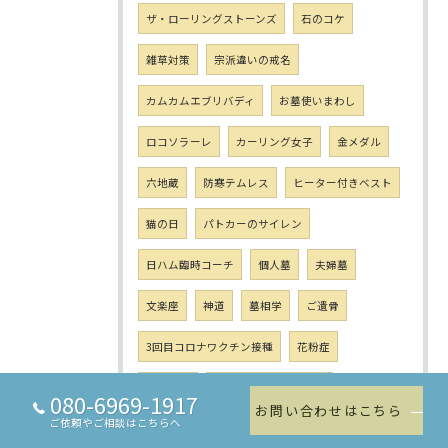
ザ・ローリングストーンズ
石のコケ
雑草対策
宗派違いの戒名
カムカムエブリバディ
お墓使いまわし
ロコソラーレ
カーリング女子
金メダル
六地蔵
防寒テムレス
ヒーター付きベスト
猫の日
パトカーのサイレン
日ハム臨時コーチ
個人墓
夫婦墓
文楽座
神道
墓相学
ご遺骨
3回目コロナワクチン接種
花粉症
お墓の夢
東日本大震災から11年
080-6969-1917
お問い合わせはこちら
ご依頼やご相談はこちらへ
東日本大震災 仮土葬
蚊
ホワイトデー