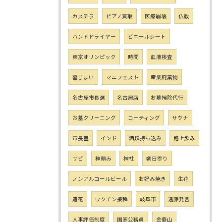
カステラ
ピアノ買取
医療崩壊
仏教
ハンドドライヤー
ビニールシート
東京オリンピック
時間
血液検査
墓じまい
マニフェスト
産業廃棄物
名古屋市長選
名古屋店
お墓掃除代行
お墓クリーニング
コーティング
サウナ
市長室
インド
酒類持ち込み
路上飲み
サビ
神頼み
神社
朔日参り
ノンアルコールビール
お好み焼き
生花
造花
ワクチン接種
岐阜市
遠藤発言
人事評価制度
国家公務員
金華山