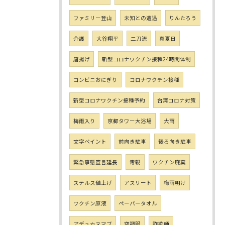
ファミリー登山
未知との遭遇
りんたろう
介護
大谷翔平
二刀流
真夏日
唐揚げ
新型コロナワクチン接種24時間体制
コンビニおにぎり
コロナワクチン接種
新型コロナワクチン接種予約
台湾コロナ対策
梅雨入り
京都タワー大浴場
大雨
文字ペイント
前向き駐車
後ろ向き駐車
緊急事態宣言延長
毒親
ワクチン廃棄
ステルス値上げ
アスリート
梅雨明け
ワクチン原液
ペーパータオル
アデュカヌマブ
空調服
詐欺師