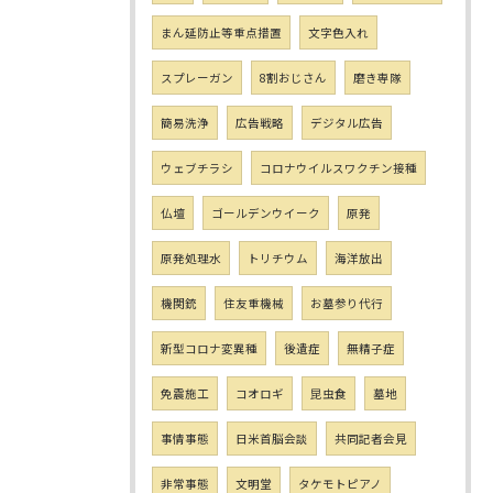
まん延防止等重点措置
文字色入れ
スプレーガン
8割おじさん
磨き専隊
簡易洗浄
広告戦略
デジタル広告
ウェブチラシ
コロナウイルスワクチン接種
仏壇
ゴールデンウイーク
原発
原発処理水
トリチウム
海洋放出
機関銃
住友重機械
お墓参り代行
新型コロナ変異種
後遺症
無精子症
免震施工
コオロギ
昆虫食
墓地
事情事態
日米首脳会談
共同記者会見
非常事態
文明堂
タケモトピアノ