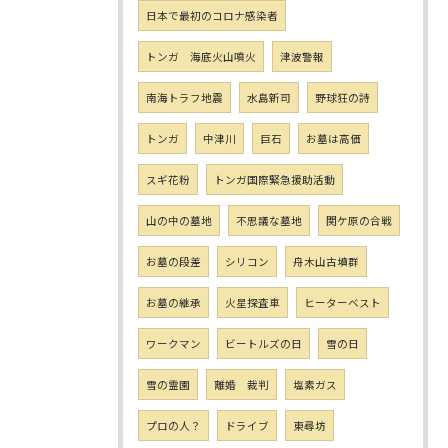
日本で最初のコロナ感染者
トンガ 海底火山噴火
津波警報
南海トラフ地震
水島新司
野球狂の詩
トンガ
中津川
巨石
お墓は高価
スギ花粉
トンガ国際緊急援助活動
山の中の墓地
不思議な墓地
関ケ原の合戦
お墓の段差
シリコン
舟木山古墳群
お墓の継承
火星探査車
ヒーターベスト
ワークマン
ビートルズの日
雪の日
雪の霊園
離婚 裁判
塩素ガス
プロの人？
ドライブ
東尋坊