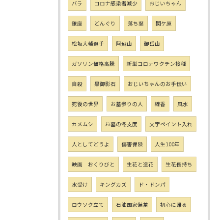
バラ
コロナ感染者減少
おじいちゃん
銀座
どんぐり
落ち葉
関ケ原
松坂大輔選手
阿蘇山
御岳山
ガソリン価格高騰
新型コロナワクチン接種
自殺
黒御影石
おじいちゃんのお手伝い
死後の世界
お墓参りの人
線香
風水
カメムシ
お墓の冬支度
文字ペイント入れ
人としてどうよ
傷害保険
人生100年
映画 おくりびと
生花と造花
生花長持ち
水受け
キングカズ
ド・ドンパ
ロウソク立て
石油国家備蓄
初心に帰る