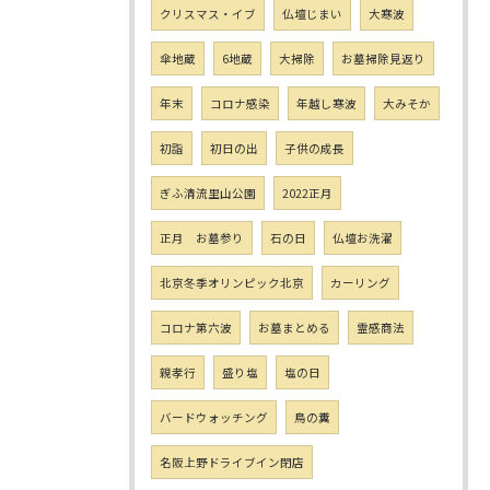
クリスマス・イブ
仏壇じまい
大寒波
傘地蔵
6地蔵
大掃除
お墓掃除見返り
年末
コロナ感染
年越し寒波
大みそか
初詣
初日の出
子供の成長
ぎふ清流里山公園
2022正月
正月 お墓参り
石の日
仏壇お洗濯
北京冬季オリンピック北京
カーリング
コロナ第六波
お墓まとめる
霊感商法
親孝行
盛り塩
塩の日
バードウォッチング
鳥の糞
名阪上野ドライブイン閉店