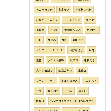
名古屋市長選
名古屋店
お墓掃除代行
お墓クリーニング
コーティング
サウナ
市長室
インド
酒類持ち込み
路上飲み
サビ
神頼み
神社
朔日参り
ノンアルコールビール
お好み焼き
生花
造花
ワクチン接種
岐阜市
遠藤発言
人事評価制度
国家公務員
金華山
ファミリー登山
未知との遭遇
りんたろう
介護
大谷翔平
二刀流
真夏日
唐揚げ
新型コロナワクチン接種24時間体制