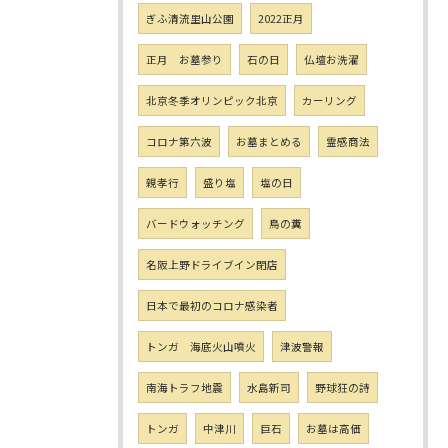
ぎふ清流里山公園
2022正月
正月 お墓参り
石の日
仏壇お洗濯
北京冬季オリンピック北京
カーリング
コロナ第六波
お墓まとめる
霊感商法
親孝行
盛り塩
塩の日
バードウォッチング
鳥の糞
名阪上野ドライブイン閉店
日本で最初のコロナ感染者
トンガ 海底火山噴火
津波警報
南海トラフ地震
水島新司
野球狂の詩
トンガ
中津川
巨石
お墓は高価