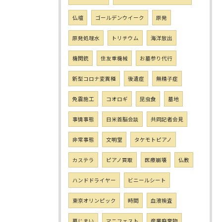
仏壇
ゴールデンウイーク
原発
原発処理水
トリチウム
海洋放出
機関銃
住友重機械
お墓参り代行
新型コロナ変異種
後遺症
無精子症
免震施工
コオロギ
昆虫食
墓地
事情事態
日米首脳会談
共同記者会見
非常事態
文明堂
タケモトピアノ
カステラ
ピアノ買取
医療崩壊
仏教
ハンドドライヤー
ビニールシート
東京オリンピック
時間
血液検査
墓じまい
マニフェスト
産業廃棄物