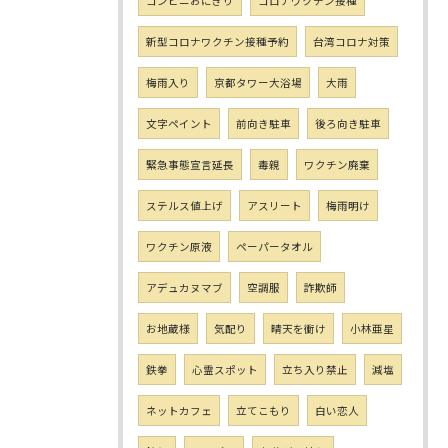
コンビニおにぎり
コロナワクチン接種
新型コロナワクチン接種予約
台湾コロナ対策
梅雨入り
京都タワー大浴場
大雨
文字ペイント
前向き駐車
後ろ向き駐車
緊急事態宣言延長
毒親
ワクチン廃棄
ステルス値上げ
アスリート
梅雨明け
ワクチン原液
ペーパータオル
アデュカヌマブ
空調服
詐欺師
お地蔵様
気配り
晴天を衝け
小林亜星
鉄拳
心霊スポット
立ち入り禁止
減塩
ネットカフェ
立てこもり
白い恋人