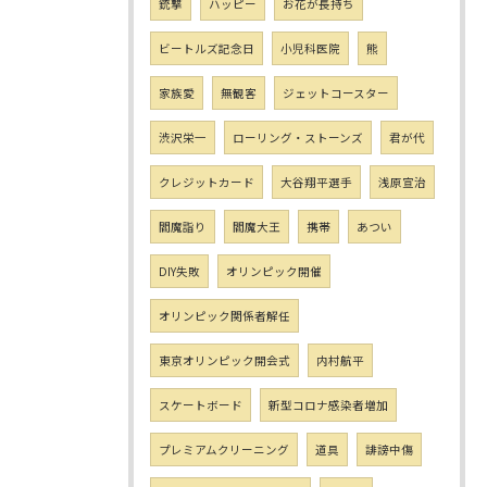
銃撃
ハッピー
お花が長持ち
ビートルズ記念日
小児科医院
熊
家族愛
無観客
ジェットコースター
渋沢栄一
ローリング・ストーンズ
君が代
クレジットカード
大谷翔平選手
浅原宣治
閻魔詣り
閻魔大王
携帯
あつい
DIY失敗
オリンピック開催
オリンピック関係者解任
東京オリンピック開会式
内村航平
スケートボード
新型コロナ感染者増加
プレミアムクリーニング
道具
誹謗中傷