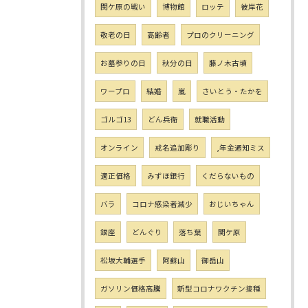
関ケ原の戦い
博物館
ロッテ
彼岸花
敬老の日
高齢者
プロのクリーニング
お墓参りの日
秋分の日
藤ノ木古墳
ワープロ
結婚
嵐
さいとう・たかを
ゴルゴ13
どん兵衛
就職活動
オンライン
戒名追加彫り
,年金通知ミス
適正価格
みずほ銀行
くだらないもの
バラ
コロナ感染者減少
おじいちゃん
銀座
どんぐり
落ち葉
関ケ原
松坂大輔選手
阿蘇山
御岳山
ガソリン価格高騰
新型コロナワクチン接種