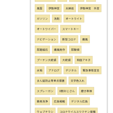
風習
伊勢神宮
夫婦岩
伊勢神宮 外宮
ガソリン
洗剤
オートライト
オートワイパー
スマートキー
ナビゲーション
新型コロナ
痛風
尿路結石
痛風発作
尿酸値
プーチン大統領
大統領
和田アキ子
水垢
アナログ
デジタル
緊急事態宣言
まん延防止等重点措置
文字色入れ
スプレーガン
8割おじさん
磨き専隊
簡易洗浄
広告戦略
デジタル広告
ウェブチラシ
コロナウイルスワクチン接種