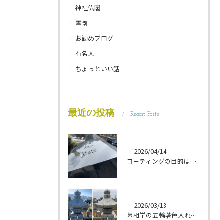
神社仏閣
霊園
お勧めブログ
有名人
ちょっといい話
最近の投稿
Recent Posts
2026/04/14
コーティングの目的は 墓石を保護することです 岐阜のお墓掃除屋「磨き専隊」です
2026/03/13
墓相学の五輪塔色入れ 岐阜のお墓掃除屋「磨き専隊」です