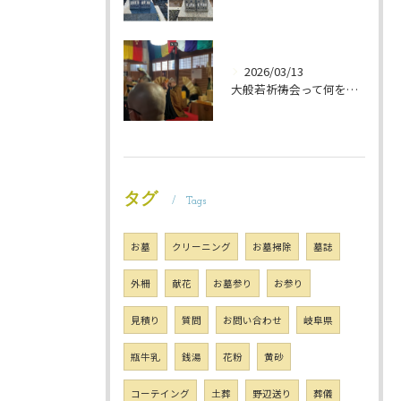
2026/03/13
大般若祈祷会って何をするの？ 岐阜のお墓掃除屋「磨き専隊」です
タグ
Tags
お墓
クリーニング
お墓掃除
墓誌
外柵
献花
お墓参り
お参り
見積り
質問
お問い合わせ
岐阜県
瓶牛乳
銭湯
花粉
黄砂
コーテイング
土葬
野辺送り
葬儀