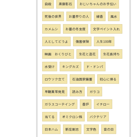
自殺
黒御影石
おじいちゃんのお手伝い
死後の世界
お墓参りの人
線香
風水
カメムシ
お墓の冬支度
文字ペイント入れ
人としてどうよ
傷害保険
人生100年
映画 おくりびと
生花と造花
生花長持ち
水受け
キングカズ
ド・ドンパ
ロウソク立て
石油国家備蓄
初心に帰る
早期異常発見
読み方
ガラコ
ガラスコーテイング
香炉
イチロー
当てる
オミクロン株
バクテリア
日本ハム
新庄剛志
文字色
音の日