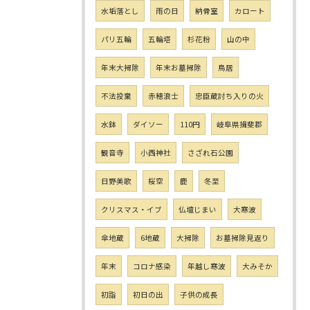
水垢落とし
雨の日
納骨室
カロート
パリ五輪
五輪塔
杉花粉
山の中
年末大掃除
年末お墓掃除
鳥居
不法投棄
赤穂浪士
忠臣蔵討ち入りの火
水鉢
ダイソー
110円
岐阜県揖斐郡
観音寺
小西神社
さざれ石公園
日野美歌
桜空
鹿
冬至
クリスマス・イブ
仏壇じまい
大寒波
傘地蔵
6地蔵
大掃除
お墓掃除見返り
年末
コロナ感染
年越し寒波
大みそか
初詣
初日の出
子供の成長