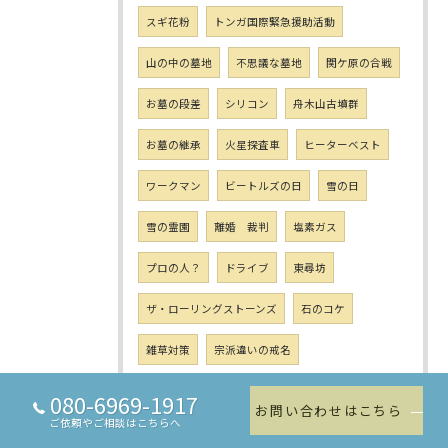
スギ花粉
トンガ国際緊急援助活動
山の中の墓地
不思議な墓地
関ケ原の合戦
お墓の段差
シリコン
舟木山古墳群
お墓の継承
火星探査車
ヒーターベスト
ワークマン
ビートルズの日
雪の日
雪の霊園
離婚 裁判
塩素ガス
プロの人？
ドライブ
東尋坊
ザ・ローリングストーンズ
石のコケ
雑草対策
宗派違いの戒名
カムカムエブリバディ
お墓使いまわし
080-6969-1917
お問い合わせはこちら
ご依頼やご相談はこちらへ
ロコソラーレ
カーリング女子
金メダル