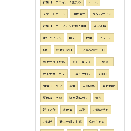
新型コロナウィルス変異株
チーム
スケートボート
10代選手
メダルかじる
新型コロナワクチン接種2回目
野球決勝
オリンピック
山の日
台風
クレーム
釣り
終戦記念日
日本最高気温の日
雨上がり決死隊
ドキドキする
千葉真一
木下大サーカス
お墓を大切に
400日
即席ラーメン
長浜
自動運転
野戦病院
夏休みの宿題
温室効果ガス
焦り
新旧交代
総裁選
祝砲
お墓の汚れ
お彼岸
戦国武将のお墓
忘れられた