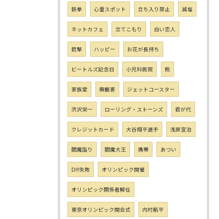
鉄拳
心霊スポット
立ち入り禁止
減塩
ネットカフェ
立てこもり
白い恋人
銃撃
ハッピー
お花が長持ち
ビートルズ記念日
小児科医院
熊
家族愛
無観客
ジェットコースター
渋沢栄一
ローリング・ストーンズ
君が代
クレジットカード
大谷翔平選手
浅原宣治
閻魔詣り
閻魔大王
携帯
あつい
DIY失敗
オリンピック開催
オリンピック関係者解任
東京オリンピック開会式
内村航平