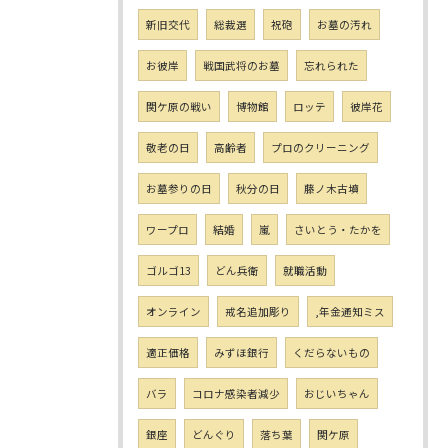
新旧交代
総裁選
祝砲
お墓の汚れ
お彼岸
戦国武将のお墓
忘れられた
関ケ原の戦い
博物館
ロッテ
彼岸花
敬老の日
高齢者
プロのクリーニング
お墓参りの日
秋分の日
藤ノ木古墳
ワープロ
結婚
嵐
さいとう・たかを
ゴルゴ13
どん兵衛
就職活動
オンライン
戒名追加彫り
,年金通知ミス
適正価格
みずほ銀行
くだらないもの
バラ
コロナ感染者減少
おじいちゃん
銀座
どんぐり
落ち葉
関ケ原