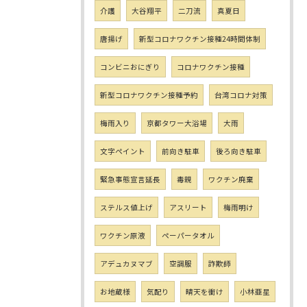
介護
大谷翔平
二刀流
真夏日
唐揚げ
新型コロナワクチン接種24時間体制
コンビニおにぎり
コロナワクチン接種
新型コロナワクチン接種予約
台湾コロナ対策
梅雨入り
京都タワー大浴場
大雨
文字ペイント
前向き駐車
後ろ向き駐車
緊急事態宣言延長
毒親
ワクチン廃棄
ステルス値上げ
アスリート
梅雨明け
ワクチン原液
ペーパータオル
アデュカヌマブ
空調服
詐欺師
お地蔵様
気配り
晴天を衝け
小林亜星