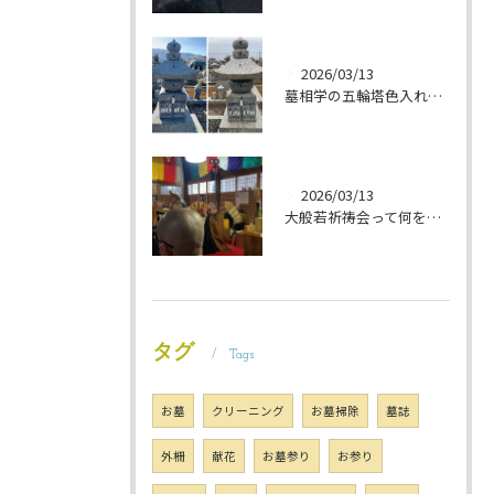
2026/03/13
墓相学の五輪塔色入れ 岐阜のお墓掃除屋「磨き専隊」です
2026/03/13
大般若祈祷会って何をするの？ 岐阜のお墓掃除屋「磨き専隊」です
タグ
Tags
お墓
クリーニング
お墓掃除
墓誌
外柵
献花
お墓参り
お参り