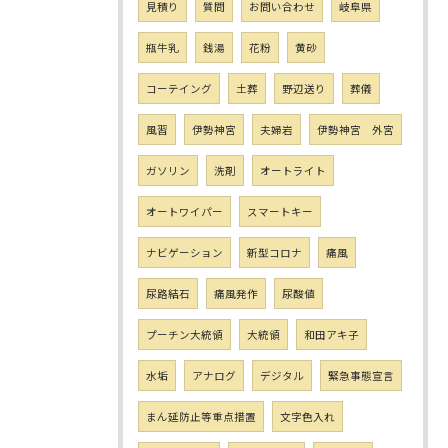
見積り
質問
お問い合わせ
岐阜県
瓶牛乳
銭湯
花粉
黄砂
コーテイング
土葬
野辺送り
葬儀
風習
伊勢神宮
夫婦岩
伊勢神宮 外宮
ガソリン
洗剤
オートライト
オートワイパー
スマートキー
ナビゲーション
新型コロナ
痛風
尿路結石
痛風発作
尿酸値
プーチン大統領
大統領
和田アキ子
水垢
アナログ
デジタル
緊急事態宣言
まん延防止等重点措置
文字色入れ