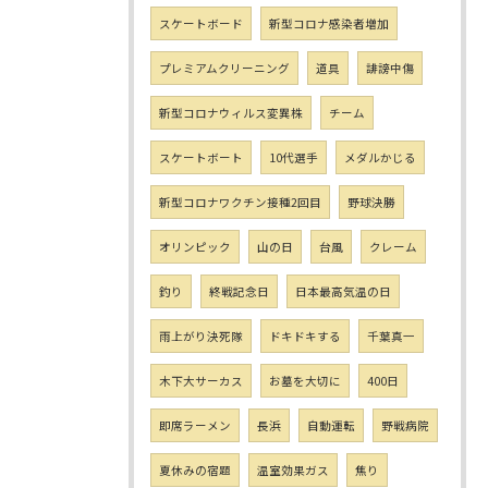
スケートボード
新型コロナ感染者増加
プレミアムクリーニング
道具
誹謗中傷
新型コロナウィルス変異株
チーム
スケートボート
10代選手
メダルかじる
新型コロナワクチン接種2回目
野球決勝
オリンピック
山の日
台風
クレーム
釣り
終戦記念日
日本最高気温の日
雨上がり決死隊
ドキドキする
千葉真一
木下大サーカス
お墓を大切に
400日
即席ラーメン
長浜
自動運転
野戦病院
夏休みの宿題
温室効果ガス
焦り