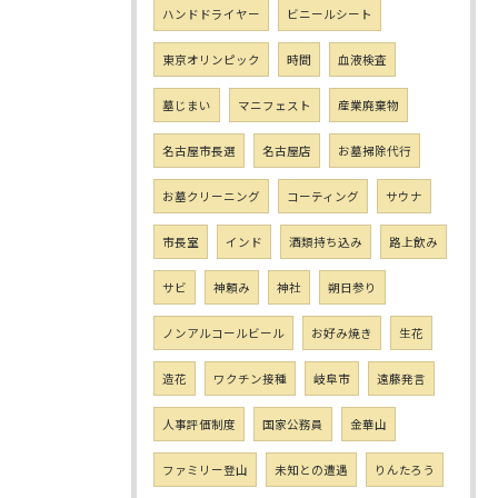
ハンドドライヤー
ビニールシート
東京オリンピック
時間
血液検査
墓じまい
マニフェスト
産業廃棄物
名古屋市長選
名古屋店
お墓掃除代行
お墓クリーニング
コーティング
サウナ
市長室
インド
酒類持ち込み
路上飲み
サビ
神頼み
神社
朔日参り
ノンアルコールビール
お好み焼き
生花
造花
ワクチン接種
岐阜市
遠藤発言
人事評価制度
国家公務員
金華山
ファミリー登山
未知との遭遇
りんたろう