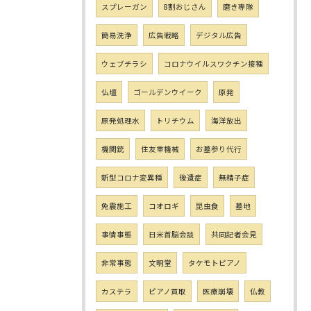
スプレーガン
8割おじさん
磨き専隊
簡易洗浄
広告戦略
デジタル広告
ウェブチラシ
コロナウイルスワクチン接種
仏壇
ゴールデンウイーク
原発
原発処理水
トリチウム
海洋放出
機関銃
住友重機械
お墓参り代行
新型コロナ変異種
後遺症
無精子症
免震施工
コオロギ
昆虫食
墓地
事情事態
日米首脳会談
共同記者会見
非常事態
文明堂
タケモトピアノ
カステラ
ピアノ買取
医療崩壊
仏教