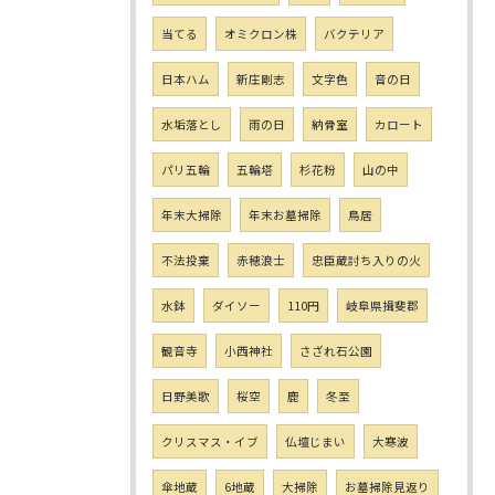
当てる
オミクロン株
バクテリア
日本ハム
新庄剛志
文字色
音の日
水垢落とし
雨の日
納骨室
カロート
パリ五輪
五輪塔
杉花粉
山の中
年末大掃除
年末お墓掃除
鳥居
不法投棄
赤穂浪士
忠臣蔵討ち入りの火
水鉢
ダイソー
110円
岐阜県揖斐郡
観音寺
小西神社
さざれ石公園
日野美歌
桜空
鹿
冬至
クリスマス・イブ
仏壇じまい
大寒波
傘地蔵
6地蔵
大掃除
お墓掃除見返り