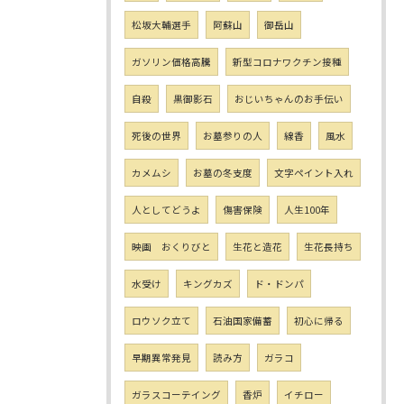
松坂大輔選手
阿蘇山
御岳山
ガソリン価格高騰
新型コロナワクチン接種
自殺
黒御影石
おじいちゃんのお手伝い
死後の世界
お墓参りの人
線香
風水
カメムシ
お墓の冬支度
文字ペイント入れ
人としてどうよ
傷害保険
人生100年
映画 おくりびと
生花と造花
生花長持ち
水受け
キングカズ
ド・ドンパ
ロウソク立て
石油国家備蓄
初心に帰る
早期異常発見
読み方
ガラコ
ガラスコーテイング
香炉
イチロー