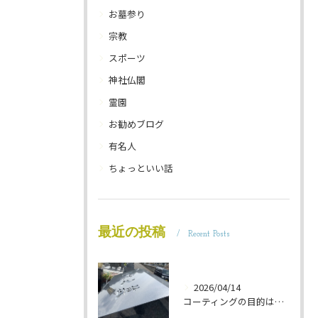
お墓参り
宗教
スポーツ
神社仏閣
霊園
お勧めブログ
有名人
ちょっといい話
最近の投稿
Recent Posts
2026/04/14
コーティングの目的は 墓石を保護することです 岐阜のお墓掃除屋「磨き専隊」です