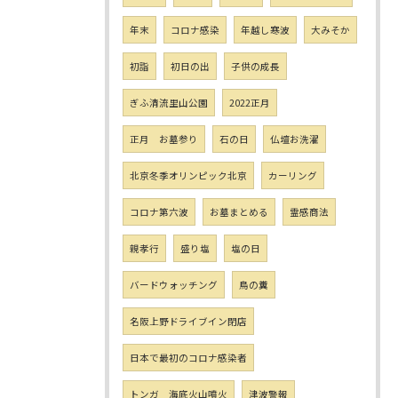
年末
コロナ感染
年越し寒波
大みそか
初詣
初日の出
子供の成長
ぎふ清流里山公園
2022正月
正月 お墓参り
石の日
仏壇お洗濯
北京冬季オリンピック北京
カーリング
コロナ第六波
お墓まとめる
霊感商法
親孝行
盛り塩
塩の日
バードウォッチング
鳥の糞
名阪上野ドライブイン閉店
日本で最初のコロナ感染者
トンガ 海底火山噴火
津波警報