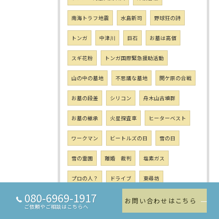
南海トラフ地震
水島新司
野球狂の詩
トンガ
中津川
巨石
お墓は高価
スギ花粉
トンガ国際緊急援助活動
山の中の墓地
不思議な墓地
関ケ原の合戦
お墓の段差
シリコン
舟木山古墳群
お墓の継承
火星探査車
ヒーターベスト
ワークマン
ビートルズの日
雪の日
雪の霊園
離婚 裁判
塩素ガス
プロの人？
ドライブ
東尋坊
080-6969-1917
ザ・ローリングストーンズ
石のコケ
お問い合わせはこちら
ご依頼やご相談はこちらへ
雑草対策
宗派違いの戒名