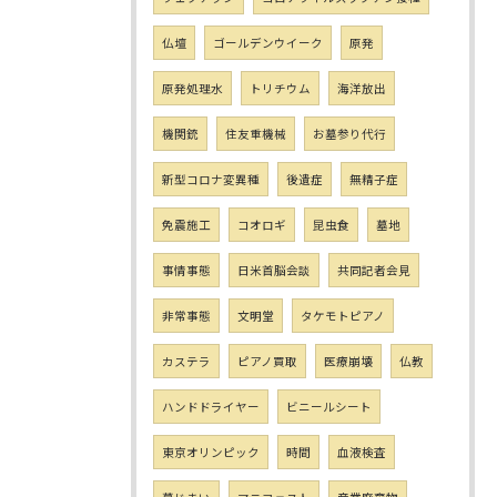
仏壇
ゴールデンウイーク
原発
原発処理水
トリチウム
海洋放出
機関銃
住友重機械
お墓参り代行
新型コロナ変異種
後遺症
無精子症
免震施工
コオロギ
昆虫食
墓地
事情事態
日米首脳会談
共同記者会見
非常事態
文明堂
タケモトピアノ
カステラ
ピアノ買取
医療崩壊
仏教
ハンドドライヤー
ビニールシート
東京オリンピック
時間
血液検査