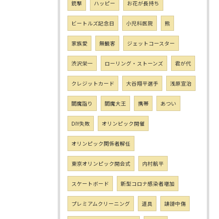
銃撃
ハッピー
お花が長持ち
ビートルズ記念日
小児科医院
熊
家族愛
無観客
ジェットコースター
渋沢栄一
ローリング・ストーンズ
君が代
クレジットカード
大谷翔平選手
浅原宣治
閻魔詣り
閻魔大王
携帯
あつい
DIY失敗
オリンピック開催
オリンピック関係者解任
東京オリンピック開会式
内村航平
スケートボード
新型コロナ感染者増加
プレミアムクリーニング
道具
誹謗中傷