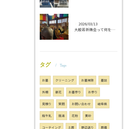
2026/03/13
大般若祈祷会って何をするの？ 岐阜のお墓掃除屋「磨き専隊」です
タグ
Tags
お墓
クリーニング
お墓掃除
墓誌
外柵
献花
お墓参り
お参り
見積り
質問
お問い合わせ
岐阜県
瓶牛乳
銭湯
花粉
黄砂
コーテイング
土葬
野辺送り
葬儀