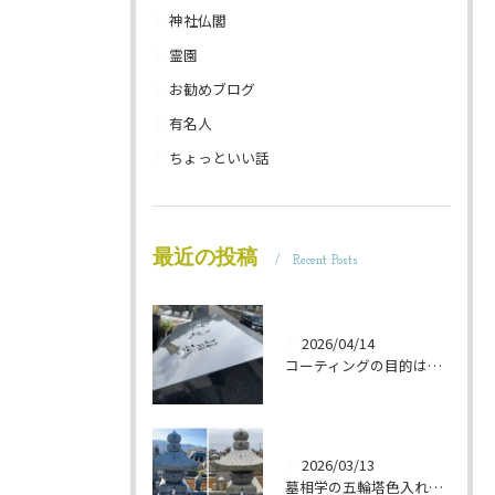
神社仏閣
霊園
お勧めブログ
有名人
ちょっといい話
最近の投稿
Recent Posts
2026/04/14
コーティングの目的は 墓石を保護することです 岐阜のお墓掃除屋「磨き専隊」です
2026/03/13
墓相学の五輪塔色入れ 岐阜のお墓掃除屋「磨き専隊」です