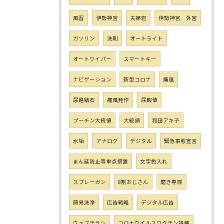
風習
伊勢神宮
夫婦岩
伊勢神宮 外宮
ガソリン
洗剤
オートライト
オートワイパー
スマートキー
ナビゲーション
新型コロナ
痛風
尿路結石
痛風発作
尿酸値
プーチン大統領
大統領
和田アキ子
水垢
アナログ
デジタル
緊急事態宣言
まん延防止等重点措置
文字色入れ
スプレーガン
8割おじさん
磨き専隊
簡易洗浄
広告戦略
デジタル広告
ウェブチラシ
コロナウイルスワクチン接種