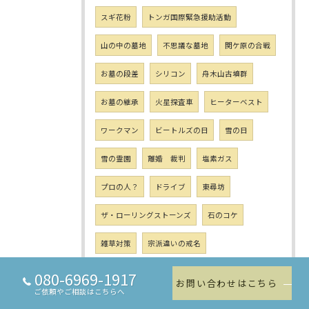
スギ花粉
トンガ国際緊急援助活動
山の中の墓地
不思議な墓地
関ケ原の合戦
お墓の段差
シリコン
舟木山古墳群
お墓の継承
火星探査車
ヒーターベスト
ワークマン
ビートルズの日
雪の日
雪の霊園
離婚 裁判
塩素ガス
プロの人？
ドライブ
東尋坊
ザ・ローリングストーンズ
石のコケ
雑草対策
宗派違いの戒名
カムカムエブリバディ
お墓使いまわし
080-6969-1917
お問い合わせはこちら
ご依頼やご相談はこちらへ
ロコソラーレ
カーリング女子
金メダル