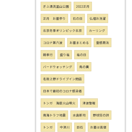
ぎふ清流里山公園
2022正月
正月 お墓参り
石の日
仏壇お洗濯
北京冬季オリンピック北京
カーリング
コロナ第六波
お墓まとめる
霊感商法
親孝行
盛り塩
塩の日
バードウォッチング
鳥の糞
名阪上野ドライブイン閉店
日本で最初のコロナ感染者
トンガ 海底火山噴火
津波警報
南海トラフ地震
水島新司
野球狂の詩
トンガ
中津川
巨石
お墓は高価