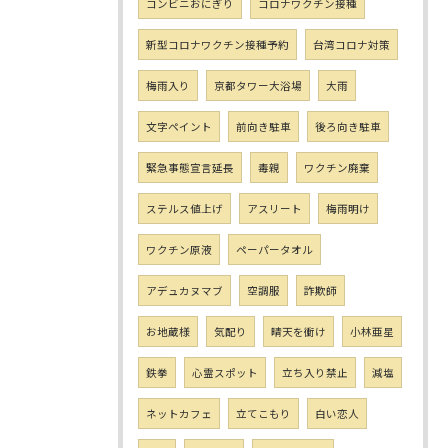
コンビニおにぎり
コロナワクチン接種
新型コロナワクチン接種予約
台湾コロナ対策
梅雨入り
京都タワー大浴場
大雨
文字ペイント
前向き駐車
後ろ向き駐車
緊急事態宣言延長
毒親
ワクチン廃棄
ステルス値上げ
アスリート
梅雨明け
ワクチン原液
ペーパータオル
アデュカヌマブ
空調服
詐欺師
お地蔵様
気配り
晴天を衝け
小林亜星
鉄拳
心霊スポット
立ち入り禁止
減塩
ネットカフェ
立てこもり
白い恋人