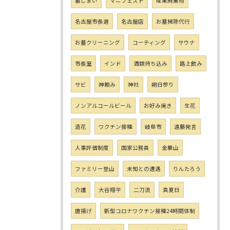
墓じまい
マニフェスト
産業廃棄物
名古屋市長選
名古屋店
お墓掃除代行
お墓クリーニング
コーティング
サウナ
市長室
インド
酒類持ち込み
路上飲み
サビ
神頼み
神社
朔日参り
ノンアルコールビール
お好み焼き
生花
造花
ワクチン接種
岐阜市
遠藤発言
人事評価制度
国家公務員
金華山
ファミリー登山
未知との遭遇
りんたろう
介護
大谷翔平
二刀流
真夏日
唐揚げ
新型コロナワクチン接種24時間体制