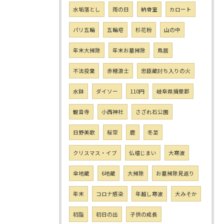
水垢落とし
雨の日
納骨室
カロート
パリ五輪
五輪塔
杉花粉
山の中
年末大掃除
年末お墓掃除
鳥居
不法投棄
赤穂浪士
忠臣蔵討ち入りの火
水鉢
ダイソー
110円
岐阜県揖斐郡
観音寺
小西神社
さざれ石公園
日野美歌
桜空
鹿
冬至
クリスマス・イブ
仏壇じまい
大寒波
傘地蔵
6地蔵
大掃除
お墓掃除見返り
年末
コロナ感染
年越し寒波
大みそか
初詣
初日の出
子供の成長