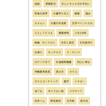
自殺
黒御影石
おじいちゃんのお手伝い
死後の世界
お墓参りの人
線香
風水
カメムシ
お墓の冬支度
文字ペイント入れ
人としてどうよ
傷害保険
人生100年
映画 おくりびと
生花と造花
生花長持ち
水受け
キングカズ
ド・ドンパ
ロウソク立て
石油国家備蓄
初心に帰る
早期異常発見
読み方
ガラコ
ガラスコーテイング
香炉
イチロー
当てる
オミクロン株
バクテリア
日本ハム
新庄剛志
文字色
音の日