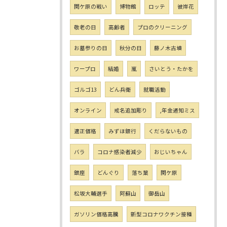
関ケ原の戦い
博物館
ロッテ
彼岸花
敬老の日
高齢者
プロのクリーニング
お墓参りの日
秋分の日
藤ノ木古墳
ワープロ
結婚
嵐
さいとう・たかを
ゴルゴ13
どん兵衛
就職活動
オンライン
戒名追加彫り
,年金通知ミス
適正価格
みずほ銀行
くだらないもの
バラ
コロナ感染者減少
おじいちゃん
銀座
どんぐり
落ち葉
関ケ原
松坂大輔選手
阿蘇山
御岳山
ガソリン価格高騰
新型コロナワクチン接種