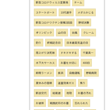
新型コロナウィルス変異株
チーム
スケートボート
10代選手
メダルかじる
新型コロナワクチン接種2回目
野球決勝
オリンピック
山の日
台風
クレーム
釣り
終戦記念日
日本最高気温の日
雨上がり決死隊
ドキドキする
千葉真一
木下大サーカス
お墓を大切に
400日
即席ラーメン
長浜
自動運転
野戦病院
夏休みの宿題
温室効果ガス
焦り
新旧交代
総裁選
祝砲
お墓の汚れ
お彼岸
戦国武将のお墓
忘れられた