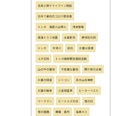
名阪上野ドライブイン閉店
日本で最初のコロナ感染者
トンガ 海底火山噴火
津波警報
南海トラフ地震
水島新司
野球狂の詩
トンガ
中津川
巨石
お墓は高価
スギ花粉
トンガ国際緊急援助活動
山の中の墓地
不思議な墓地
関ケ原の合戦
お墓の段差
シリコン
舟木山古墳群
お墓の継承
火星探査車
ヒーターベスト
ワークマン
ビートルズの日
雪の日
雪の霊園
離婚 裁判
塩素ガス