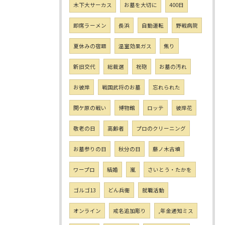
木下大サーカス
お墓を大切に
400日
即席ラーメン
長浜
自動運転
野戦病院
夏休みの宿題
温室効果ガス
焦り
新旧交代
総裁選
祝砲
お墓の汚れ
お彼岸
戦国武将のお墓
忘れられた
関ケ原の戦い
博物館
ロッテ
彼岸花
敬老の日
高齢者
プロのクリーニング
お墓参りの日
秋分の日
藤ノ木古墳
ワープロ
結婚
嵐
さいとう・たかを
ゴルゴ13
どん兵衛
就職活動
オンライン
戒名追加彫り
,年金通知ミス