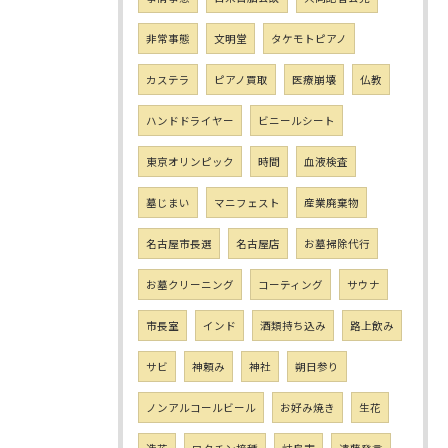
非常事態
文明堂
タケモトピアノ
カステラ
ピアノ買取
医療崩壊
仏教
ハンドドライヤー
ビニールシート
東京オリンピック
時間
血液検査
墓じまい
マニフェスト
産業廃棄物
名古屋市長選
名古屋店
お墓掃除代行
お墓クリーニング
コーティング
サウナ
市長室
インド
酒類持ち込み
路上飲み
サビ
神頼み
神社
朔日参り
ノンアルコールビール
お好み焼き
生花