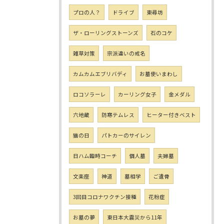
プロの人？
ドライブ
東尋坊
ザ・ローリングストーンズ
石のコケ
雑草対策
宗派違いの戒名
カムカムエブリバディ
お墓使いまわし
ロコソラーレ
カーリング女子
金メダル
六地蔵
防寒テムレス
ヒーター付きベスト
猫の日
パトカーのサイレン
日ハム臨時コーチ
個人墓
夫婦墓
文楽座
神道
墓相学
ご遺骨
3回目コロナワクチン接種
花粉症
お墓の夢
東日本大震災から11年