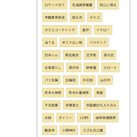
ロウソク立て
石油国家備蓄
初心に帰る
早期異常発見
読み方
ガラコ
ガラスコーテイング
香炉
イチロー
当てる
オミクロン株
バクテリア
日本ハム
新庄剛志
文字色
音の日
水垢落とし
雨の日
納骨室
カロート
パリ五輪
五輪塔
杉花粉
山の中
年末大掃除
年末お墓掃除
鳥居
不法投棄
赤穂浪士
忠臣蔵討ち入りの火
水鉢
ダイソー
110円
岐阜県揖斐郡
観音寺
小西神社
さざれ石公園