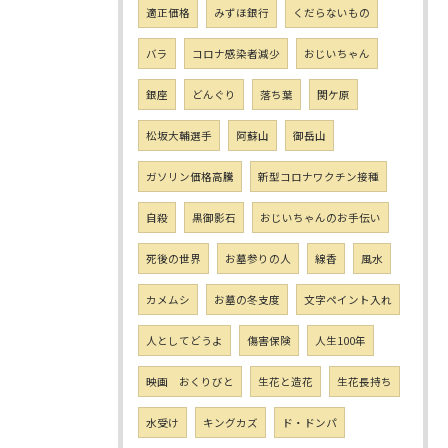
適正価格
みずほ銀行
くだらないもの
バラ
コロナ感染者減少
おじいちゃん
銀座
どんぐり
落ち葉
関ケ原
松坂大輔選手
阿蘇山
御岳山
ガソリン価格高騰
新型コロナワクチン接種
自殺
黒御影石
おじいちゃんのお手伝い
死後の世界
お墓参りの人
線香
風水
カメムシ
お墓の冬支度
文字ペイント入れ
人としてどうよ
傷害保険
人生100年
映画 おくりびと
生花と造花
生花長持ち
水受け
キングカズ
ド・ドンパ