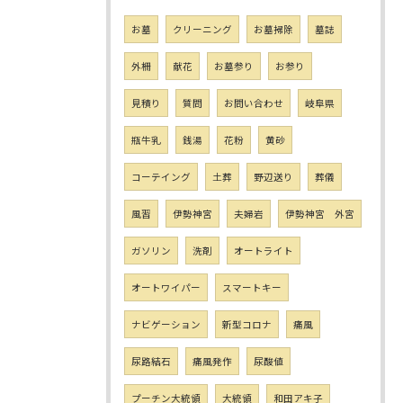
お墓
クリーニング
お墓掃除
墓誌
外柵
献花
お墓参り
お参り
見積り
質問
お問い合わせ
岐阜県
瓶牛乳
銭湯
花粉
黄砂
コーテイング
土葬
野辺送り
葬儀
風習
伊勢神宮
夫婦岩
伊勢神宮 外宮
ガソリン
洗剤
オートライト
オートワイパー
スマートキー
ナビゲーション
新型コロナ
痛風
尿路結石
痛風発作
尿酸値
プーチン大統領
大統領
和田アキ子