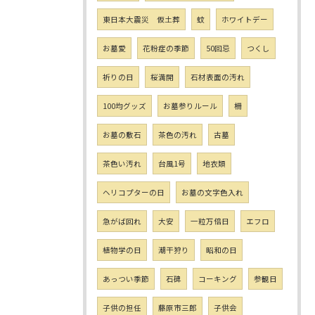
東日本大震災 仮土葬
蚊
ホワイトデー
お墓愛
花粉症の季節
50回忌
つくし
祈りの日
桜満開
石材表面の汚れ
100均グッズ
お墓参りルール
柵
お墓の敷石
茶色の汚れ
古墓
茶色い汚れ
台風1号
地衣類
ヘリコプターの日
お墓の文字色入れ
急がば回れ
大安
一粒万倍日
エフロ
植物学の日
潮干狩り
昭和の日
あっつい季節
石碑
コーキング
参観日
子供の担任
藤原市三郎
子供会