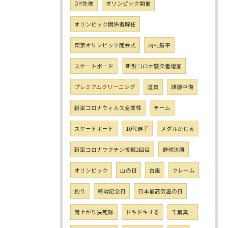
DIY失敗
オリンピック開催
オリンピック関係者解任
東京オリンピック開会式
内村航平
スケートボード
新型コロナ感染者増加
プレミアムクリーニング
道具
誹謗中傷
新型コロナウィルス変異株
チーム
スケートボート
10代選手
メダルかじる
新型コロナワクチン接種2回目
野球決勝
オリンピック
山の日
台風
クレーム
釣り
終戦記念日
日本最高気温の日
雨上がり決死隊
ドキドキする
千葉真一