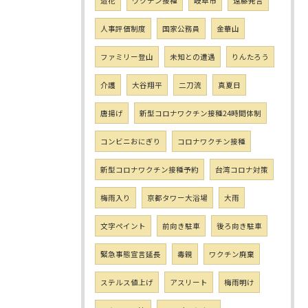
造花
ワクチン接種
岐阜市
遠藤発言
人事評価制度
国家公務員
金華山
ファミリー登山
未知との遭遇
りんたろう
介護
大谷翔平
二刀流
真夏日
唐揚げ
新型コロナワクチン接種24時間体制
コンビニおにぎり
コロナワクチン接種
新型コロナワクチン接種予約
台湾コロナ対策
梅雨入り
京都タワー大浴場
大雨
文字ペイント
前向き駐車
後ろ向き駐車
緊急事態宣言延長
毒親
ワクチン廃棄
ステルス値上げ
アスリート
梅雨明け