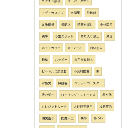
ワクチン原液
ペーパータオル
アデュカヌマブ
空調服
詐欺師
お地蔵様
気配り
晴天を衝け
小林亜星
鉄拳
心霊スポット
立ち入り禁止
減塩
ネットカフェ
立てこもり
白い恋人
銃撃
ハッピー
お花が長持ち
ビートルズ記念日
小児科医院
熊
家族愛
無観客
ジェットコースター
渋沢栄一
ローリング・ストーンズ
君が代
クレジットカード
大谷翔平選手
浅原宣治
閻魔詣り
閻魔大王
携帯
あつい