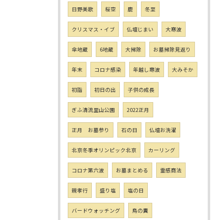
日野美歌
桜空
鹿
冬至
クリスマス・イブ
仏壇じまい
大寒波
傘地蔵
6地蔵
大掃除
お墓掃除見返り
年末
コロナ感染
年越し寒波
大みそか
初詣
初日の出
子供の成長
ぎふ清流里山公園
2022正月
正月 お墓参り
石の日
仏壇お洗濯
北京冬季オリンピック北京
カーリング
コロナ第六波
お墓まとめる
霊感商法
親孝行
盛り塩
塩の日
バードウォッチング
鳥の糞