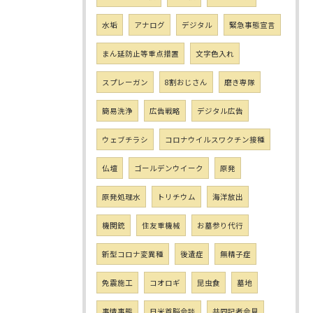
水垢
アナログ
デジタル
緊急事態宣言
まん延防止等重点措置
文字色入れ
スプレーガン
8割おじさん
磨き専隊
簡易洗浄
広告戦略
デジタル広告
ウェブチラシ
コロナウイルスワクチン接種
仏壇
ゴールデンウイーク
原発
原発処理水
トリチウム
海洋放出
機関銃
住友重機械
お墓参り代行
新型コロナ変異種
後遺症
無精子症
免震施工
コオロギ
昆虫食
墓地
事情事態
日米首脳会談
共同記者会見