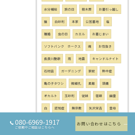
水分補給
旅の日
樹木葬
お墓引っ越し
猫
白砂利
本家
公営墓地
塩
離婚
虫の日
カエル
お墓じまい
ソフトバンク ホークス
魂
お性抜き
長良川艶歌
雨
地震
キャンドルナイト
石材店
ガーデニング
家紋
熱中症
亀の子タワシ
微細孔
素敵
頭痛
オカルト
玉砂利
従妹
宿題
幽霊
白
認知症
無宗教
矢沢栄吉
雲母
080-6969-1917
柄杓
雷
山上碑
おサル
100年
お問い合わせはこちら
ご依頼やご相談はこちらへ
まご
歯ブラシ
死生観
尿酸値 痛風