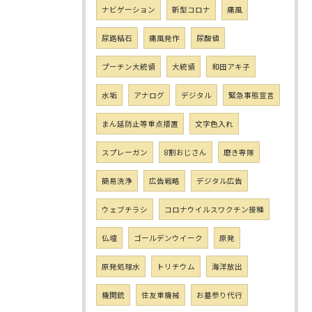
ナビゲーション
新型コロナ
痛風
尿路結石
痛風発作
尿酸値
プーチン大統領
大統領
和田アキ子
水垢
アナログ
デジタル
緊急事態宣言
まん延防止等重点措置
文字色入れ
スプレーガン
8割おじさん
磨き専隊
簡易洗浄
広告戦略
デジタル広告
ウェブチラシ
コロナウイルスワクチン接種
仏壇
ゴールデンウイーク
原発
原発処理水
トリチウム
海洋放出
機関銃
住友重機械
お墓参り代行