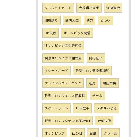
クレジットカード
大谷翔平選手
浅原宣治
閻魔詣り
閻魔大王
携帯
あつい
DIY失敗
オリンピック開催
オリンピック関係者解任
東京オリンピック開会式
内村航平
スケートボード
新型コロナ感染者増加
プレミアムクリーニング
道具
誹謗中傷
新型コロナウィルス変異株
チーム
スケートボート
10代選手
メダルかじる
新型コロナワクチン接種2回目
野球決勝
オリンピック
山の日
台風
クレーム