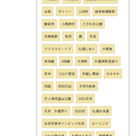
水鉢
ダイソー
110円
岐阜県揖斐郡
観音寺
小西神社
さざれ石公園
日野美歌
桜空
鹿
冬至
クリスマス・イブ
仏壇じまい
大寒波
傘地蔵
6地蔵
大掃除
お墓掃除見返り
年末
コロナ感染
年越し寒波
大みそか
初詣
初日の出
子供の成長
ぎふ清流里山公園
2022正月
正月 お墓参り
石の日
仏壇お洗濯
北京冬季オリンピック北京
カーリング
コロナ第六波
お墓まとめる
霊感商法