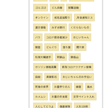
ゴルゴ13
どん兵衛
就職活動
オンライン
戒名追加彫り
,年金通知ミス
適正価格
みずほ銀行
くだらないもの
バラ
コロナ感染者減少
おじいちゃん
銀座
どんぐり
落ち葉
関ケ原
松坂大輔選手
阿蘇山
御岳山
ガソリン価格高騰
新型コロナワクチン接種
自殺
黒御影石
おじいちゃんのお手伝い
死後の世界
お墓参りの人
線香
風水
カメムシ
お墓の冬支度
文字ペイント入れ
人としてどうよ
傷害保険
人生100年