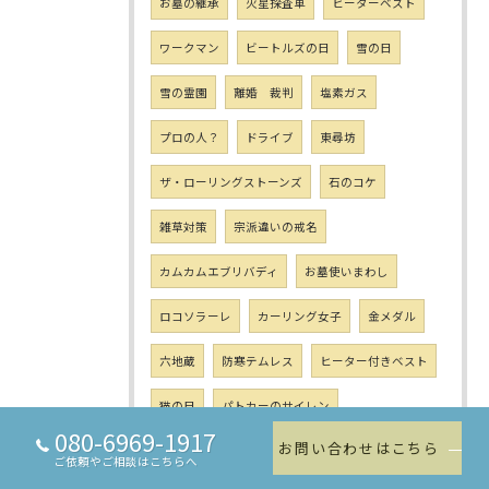
お墓の継承
火星探査車
ヒーターベスト
ワークマン
ビートルズの日
雪の日
雪の霊園
離婚 裁判
塩素ガス
プロの人？
ドライブ
東尋坊
ザ・ローリングストーンズ
石のコケ
雑草対策
宗派違いの戒名
カムカムエブリバディ
お墓使いまわし
ロコソラーレ
カーリング女子
金メダル
六地蔵
防寒テムレス
ヒーター付きベスト
猫の日
パトカーのサイレン
080-6969-1917
お問い合わせはこちら
日ハム臨時コーチ
個人墓
夫婦墓
ご依頼やご相談はこちらへ