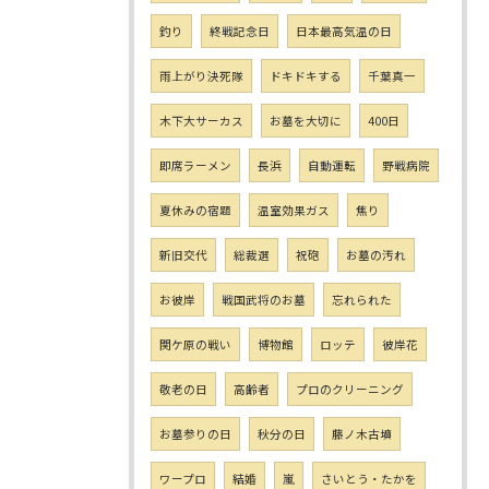
釣り
終戦記念日
日本最高気温の日
雨上がり決死隊
ドキドキする
千葉真一
木下大サーカス
お墓を大切に
400日
即席ラーメン
長浜
自動運転
野戦病院
夏休みの宿題
温室効果ガス
焦り
新旧交代
総裁選
祝砲
お墓の汚れ
お彼岸
戦国武将のお墓
忘れられた
関ケ原の戦い
博物館
ロッテ
彼岸花
敬老の日
高齢者
プロのクリーニング
お墓参りの日
秋分の日
藤ノ木古墳
ワープロ
結婚
嵐
さいとう・たかを