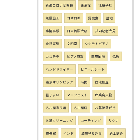
新型コロナ変異種
後遺症
無精子症
免震施工
コオロギ
昆虫食
墓地
事情事態
日米首脳会談
共同記者会見
非常事態
文明堂
タケモトピアノ
カステラ
ピアノ買取
医療崩壊
仏教
ハンドドライヤー
ビニールシート
東京オリンピック
時間
血液検査
墓じまい
マニフェスト
産業廃棄物
名古屋市長選
名古屋店
お墓掃除代行
お墓クリーニング
コーティング
サウナ
市長室
インド
酒類持ち込み
路上飲み