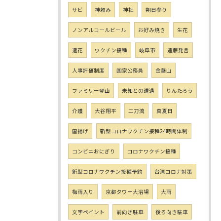
サビ
神頼み
神社
朔日参り
ノンアルコールビール
お好み焼き
生花
造花
ワクチン接種
岐阜市
遠藤発言
人事評価制度
国家公務員
金華山
ファミリー登山
未知との遭遇
りんたろう
介護
大谷翔平
二刀流
真夏日
唐揚げ
新型コロナワクチン接種24時間体制
コンビニおにぎり
コロナワクチン接種
新型コロナワクチン接種予約
台湾コロナ対策
梅雨入り
京都タワー大浴場
大雨
文字ペイント
前向き駐車
後ろ向き駐車