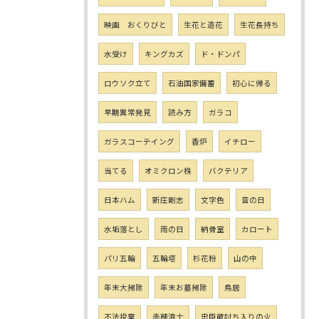
映画 おくりびと
生花と造花
生花長持ち
水受け
キングカズ
ド・ドンパ
ロウソク立て
石油国家備蓄
初心に帰る
早期異常発見
読み方
ガラコ
ガラスコーテイング
香炉
イチロー
当てる
オミクロン株
バクテリア
日本ハム
新庄剛志
文字色
音の日
水垢落とし
雨の日
納骨室
カロート
パリ五輪
五輪塔
杉花粉
山の中
年末大掃除
年末お墓掃除
鳥居
不法投棄
赤穂浪士
忠臣蔵討ち入りの火