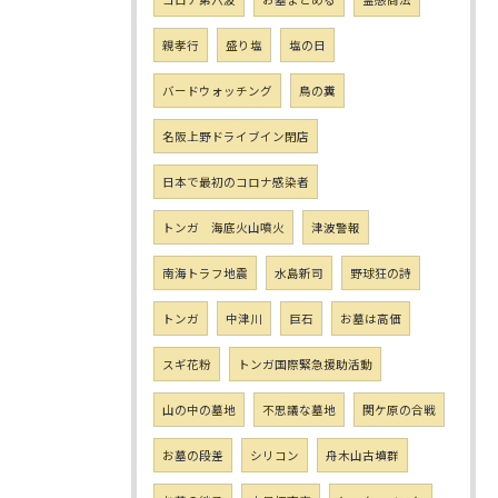
親孝行
盛り塩
塩の日
バードウォッチング
鳥の糞
名阪上野ドライブイン閉店
日本で最初のコロナ感染者
トンガ 海底火山噴火
津波警報
南海トラフ地震
水島新司
野球狂の詩
トンガ
中津川
巨石
お墓は高価
スギ花粉
トンガ国際緊急援助活動
山の中の墓地
不思議な墓地
関ケ原の合戦
お墓の段差
シリコン
舟木山古墳群