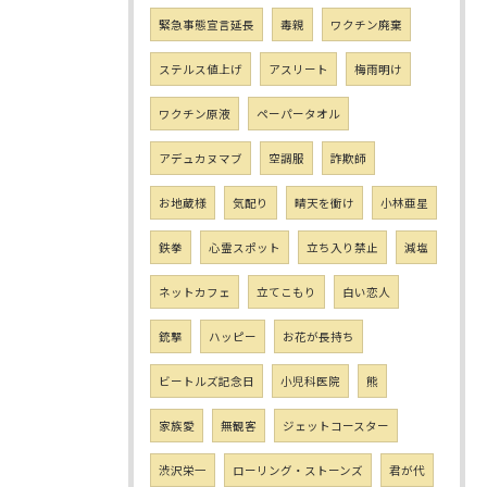
緊急事態宣言延長
毒親
ワクチン廃棄
ステルス値上げ
アスリート
梅雨明け
ワクチン原液
ペーパータオル
アデュカヌマブ
空調服
詐欺師
お地蔵様
気配り
晴天を衝け
小林亜星
鉄拳
心霊スポット
立ち入り禁止
減塩
ネットカフェ
立てこもり
白い恋人
銃撃
ハッピー
お花が長持ち
ビートルズ記念日
小児科医院
熊
家族愛
無観客
ジェットコースター
渋沢栄一
ローリング・ストーンズ
君が代