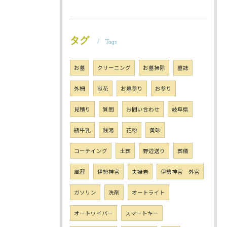
タグ
Tags
お墓
クリーニング
お墓掃除
墓誌
外柵
献花
お墓参り
お参り
見積り
質問
お問い合わせ
岐阜県
瓶牛乳
銭湯
花粉
黄砂
コーテイング
土葬
野辺送り
葬儀
風習
伊勢神宮
夫婦岩
伊勢神宮 外宮
ガソリン
洗剤
オートライト
オートワイパー
スマートキー