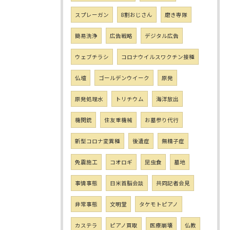
スプレーガン
8割おじさん
磨き専隊
簡易洗浄
広告戦略
デジタル広告
ウェブチラシ
コロナウイルスワクチン接種
仏壇
ゴールデンウイーク
原発
原発処理水
トリチウム
海洋放出
機関銃
住友重機械
お墓参り代行
新型コロナ変異種
後遺症
無精子症
免震施工
コオロギ
昆虫食
墓地
事情事態
日米首脳会談
共同記者会見
非常事態
文明堂
タケモトピアノ
カステラ
ピアノ買取
医療崩壊
仏教