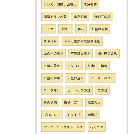
トンガ 海底火山噴火
津波警報
南海トラフ地震
水島新司
野球狂の詩
トンガ
中津川
巨石
お墓は高価
スギ花粉
トンガ国際緊急援助活動
山の中の墓地
不思議な墓地
関ケ原の合戦
お墓の段差
シリコン
舟木山古墳群
お墓の継承
火星探査車
ヒーターベスト
ワークマン
ビートルズの日
雪の日
雪の霊園
離婚 裁判
塩素ガス
プロの人？
ドライブ
東尋坊
ザ・ローリングストーンズ
石のコケ