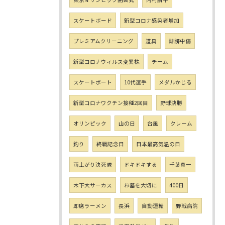
スケートボード
新型コロナ感染者増加
プレミアムクリーニング
道具
誹謗中傷
新型コロナウィルス変異株
チーム
スケートボート
10代選手
メダルかじる
新型コロナワクチン接種2回目
野球決勝
オリンピック
山の日
台風
クレーム
釣り
終戦記念日
日本最高気温の日
雨上がり決死隊
ドキドキする
千葉真一
木下大サーカス
お墓を大切に
400日
即席ラーメン
長浜
自動運転
野戦病院