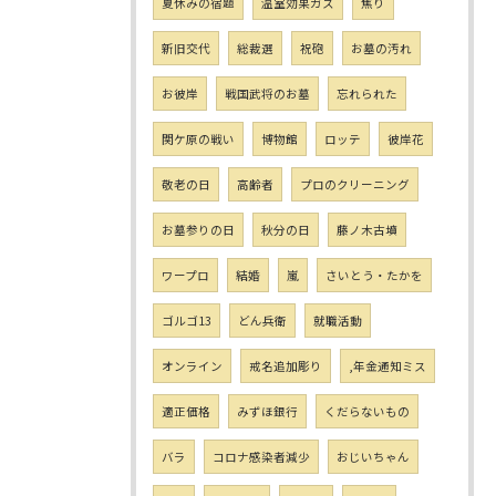
夏休みの宿題
温室効果ガス
焦り
新旧交代
総裁選
祝砲
お墓の汚れ
お彼岸
戦国武将のお墓
忘れられた
関ケ原の戦い
博物館
ロッテ
彼岸花
敬老の日
高齢者
プロのクリーニング
お墓参りの日
秋分の日
藤ノ木古墳
ワープロ
結婚
嵐
さいとう・たかを
ゴルゴ13
どん兵衛
就職活動
オンライン
戒名追加彫り
,年金通知ミス
適正価格
みずほ銀行
くだらないもの
バラ
コロナ感染者減少
おじいちゃん