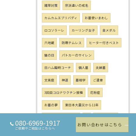
雑草対策
宗派違いの戒名
カムカムエブリバディ
お墓使いまわし
ロコソラーレ
カーリング女子
金メダル
六地蔵
防寒テムレス
ヒーター付きベスト
猫の日
パトカーのサイレン
日ハム臨時コーチ
個人墓
夫婦墓
文楽座
神道
墓相学
ご遺骨
3回目コロナワクチン接種
花粉症
お墓の夢
東日本大震災から11年
東日本大震災 仮土葬
蚊
ホワイトデー
080-6969-1917
お問い合わせはこちら
ご依頼やご相談はこちらへ
お墓愛
花粉症の季節
50回忌
つくし