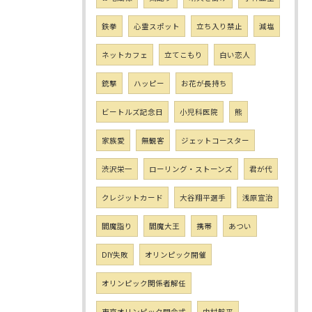
鉄拳
心霊スポット
立ち入り禁止
減塩
ネットカフェ
立てこもり
白い恋人
銃撃
ハッピー
お花が長持ち
ビートルズ記念日
小児科医院
熊
家族愛
無観客
ジェットコースター
渋沢栄一
ローリング・ストーンズ
君が代
クレジットカード
大谷翔平選手
浅原宣治
閻魔詣り
閻魔大王
携帯
あつい
DIY失敗
オリンピック開催
オリンピック関係者解任
東京オリンピック開会式
内村航平