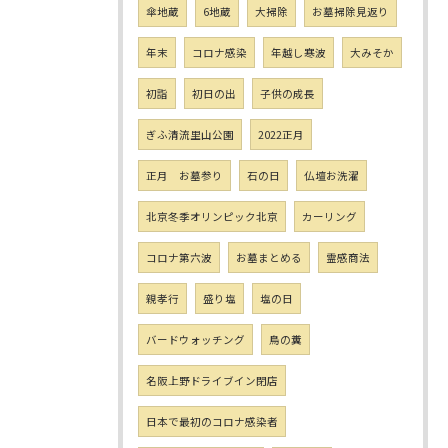
傘地蔵
6地蔵
大掃除
お墓掃除見返り
年末
コロナ感染
年越し寒波
大みそか
初詣
初日の出
子供の成長
ぎふ清流里山公園
2022正月
正月 お墓参り
石の日
仏壇お洗濯
北京冬季オリンピック北京
カーリング
コロナ第六波
お墓まとめる
霊感商法
親孝行
盛り塩
塩の日
バードウォッチング
鳥の糞
名阪上野ドライブイン閉店
日本で最初のコロナ感染者