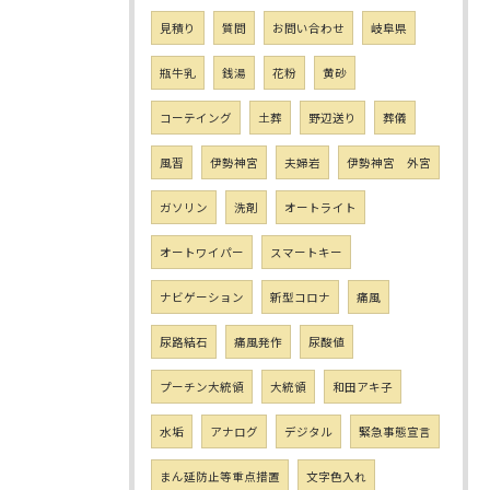
見積り
質問
お問い合わせ
岐阜県
瓶牛乳
銭湯
花粉
黄砂
コーテイング
土葬
野辺送り
葬儀
風習
伊勢神宮
夫婦岩
伊勢神宮 外宮
ガソリン
洗剤
オートライト
オートワイパー
スマートキー
ナビゲーション
新型コロナ
痛風
尿路結石
痛風発作
尿酸値
プーチン大統領
大統領
和田アキ子
水垢
アナログ
デジタル
緊急事態宣言
まん延防止等重点措置
文字色入れ