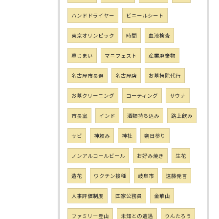
ハンドドライヤー
ビニールシート
東京オリンピック
時間
血液検査
墓じまい
マニフェスト
産業廃棄物
名古屋市長選
名古屋店
お墓掃除代行
お墓クリーニング
コーティング
サウナ
市長室
インド
酒類持ち込み
路上飲み
サビ
神頼み
神社
朔日参り
ノンアルコールビール
お好み焼き
生花
造花
ワクチン接種
岐阜市
遠藤発言
人事評価制度
国家公務員
金華山
ファミリー登山
未知との遭遇
りんたろう