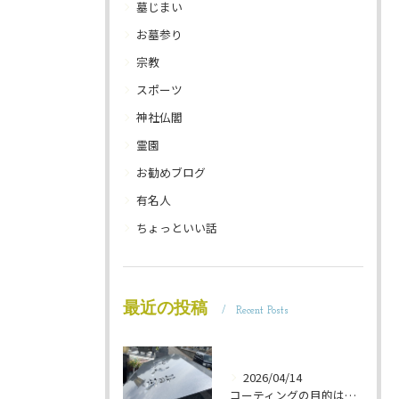
墓じまい
お墓参り
宗教
スポーツ
神社仏閣
霊園
お勧めブログ
有名人
ちょっといい話
最近の投稿
Recent Posts
2026/04/14
コーティングの目的は 墓石を保護することです 岐阜のお墓掃除屋「磨き専隊」です