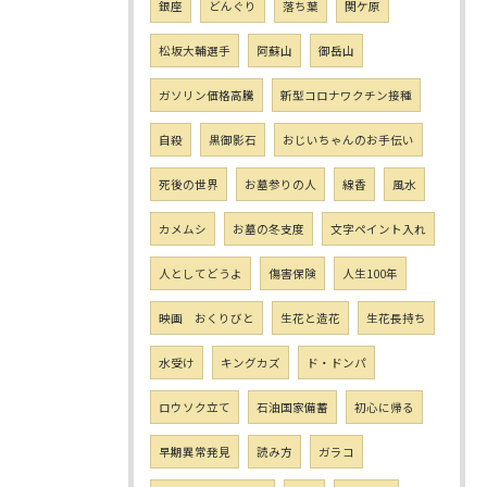
銀座
どんぐり
落ち葉
関ケ原
松坂大輔選手
阿蘇山
御岳山
ガソリン価格高騰
新型コロナワクチン接種
自殺
黒御影石
おじいちゃんのお手伝い
死後の世界
お墓参りの人
線香
風水
カメムシ
お墓の冬支度
文字ペイント入れ
人としてどうよ
傷害保険
人生100年
映画 おくりびと
生花と造花
生花長持ち
水受け
キングカズ
ド・ドンパ
ロウソク立て
石油国家備蓄
初心に帰る
早期異常発見
読み方
ガラコ