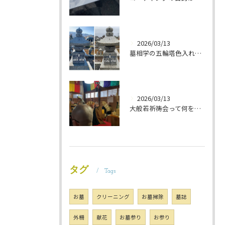
2026/03/13
墓相学の五輪塔色入れ 岐阜のお墓掃除屋「磨き専隊」です
2026/03/13
大般若祈祷会って何をするの？ 岐阜のお墓掃除屋「磨き専隊」です
タグ
Tags
お墓
クリーニング
お墓掃除
墓誌
外柵
献花
お墓参り
お参り