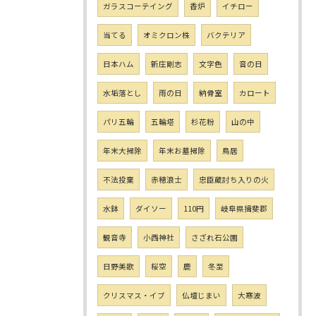
ガラスコーテイング
香炉
イチロー
当てる
オミクロン株
バクテリア
日本ハム
新庄剛志
文字色
音の日
水垢落とし
雨の日
納骨室
カロート
パリ五輪
五輪塔
杉花粉
山の中
年末大掃除
年末お墓掃除
鳥居
不法投棄
赤穂浪士
忠臣蔵討ち入りの火
水鉢
ダイソー
110円
岐阜県揖斐郡
観音寺
小西神社
さざれ石公園
日野美歌
桜空
鹿
冬至
クリスマス・イブ
仏壇じまい
大寒波