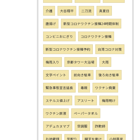
介護
大谷翔平
二刀流
真夏日
唐揚げ
新型コロナワクチン接種24時間体制
コンビニおにぎり
コロナワクチン接種
新型コロナワクチン接種予約
台湾コロナ対策
梅雨入り
京都タワー大浴場
大雨
文字ペイント
前向き駐車
後ろ向き駐車
緊急事態宣言延長
毒親
ワクチン廃棄
ステルス値上げ
アスリート
梅雨明け
ワクチン原液
ペーパータオル
アデュカヌマブ
空調服
詐欺師
お地蔵様
気配り
晴天を衝け
小林亜星