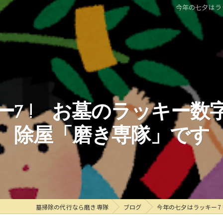
今年の七夕はラ
ー7 ! お墓のラッキー数
除屋「磨き専隊」です
墓掃除の代行なら磨き専隊
ブログ
今年の七夕はラッキー7