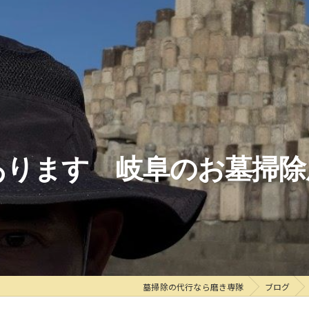
あります 岐阜のお墓掃除
墓掃除の代行なら磨き専隊
ブログ