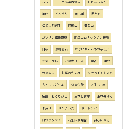
バラ
コロナ感染者減少
おじいちゃん
銀座
どんぐり
落ち葉
関ケ原
松坂大輔選手
阿蘇山
御岳山
ガソリン価格高騰
新型コロナワクチン接種
自殺
黒御影石
おじいちゃんのお手伝い
死後の世界
お墓参りの人
線香
風水
カメムシ
お墓の冬支度
文字ペイント入れ
人としてどうよ
傷害保険
人生100年
映画 おくりびと
生花と造花
生花長持ち
水受け
キングカズ
ド・ドンパ
ロウソク立て
石油国家備蓄
初心に帰る