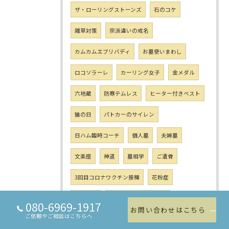
ザ・ローリングストーンズ
石のコケ
雑草対策
宗派違いの戒名
カムカムエブリバディ
お墓使いまわし
ロコソラーレ
カーリング女子
金メダル
六地蔵
防寒テムレス
ヒーター付きベスト
猫の日
パトカーのサイレン
日ハム臨時コーチ
個人墓
夫婦墓
文楽座
神道
墓相学
ご遺骨
3回目コロナワクチン接種
花粉症
お墓の夢
東日本大震災から11年
080-6969-1917
お問い合わせはこちら
ご依頼やご相談はこちらへ
東日本大震災 仮土葬
蚊
ホワイトデー