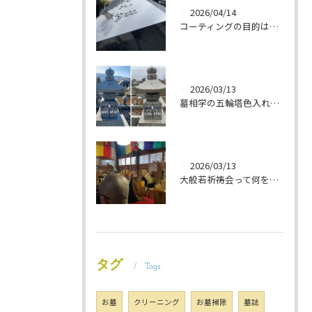
2026/04/14
コーティングの目的は 墓石を保護することです 岐阜のお墓掃除屋「磨き専隊」です
2026/03/13
墓相学の五輪塔色入れ 岐阜のお墓掃除屋「磨き専隊」です
2026/03/13
大般若祈祷会って何をするの？ 岐阜のお墓掃除屋「磨き専隊」です
タグ
Tags
お墓
クリーニング
お墓掃除
墓誌