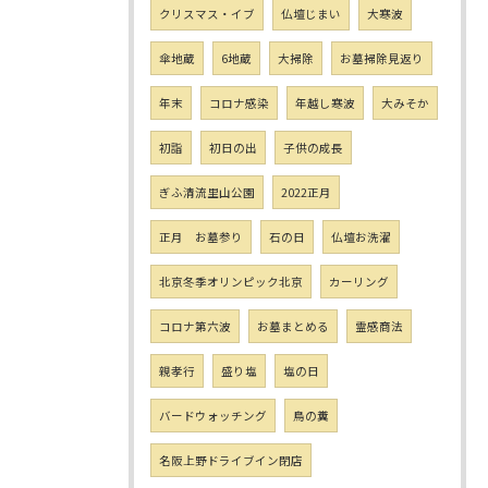
クリスマス・イブ
仏壇じまい
大寒波
傘地蔵
6地蔵
大掃除
お墓掃除見返り
年末
コロナ感染
年越し寒波
大みそか
初詣
初日の出
子供の成長
ぎふ清流里山公園
2022正月
正月 お墓参り
石の日
仏壇お洗濯
北京冬季オリンピック北京
カーリング
コロナ第六波
お墓まとめる
霊感商法
親孝行
盛り塩
塩の日
バードウォッチング
鳥の糞
名阪上野ドライブイン閉店