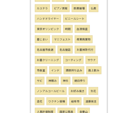
カステラ
ピアノ買取
医療崩壊
仏教
ハンドドライヤー
ビニールシート
東京オリンピック
時間
血液検査
墓じまい
マニフェスト
産業廃棄物
名古屋市長選
名古屋店
お墓掃除代行
お墓クリーニング
コーティング
サウナ
市長室
インド
酒類持ち込み
路上飲み
サビ
神頼み
神社
朔日参り
ノンアルコールビール
お好み焼き
生花
造花
ワクチン接種
岐阜市
遠藤発言
人事評価制度
国家公務員
金華山