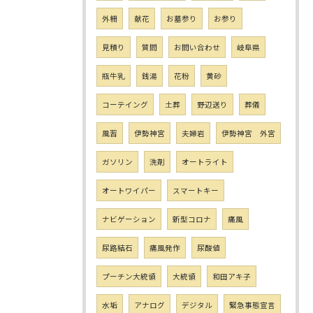
外柵
献花
お墓参り
お参り
見積り
質問
お問い合わせ
岐阜県
瓶牛乳
銭湯
花粉
黄砂
コーテイング
土葬
野辺送り
葬儀
風習
伊勢神宮
夫婦岩
伊勢神宮 外宮
ガソリン
洗剤
オートライト
オートワイパー
スマートキー
ナビゲーション
新型コロナ
痛風
尿路結石
痛風発作
尿酸値
プーチン大統領
大統領
和田アキ子
水垢
アナログ
デジタル
緊急事態宣言