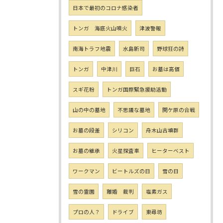
日本で最初のコロナ感染者
トンガ 海底火山噴火
津波警報
南海トラフ地震
水島新司
野球狂の詩
トンガ
中津川
巨石
お墓は高価
スギ花粉
トンガ国際緊急援助活動
山の中の墓地
不思議な墓地
関ケ原の合戦
お墓の段差
シリコン
舟木山古墳群
お墓の継承
火星探査車
ヒーターベスト
ワークマン
ビートルズの日
雪の日
雪の霊園
離婚 裁判
塩素ガス
プロの人？
ドライブ
東尋坊