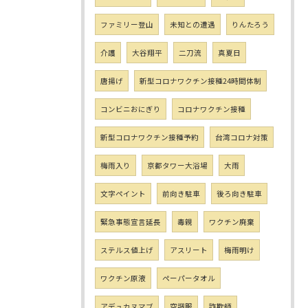
ファミリー登山
未知との遭遇
りんたろう
介護
大谷翔平
二刀流
真夏日
唐揚げ
新型コロナワクチン接種24時間体制
コンビニおにぎり
コロナワクチン接種
新型コロナワクチン接種予約
台湾コロナ対策
梅雨入り
京都タワー大浴場
大雨
文字ペイント
前向き駐車
後ろ向き駐車
緊急事態宣言延長
毒親
ワクチン廃棄
ステルス値上げ
アスリート
梅雨明け
ワクチン原液
ペーパータオル
アデュカヌマブ
空調服
詐欺師