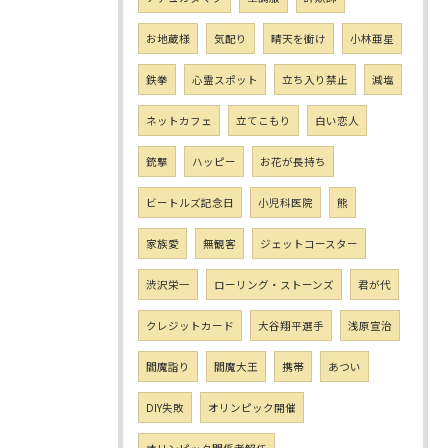
お地蔵様
気配り
晴天を衝け
小林亜星
鉄拳
心霊スポット
立ち入り禁止
減塩
ネットカフェ
立てこもり
白い恋人
銃撃
ハッピー
お花が長持ち
ビートルズ記念日
小児科医院
熊
家族愛
無観客
ジェットコースター
渋沢栄一
ローリング・ストーンズ
君が代
クレジットカード
大谷翔平選手
浅原宣治
閻魔詣り
閻魔大王
携帯
あつい
DIY失敗
オリンピック開催