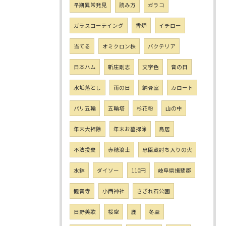
早期異常発見
読み方
ガラコ
ガラスコーテイング
香炉
イチロー
当てる
オミクロン株
バクテリア
日本ハム
新庄剛志
文字色
音の日
水垢落とし
雨の日
納骨室
カロート
パリ五輪
五輪塔
杉花粉
山の中
年末大掃除
年末お墓掃除
鳥居
不法投棄
赤穂浪士
忠臣蔵討ち入りの火
水鉢
ダイソー
110円
岐阜県揖斐郡
観音寺
小西神社
さざれ石公園
日野美歌
桜空
鹿
冬至