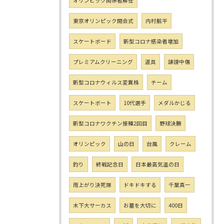
オリンピック関係者解任
東京オリンピック開会式
内村航平
スケートボード
新型コロナ感染者増加
プレミアムクリーニング
道具
誹謗中傷
新型コロナウィルス変異株
チーム
スケートボート
10代選手
メダルかじる
新型コロナワクチン接種2回目
野球決勝
オリンピック
山の日
台風
クレーム
釣り
終戦記念日
日本最高気温の日
雨上がり決死隊
ドキドキする
千葉真一
木下大サーカス
お墓を大切に
400日