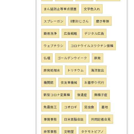
まん延防止等重点措置
文字色入れ
スプレーガン
8割おじさん
磨き専隊
簡易洗浄
広告戦略
デジタル広告
ウェブチラシ
コロナウイルスワクチン接種
仏壇
ゴールデンウイーク
原発
原発処理水
トリチウム
海洋放出
機関銃
住友重機械
お墓参り代行
新型コロナ変異種
後遺症
無精子症
免震施工
コオロギ
昆虫食
墓地
事情事態
日米首脳会談
共同記者会見
非常事態
文明堂
タケモトピアノ