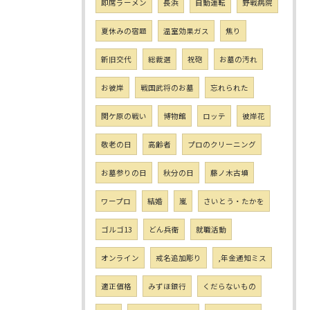
即席ラーメン
長浜
自動運転
野戦病院
夏休みの宿題
温室効果ガス
焦り
新旧交代
総裁選
祝砲
お墓の汚れ
お彼岸
戦国武将のお墓
忘れられた
関ケ原の戦い
博物館
ロッテ
彼岸花
敬老の日
高齢者
プロのクリーニング
お墓参りの日
秋分の日
藤ノ木古墳
ワープロ
結婚
嵐
さいとう・たかを
ゴルゴ13
どん兵衛
就職活動
オンライン
戒名追加彫り
,年金通知ミス
適正価格
みずほ銀行
くだらないもの