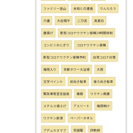
ファミリー登山
未知との遭遇
りんたろう
介護
大谷翔平
二刀流
真夏日
唐揚げ
新型コロナワクチン接種24時間体制
コンビニおにぎり
コロナワクチン接種
新型コロナワクチン接種予約
台湾コロナ対策
梅雨入り
京都タワー大浴場
大雨
文字ペイント
前向き駐車
後ろ向き駐車
緊急事態宣言延長
毒親
ワクチン廃棄
ステルス値上げ
アスリート
梅雨明け
ワクチン原液
ペーパータオル
アデュカヌマブ
空調服
詐欺師