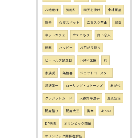
お地蔵様
気配り
晴天を衝け
小林亜星
鉄拳
心霊スポット
立ち入り禁止
減塩
ネットカフェ
立てこもり
白い恋人
銃撃
ハッピー
お花が長持ち
ビートルズ記念日
小児科医院
熊
家族愛
無観客
ジェットコースター
渋沢栄一
ローリング・ストーンズ
君が代
クレジットカード
大谷翔平選手
浅原宣治
閻魔詣り
閻魔大王
携帯
あつい
DIY失敗
オリンピック開催
オリンピック関係者解任