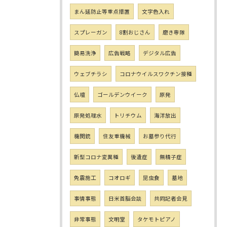
まん延防止等重点措置
文字色入れ
スプレーガン
8割おじさん
磨き専隊
簡易洗浄
広告戦略
デジタル広告
ウェブチラシ
コロナウイルスワクチン接種
仏壇
ゴールデンウイーク
原発
原発処理水
トリチウム
海洋放出
機関銃
住友重機械
お墓参り代行
新型コロナ変異種
後遺症
無精子症
免震施工
コオロギ
昆虫食
墓地
事情事態
日米首脳会談
共同記者会見
非常事態
文明堂
タケモトピアノ