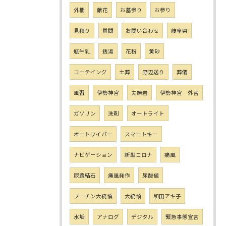
外柵
献花
お墓参り
お参り
見積り
質問
お問い合わせ
岐阜県
瓶牛乳
銭湯
花粉
黄砂
コーテイング
土葬
野辺送り
葬儀
風習
伊勢神宮
夫婦岩
伊勢神宮 外宮
ガソリン
洗剤
オートライト
オートワイパー
スマートキー
ナビゲーション
新型コロナ
痛風
尿路結石
痛風発作
尿酸値
プーチン大統領
大統領
和田アキ子
水垢
アナログ
デジタル
緊急事態宣言