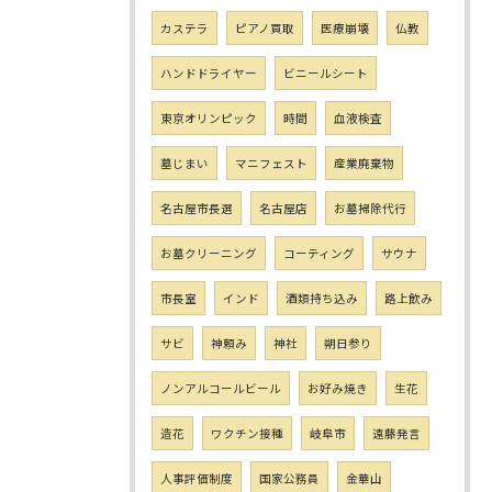
カステラ
ピアノ買取
医療崩壊
仏教
ハンドドライヤー
ビニールシート
東京オリンピック
時間
血液検査
墓じまい
マニフェスト
産業廃棄物
名古屋市長選
名古屋店
お墓掃除代行
お墓クリーニング
コーティング
サウナ
市長室
インド
酒類持ち込み
路上飲み
サビ
神頼み
神社
朔日参り
ノンアルコールビール
お好み焼き
生花
造花
ワクチン接種
岐阜市
遠藤発言
人事評価制度
国家公務員
金華山