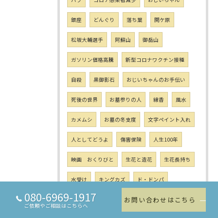
銀座
どんぐり
落ち葉
関ケ原
松坂大輔選手
阿蘇山
御岳山
ガソリン価格高騰
新型コロナワクチン接種
自殺
黒御影石
おじいちゃんのお手伝い
死後の世界
お墓参りの人
線香
風水
カメムシ
お墓の冬支度
文字ペイント入れ
人としてどうよ
傷害保険
人生100年
映画 おくりびと
生花と造花
生花長持ち
水受け
キングカズ
ド・ドンパ
080-6969-1917
お問い合わせはこちら
ロウソク立て
石油国家備蓄
初心に帰る
ご依頼やご相談はこちらへ