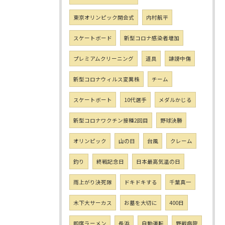
東京オリンピック開会式
内村航平
スケートボード
新型コロナ感染者増加
プレミアムクリーニング
道具
誹謗中傷
新型コロナウィルス変異株
チーム
スケートボート
10代選手
メダルかじる
新型コロナワクチン接種2回目
野球決勝
オリンピック
山の日
台風
クレーム
釣り
終戦記念日
日本最高気温の日
雨上がり決死隊
ドキドキする
千葉真一
木下大サーカス
お墓を大切に
400日
即席ラーメン
長浜
自動運転
野戦病院