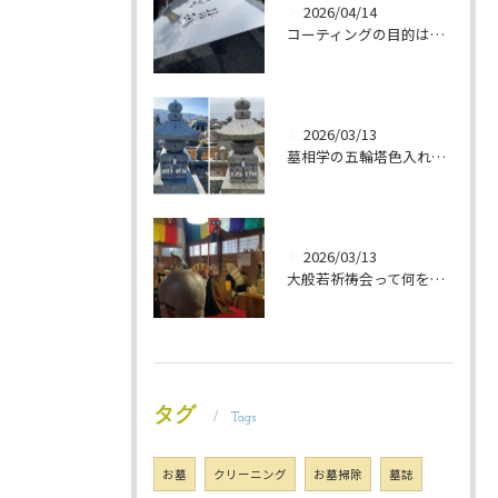
2026/04/14
コーティングの目的は 墓石を保護することです 岐阜のお墓掃除屋「磨き専隊」です
2026/03/13
墓相学の五輪塔色入れ 岐阜のお墓掃除屋「磨き専隊」です
2026/03/13
大般若祈祷会って何をするの？ 岐阜のお墓掃除屋「磨き専隊」です
タグ
Tags
お墓
クリーニング
お墓掃除
墓誌