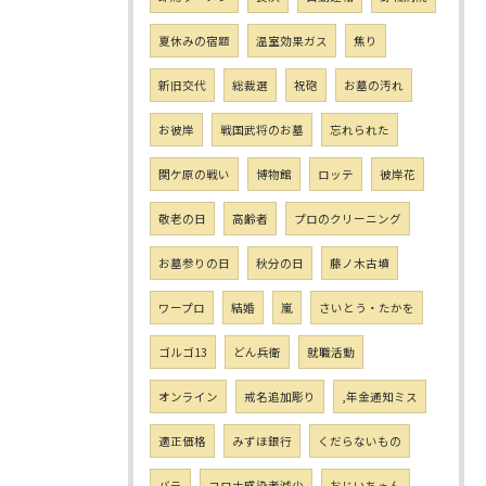
夏休みの宿題
温室効果ガス
焦り
新旧交代
総裁選
祝砲
お墓の汚れ
お彼岸
戦国武将のお墓
忘れられた
関ケ原の戦い
博物館
ロッテ
彼岸花
敬老の日
高齢者
プロのクリーニング
お墓参りの日
秋分の日
藤ノ木古墳
ワープロ
結婚
嵐
さいとう・たかを
ゴルゴ13
どん兵衛
就職活動
オンライン
戒名追加彫り
,年金通知ミス
適正価格
みずほ銀行
くだらないもの
バラ
コロナ感染者減少
おじいちゃん