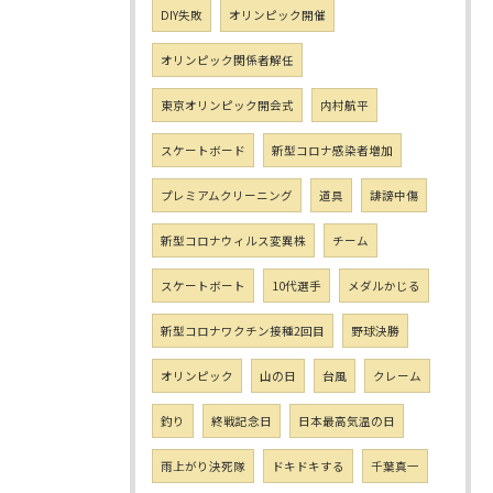
DIY失敗
オリンピック開催
オリンピック関係者解任
東京オリンピック開会式
内村航平
スケートボード
新型コロナ感染者増加
プレミアムクリーニング
道具
誹謗中傷
新型コロナウィルス変異株
チーム
スケートボート
10代選手
メダルかじる
新型コロナワクチン接種2回目
野球決勝
オリンピック
山の日
台風
クレーム
釣り
終戦記念日
日本最高気温の日
雨上がり決死隊
ドキドキする
千葉真一