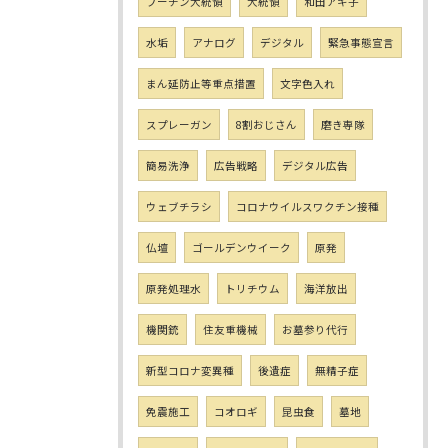
プーチン大統領
大統領
和田アキ子
水垢
アナログ
デジタル
緊急事態宣言
まん延防止等重点措置
文字色入れ
スプレーガン
8割おじさん
磨き専隊
簡易洗浄
広告戦略
デジタル広告
ウェブチラシ
コロナウイルスワクチン接種
仏壇
ゴールデンウイーク
原発
原発処理水
トリチウム
海洋放出
機関銃
住友重機械
お墓参り代行
新型コロナ変異種
後遺症
無精子症
免震施工
コオロギ
昆虫食
墓地