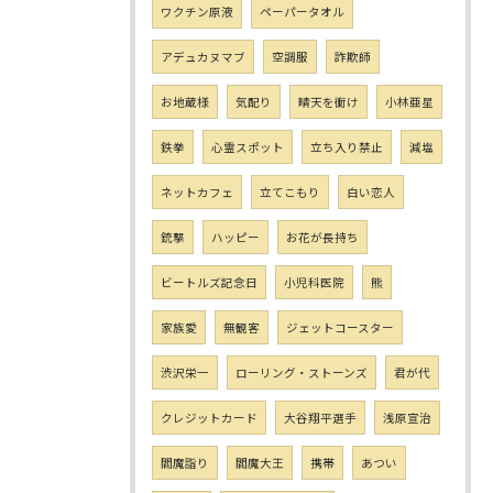
ワクチン原液
ペーパータオル
アデュカヌマブ
空調服
詐欺師
お地蔵様
気配り
晴天を衝け
小林亜星
鉄拳
心霊スポット
立ち入り禁止
減塩
ネットカフェ
立てこもり
白い恋人
銃撃
ハッピー
お花が長持ち
ビートルズ記念日
小児科医院
熊
家族愛
無観客
ジェットコースター
渋沢栄一
ローリング・ストーンズ
君が代
クレジットカード
大谷翔平選手
浅原宣治
閻魔詣り
閻魔大王
携帯
あつい