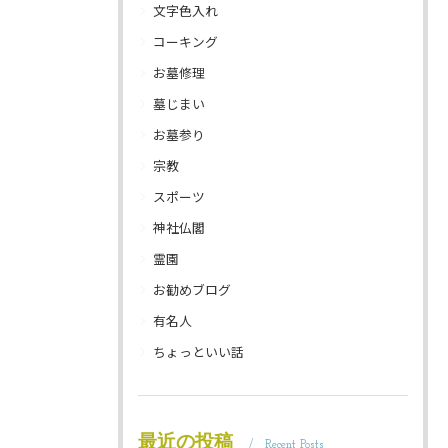
文字色入れ
コーキング
お墓修理
墓じまい
お墓参り
宗教
スポーツ
神社仏閣
霊園
お勧めブログ
有名人
ちょっといい話
最近の投稿
Recent Posts