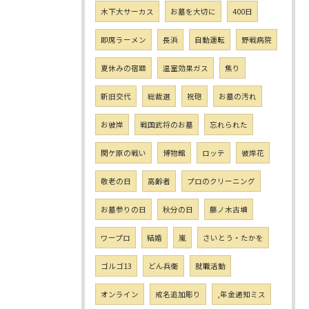
木下大サーカス
お墓を大切に
400日
即席ラーメン
長浜
自動運転
野戦病院
夏休みの宿題
温室効果ガス
焦り
新旧交代
総裁選
祝砲
お墓の汚れ
お彼岸
戦国武将のお墓
忘れられた
関ケ原の戦い
博物館
ロッテ
彼岸花
敬老の日
高齢者
プロのクリーニング
お墓参りの日
秋分の日
藤ノ木古墳
ワープロ
結婚
嵐
さいとう・たかを
ゴルゴ13
どん兵衛
就職活動
オンライン
戒名追加彫り
,年金通知ミス