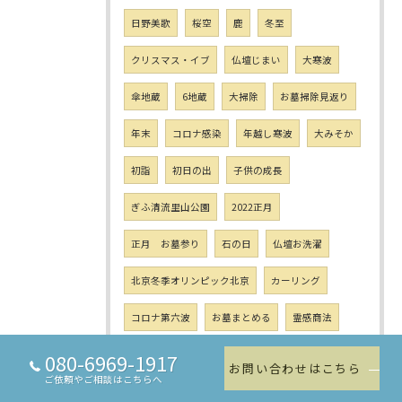
日野美歌
桜空
鹿
冬至
クリスマス・イブ
仏壇じまい
大寒波
傘地蔵
6地蔵
大掃除
お墓掃除見返り
年末
コロナ感染
年越し寒波
大みそか
初詣
初日の出
子供の成長
ぎふ清流里山公園
2022正月
正月 お墓参り
石の日
仏壇お洗濯
北京冬季オリンピック北京
カーリング
コロナ第六波
お墓まとめる
霊感商法
親孝行
盛り塩
塩の日
080-6969-1917
お問い合わせはこちら
ご依頼やご相談はこちらへ
バードウォッチング
鳥の糞