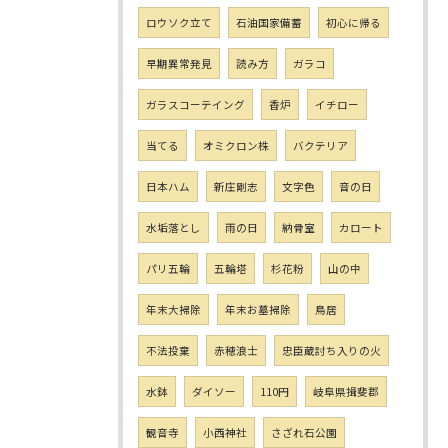
ロウソク立て
石油国家備蓄
初心に帰る
早期異常発見
読み方
ガラコ
ガラスコーテイング
香炉
イチロー
当てる
オミクロン株
バクテリア
日本ハム
新庄剛志
文字色
音の日
水垢落とし
雨の日
納骨室
カロート
パリ五輪
五輪塔
杉花粉
山の中
年末大掃除
年末お墓掃除
鳥居
不法投棄
赤穂浪士
忠臣蔵討ち入りの火
水鉢
ダイソー
110円
岐阜県揖斐郡
観音寺
小西神社
さざれ石公園