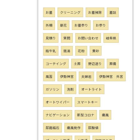
お墓
クリーニング
お墓掃除
墓誌
外柵
献花
お墓参り
お参り
見積り
質問
お問い合わせ
岐阜県
瓶牛乳
銭湯
花粉
黄砂
コーテイング
土葬
野辺送り
葬儀
風習
伊勢神宮
夫婦岩
伊勢神宮 外宮
ガソリン
洗剤
オートライト
オートワイパー
スマートキー
ナビゲーション
新型コロナ
痛風
尿路結石
痛風発作
尿酸値