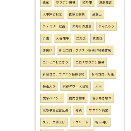
造花
ワクチン接種
岐阜市
遠藤発言
人事評価制度
国家公務員
金華山
ファミリー登山
未知との遭遇
りんたろう
介護
大谷翔平
二刀流
真夏日
唐揚げ
新型コロナワクチン接種24時間体制
コンビニおにぎり
コロナワクチン接種
新型コロナワクチン接種予約
台湾コロナ対策
梅雨入り
京都タワー大浴場
大雨
文字ペイント
前向き駐車
後ろ向き駐車
緊急事態宣言延長
毒親
ワクチン廃棄
ステルス値上げ
アスリート
梅雨明け