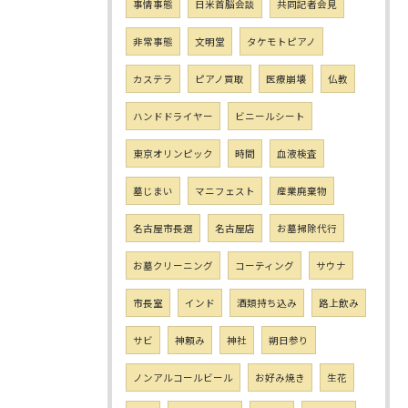
事情事態
日米首脳会談
共同記者会見
非常事態
文明堂
タケモトピアノ
カステラ
ピアノ買取
医療崩壊
仏教
ハンドドライヤー
ビニールシート
東京オリンピック
時間
血液検査
墓じまい
マニフェスト
産業廃棄物
名古屋市長選
名古屋店
お墓掃除代行
お墓クリーニング
コーティング
サウナ
市長室
インド
酒類持ち込み
路上飲み
サビ
神頼み
神社
朔日参り
ノンアルコールビール
お好み焼き
生花