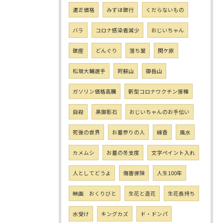
適正価格
みずほ銀行
くだらないもの
バラ
コロナ感染者減少
おじいちゃん
銀座
どんぐり
落ち葉
関ケ原
松坂大輔選手
阿蘇山
御岳山
ガソリン価格高騰
新型コロナワクチン接種
自殺
黒御影石
おじいちゃんのお手伝い
死後の世界
お墓参りの人
線香
風水
カメムシ
お墓の冬支度
文字ペイント入れ
人としてどうよ
傷害保険
人生100年
映画 おくりびと
生花と造花
生花長持ち
水受け
キングカズ
ド・ドンパ