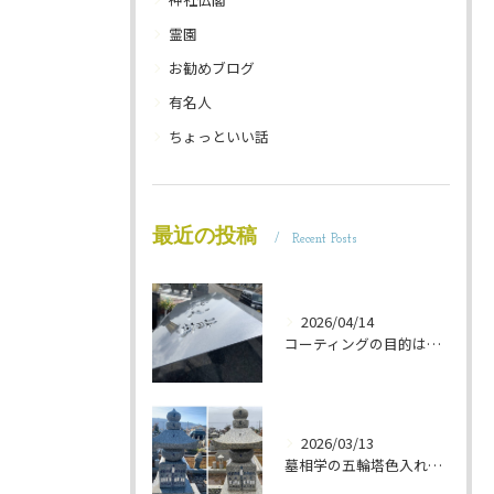
霊園
お勧めブログ
有名人
ちょっといい話
最近の投稿
Recent Posts
2026/04/14
コーティングの目的は 墓石を保護することです 岐阜のお墓掃除屋「磨き専隊」です
2026/03/13
墓相学の五輪塔色入れ 岐阜のお墓掃除屋「磨き専隊」です