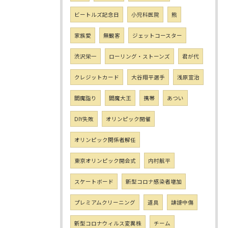
ビートルズ記念日
小児科医院
熊
家族愛
無観客
ジェットコースター
渋沢栄一
ローリング・ストーンズ
君が代
クレジットカード
大谷翔平選手
浅原宣治
閻魔詣り
閻魔大王
携帯
あつい
DIY失敗
オリンピック開催
オリンピック関係者解任
東京オリンピック開会式
内村航平
スケートボード
新型コロナ感染者増加
プレミアムクリーニング
道具
誹謗中傷
新型コロナウィルス変異株
チーム