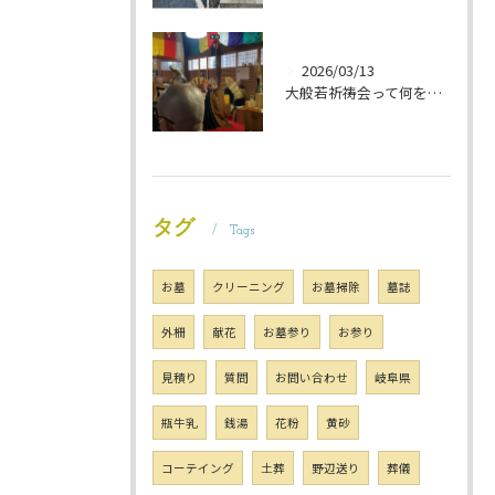
2026/03/13
大般若祈祷会って何をするの？ 岐阜のお墓掃除屋「磨き専隊」です
タグ
Tags
お墓
クリーニング
お墓掃除
墓誌
外柵
献花
お墓参り
お参り
見積り
質問
お問い合わせ
岐阜県
瓶牛乳
銭湯
花粉
黄砂
コーテイング
土葬
野辺送り
葬儀