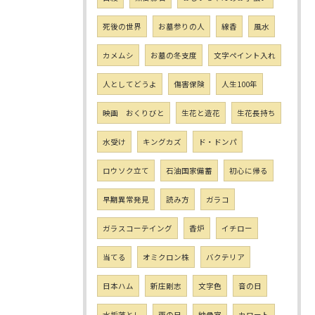
死後の世界
お墓参りの人
線香
風水
カメムシ
お墓の冬支度
文字ペイント入れ
人としてどうよ
傷害保険
人生100年
映画 おくりびと
生花と造花
生花長持ち
水受け
キングカズ
ド・ドンパ
ロウソク立て
石油国家備蓄
初心に帰る
早期異常発見
読み方
ガラコ
ガラスコーテイング
香炉
イチロー
当てる
オミクロン株
バクテリア
日本ハム
新庄剛志
文字色
音の日
水垢落とし
雨の日
納骨室
カロート