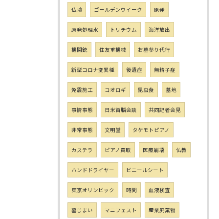
仏壇
ゴールデンウイーク
原発
原発処理水
トリチウム
海洋放出
機関銃
住友重機械
お墓参り代行
新型コロナ変異種
後遺症
無精子症
免震施工
コオロギ
昆虫食
墓地
事情事態
日米首脳会談
共同記者会見
非常事態
文明堂
タケモトピアノ
カステラ
ピアノ買取
医療崩壊
仏教
ハンドドライヤー
ビニールシート
東京オリンピック
時間
血液検査
墓じまい
マニフェスト
産業廃棄物