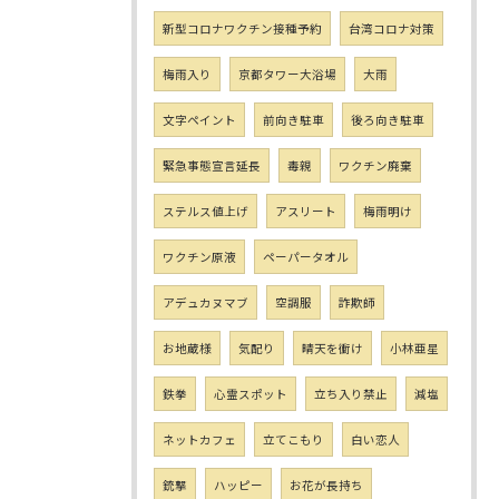
新型コロナワクチン接種予約
台湾コロナ対策
梅雨入り
京都タワー大浴場
大雨
文字ペイント
前向き駐車
後ろ向き駐車
緊急事態宣言延長
毒親
ワクチン廃棄
ステルス値上げ
アスリート
梅雨明け
ワクチン原液
ペーパータオル
アデュカヌマブ
空調服
詐欺師
お地蔵様
気配り
晴天を衝け
小林亜星
鉄拳
心霊スポット
立ち入り禁止
減塩
ネットカフェ
立てこもり
白い恋人
銃撃
ハッピー
お花が長持ち