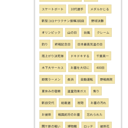
スケートボート
10代選手
メダルかじる
新型コロナワクチン接種2回目
野球決勝
オリンピック
山の日
台風
クレーム
釣り
終戦記念日
日本最高気温の日
雨上がり決死隊
ドキドキする
千葉真一
木下大サーカス
お墓を大切に
400日
即席ラーメン
長浜
自動運転
野戦病院
夏休みの宿題
温室効果ガス
焦り
新旧交代
総裁選
祝砲
お墓の汚れ
お彼岸
戦国武将のお墓
忘れられた
関ケ原の戦い
博物館
ロッテ
彼岸花