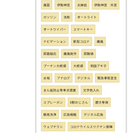
風習
伊勢神宮
夫婦岩
伊勢神宮 外宮
ガソリン
洗剤
オートライト
オートワイパー
スマートキー
ナビゲーション
新型コロナ
痛風
尿路結石
痛風発作
尿酸値
プーチン大統領
大統領
和田アキ子
水垢
アナログ
デジタル
緊急事態宣言
まん延防止等重点措置
文字色入れ
スプレーガン
8割おじさん
磨き専隊
簡易洗浄
広告戦略
デジタル広告
ウェブチラシ
コロナウイルスワクチン接種