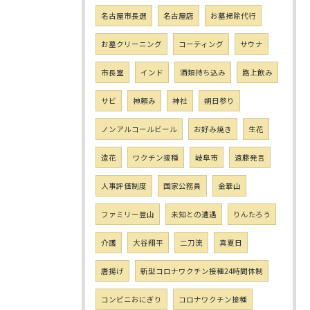
名古屋市長選
名古屋店
お墓掃除代行
お墓クリーニング
コーティング
サウナ
市長室
インド
酒類持ち込み
路上飲み
サビ
神頼み
神社
朔日参り
ノンアルコールビール
お好み焼き
生花
造花
ワクチン接種
岐阜市
遠藤発言
人事評価制度
国家公務員
金華山
ファミリー登山
未知との遭遇
りんたろう
介護
大谷翔平
二刀流
真夏日
唐揚げ
新型コロナワクチン接種24時間体制
コンビニおにぎり
コロナワクチン接種