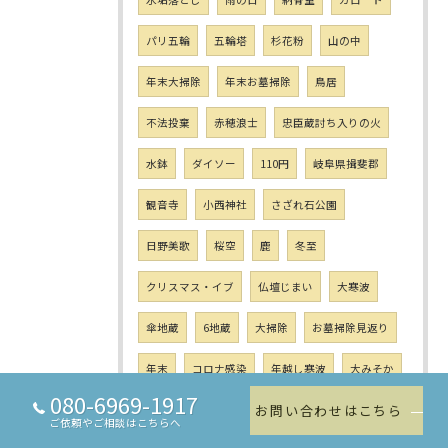
パリ五輪
五輪塔
杉花粉
山の中
年末大掃除
年末お墓掃除
鳥居
不法投棄
赤穂浪士
忠臣蔵討ち入りの火
水鉢
ダイソー
110円
岐阜県揖斐郡
観音寺
小西神社
さざれ石公園
日野美歌
桜空
鹿
冬至
クリスマス・イブ
仏壇じまい
大寒波
傘地蔵
6地蔵
大掃除
お墓掃除見返り
年末
コロナ感染
年越し寒波
大みそか
080-6969-1917
お問い合わせはこちら
初詣
初日の出
子供の成長
ご依頼やご相談はこちらへ