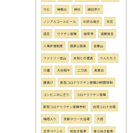
サビ
神頼み
神社
朔日参り
ノンアルコールビール
お好み焼き
生花
造花
ワクチン接種
岐阜市
遠藤発言
人事評価制度
国家公務員
金華山
ファミリー登山
未知との遭遇
りんたろう
介護
大谷翔平
二刀流
真夏日
唐揚げ
新型コロナワクチン接種24時間体制
コンビニおにぎり
コロナワクチン接種
新型コロナワクチン接種予約
台湾コロナ対策
梅雨入り
京都タワー大浴場
大雨
文字ペイント
前向き駐車
後ろ向き駐車