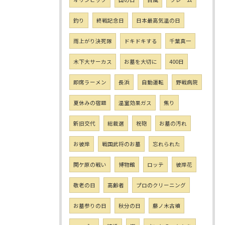
釣り
終戦記念日
日本最高気温の日
雨上がり決死隊
ドキドキする
千葉真一
木下大サーカス
お墓を大切に
400日
即席ラーメン
長浜
自動運転
野戦病院
夏休みの宿題
温室効果ガス
焦り
新旧交代
総裁選
祝砲
お墓の汚れ
お彼岸
戦国武将のお墓
忘れられた
関ケ原の戦い
博物館
ロッテ
彼岸花
敬老の日
高齢者
プロのクリーニング
お墓参りの日
秋分の日
藤ノ木古墳