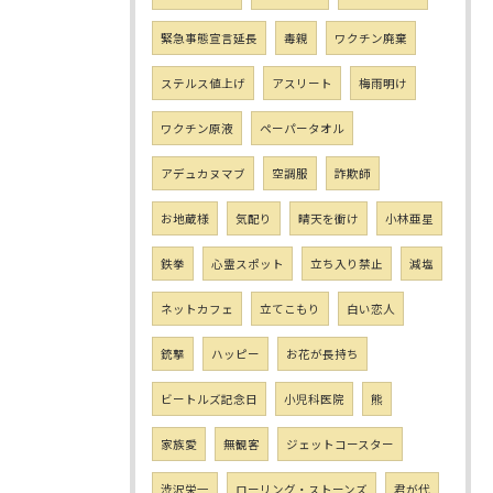
緊急事態宣言延長
毒親
ワクチン廃棄
ステルス値上げ
アスリート
梅雨明け
ワクチン原液
ペーパータオル
アデュカヌマブ
空調服
詐欺師
お地蔵様
気配り
晴天を衝け
小林亜星
鉄拳
心霊スポット
立ち入り禁止
減塩
ネットカフェ
立てこもり
白い恋人
銃撃
ハッピー
お花が長持ち
ビートルズ記念日
小児科医院
熊
家族愛
無観客
ジェットコースター
渋沢栄一
ローリング・ストーンズ
君が代