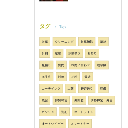
タグ
Tags
お墓
クリーニング
お墓掃除
墓誌
外柵
献花
お墓参り
お参り
見積り
質問
お問い合わせ
岐阜県
瓶牛乳
銭湯
花粉
黄砂
コーテイング
土葬
野辺送り
葬儀
風習
伊勢神宮
夫婦岩
伊勢神宮 外宮
ガソリン
洗剤
オートライト
オートワイパー
スマートキー