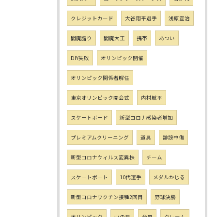
クレジットカード
大谷翔平選手
浅原宣治
閻魔詣り
閻魔大王
携帯
あつい
DIY失敗
オリンピック開催
オリンピック関係者解任
東京オリンピック開会式
内村航平
スケートボード
新型コロナ感染者増加
プレミアムクリーニング
道具
誹謗中傷
新型コロナウィルス変異株
チーム
スケートボート
10代選手
メダルかじる
新型コロナワクチン接種2回目
野球決勝
オリンピック
山の日
台風
クレーム