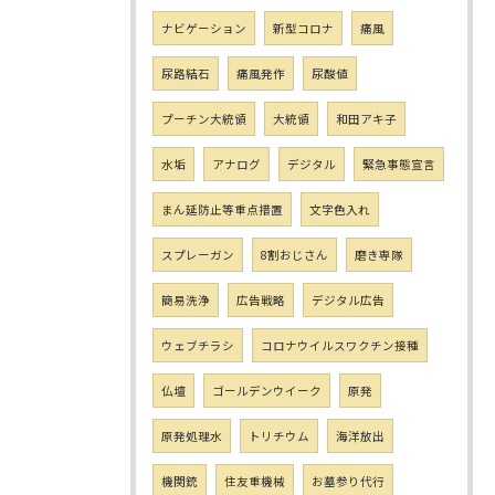
ナビゲーション
新型コロナ
痛風
尿路結石
痛風発作
尿酸値
プーチン大統領
大統領
和田アキ子
水垢
アナログ
デジタル
緊急事態宣言
まん延防止等重点措置
文字色入れ
スプレーガン
8割おじさん
磨き専隊
簡易洗浄
広告戦略
デジタル広告
ウェブチラシ
コロナウイルスワクチン接種
仏壇
ゴールデンウイーク
原発
原発処理水
トリチウム
海洋放出
機関銃
住友重機械
お墓参り代行