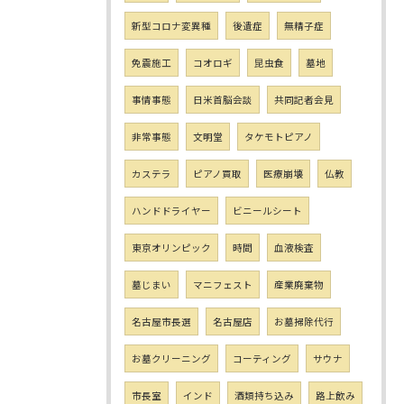
新型コロナ変異種
後遺症
無精子症
免震施工
コオロギ
昆虫食
墓地
事情事態
日米首脳会談
共同記者会見
非常事態
文明堂
タケモトピアノ
カステラ
ピアノ買取
医療崩壊
仏教
ハンドドライヤー
ビニールシート
東京オリンピック
時間
血液検査
墓じまい
マニフェスト
産業廃棄物
名古屋市長選
名古屋店
お墓掃除代行
お墓クリーニング
コーティング
サウナ
市長室
インド
酒類持ち込み
路上飲み