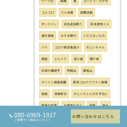
ワープロ
結婚
嵐
さいとう・たかを
ゴルゴ13
どん兵衛
就職活動
オンライン
戒名追加彫り
,年金通知ミス
適正価格
みずほ銀行
くだらないもの
バラ
コロナ感染者減少
おじいちゃん
銀座
どんぐり
落ち葉
関ケ原
松坂大輔選手
阿蘇山
御岳山
ガソリン価格高騰
新型コロナワクチン接種
自殺
黒御影石
おじいちゃんのお手伝い
死後の世界
お墓参りの人
線香
風水
080-6969-1917
お問い合わせはこちら
カメムシ
お墓の冬支度
文字ペイント入れ
ご依頼やご相談はこちらへ