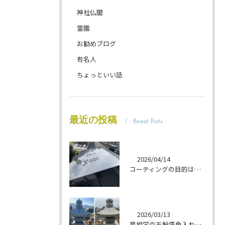
神社仏閣
霊園
お勧めブログ
有名人
ちょっといい話
最近の投稿
Recent Posts
2026/04/14
コーティングの目的は 墓石を保護することです 岐阜のお墓掃除屋「磨き専隊」です
2026/03/13
墓相学の五輪塔色入れ 岐阜のお墓掃除屋「磨き専隊」です