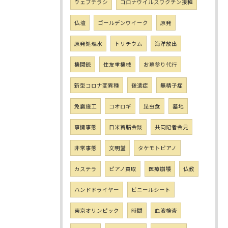
ウェブチラシ
コロナウイルスワクチン接種
仏壇
ゴールデンウイーク
原発
原発処理水
トリチウム
海洋放出
機関銃
住友重機械
お墓参り代行
新型コロナ変異種
後遺症
無精子症
免震施工
コオロギ
昆虫食
墓地
事情事態
日米首脳会談
共同記者会見
非常事態
文明堂
タケモトピアノ
カステラ
ピアノ買取
医療崩壊
仏教
ハンドドライヤー
ビニールシート
東京オリンピック
時間
血液検査