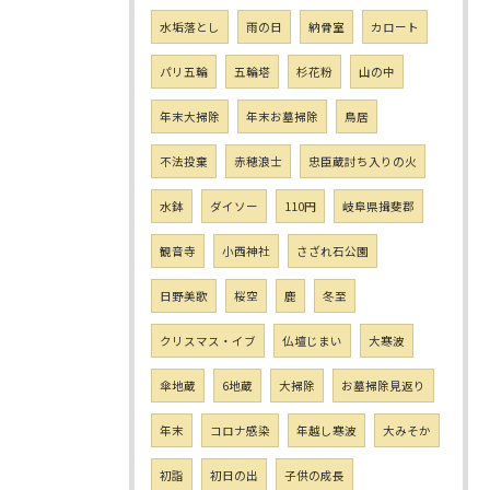
水垢落とし
雨の日
納骨室
カロート
パリ五輪
五輪塔
杉花粉
山の中
年末大掃除
年末お墓掃除
鳥居
不法投棄
赤穂浪士
忠臣蔵討ち入りの火
水鉢
ダイソー
110円
岐阜県揖斐郡
観音寺
小西神社
さざれ石公園
日野美歌
桜空
鹿
冬至
クリスマス・イブ
仏壇じまい
大寒波
傘地蔵
6地蔵
大掃除
お墓掃除見返り
年末
コロナ感染
年越し寒波
大みそか
初詣
初日の出
子供の成長