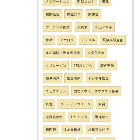
ナビゲーション
新型コロナ
痛風
尿路結石
痛風発作
尿酸値
プーチン大統領
大統領
和田アキ子
水垢
アナログ
デジタル
緊急事態宣言
まん延防止等重点措置
文字色入れ
スプレーガン
8割おじさん
磨き専隊
簡易洗浄
広告戦略
デジタル広告
ウェブチラシ
コロナウイルスワクチン接種
仏壇
ゴールデンウイーク
原発
原発処理水
トリチウム
海洋放出
機関銃
住友重機械
お墓参り代行