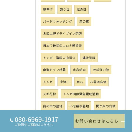
親孝行
盛り塩
塩の日
バードウォッチング
鳥の糞
名阪上野ドライブイン閉店
日本で最初のコロナ感染者
トンガ 海底火山噴火
津波警報
南海トラフ地震
水島新司
野球狂の詩
トンガ
中津川
巨石
お墓は高価
スギ花粉
トンガ国際緊急援助活動
山の中の墓地
不思議な墓地
関ケ原の合戦
080-6969-1917
お墓の段差
シリコン
舟木山古墳群
お問い合わせはこちら
ご依頼やご相談はこちらへ
お墓の継承
火星探査車
ヒーターベスト