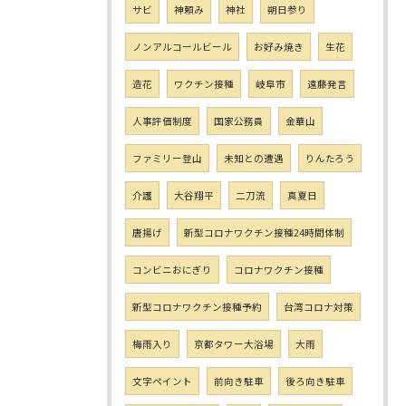
サビ
神頼み
神社
朔日参り
ノンアルコールビール
お好み焼き
生花
造花
ワクチン接種
岐阜市
遠藤発言
人事評価制度
国家公務員
金華山
ファミリー登山
未知との遭遇
りんたろう
介護
大谷翔平
二刀流
真夏日
唐揚げ
新型コロナワクチン接種24時間体制
コンビニおにぎり
コロナワクチン接種
新型コロナワクチン接種予約
台湾コロナ対策
梅雨入り
京都タワー大浴場
大雨
文字ペイント
前向き駐車
後ろ向き駐車