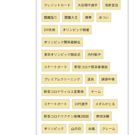
クレジットカード
大谷翔平選手
浅原宣治
閻魔詣り
閻魔大王
携帯
あつい
DIY失敗
オリンピック開催
オリンピック関係者解任
東京オリンピック開会式
内村航平
スケートボード
新型コロナ感染者増加
プレミアムクリーニング
道具
誹謗中傷
新型コロナウィルス変異株
チーム
スケートボート
10代選手
メダルかじる
新型コロナワクチン接種2回目
野球決勝
オリンピック
山の日
台風
クレーム