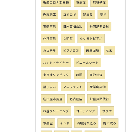
新型コロナ変異種
後遺症
無精子症
免震施工
コオロギ
昆虫食
墓地
事情事態
日米首脳会談
共同記者会見
非常事態
文明堂
タケモトピアノ
カステラ
ピアノ買取
医療崩壊
仏教
ハンドドライヤー
ビニールシート
東京オリンピック
時間
血液検査
墓じまい
マニフェスト
産業廃棄物
名古屋市長選
名古屋店
お墓掃除代行
お墓クリーニング
コーティング
サウナ
市長室
インド
酒類持ち込み
路上飲み