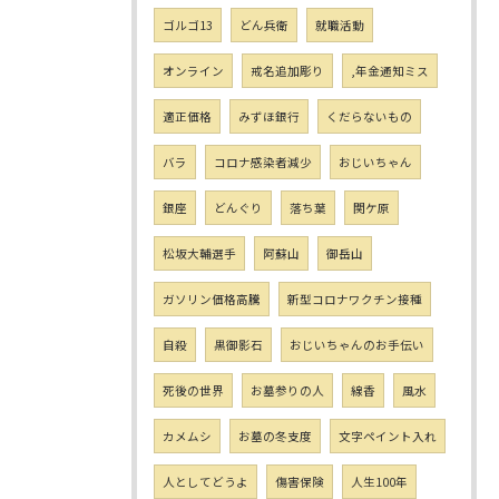
ゴルゴ13
どん兵衛
就職活動
オンライン
戒名追加彫り
,年金通知ミス
適正価格
みずほ銀行
くだらないもの
バラ
コロナ感染者減少
おじいちゃん
銀座
どんぐり
落ち葉
関ケ原
松坂大輔選手
阿蘇山
御岳山
ガソリン価格高騰
新型コロナワクチン接種
自殺
黒御影石
おじいちゃんのお手伝い
死後の世界
お墓参りの人
線香
風水
カメムシ
お墓の冬支度
文字ペイント入れ
人としてどうよ
傷害保険
人生100年