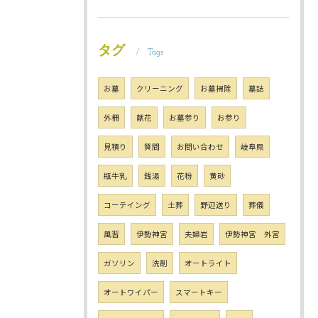
タグ
Tags
お墓
クリーニング
お墓掃除
墓誌
外柵
献花
お墓参り
お参り
見積り
質問
お問い合わせ
岐阜県
瓶牛乳
銭湯
花粉
黄砂
コーテイング
土葬
野辺送り
葬儀
風習
伊勢神宮
夫婦岩
伊勢神宮 外宮
ガソリン
洗剤
オートライト
オートワイパー
スマートキー