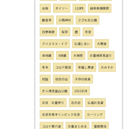
水鉢
ダイソー
110円
岐阜県揖斐郡
観音寺
小西神社
さざれ石公園
日野美歌
桜空
鹿
冬至
クリスマス・イブ
仏壇じまい
大寒波
傘地蔵
6地蔵
大掃除
お墓掃除見返り
年末
コロナ感染
年越し寒波
大みそか
初詣
初日の出
子供の成長
ぎふ清流里山公園
2022正月
正月 お墓参り
石の日
仏壇お洗濯
北京冬季オリンピック北京
カーリング
コロナ第六波
お墓まとめる
霊感商法