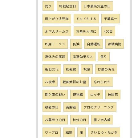
釣り
終戦記念日
日本最高気温の日
雨上がり決死隊
ドキドキする
千葉真一
木下大サーカス
お墓を大切に
400日
即席ラーメン
長浜
自動運転
野戦病院
夏休みの宿題
温室効果ガス
焦り
新旧交代
総裁選
祝砲
お墓の汚れ
お彼岸
戦国武将のお墓
忘れられた
関ケ原の戦い
博物館
ロッテ
彼岸花
敬老の日
高齢者
プロのクリーニング
お墓参りの日
秋分の日
藤ノ木古墳
ワープロ
結婚
嵐
さいとう・たかを