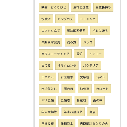
映画 おくりびと
生花と造花
生花長持ち
水受け
キングカズ
ド・ドンパ
ロウソク立て
石油国家備蓄
初心に帰る
早期異常発見
読み方
ガラコ
ガラスコーテイング
香炉
イチロー
当てる
オミクロン株
バクテリア
日本ハム
新庄剛志
文字色
音の日
水垢落とし
雨の日
納骨室
カロート
パリ五輪
五輪塔
杉花粉
山の中
年末大掃除
年末お墓掃除
鳥居
不法投棄
赤穂浪士
忠臣蔵討ち入りの火