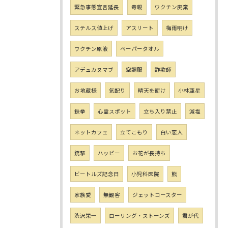
緊急事態宣言延長
毒親
ワクチン廃棄
ステルス値上げ
アスリート
梅雨明け
ワクチン原液
ペーパータオル
アデュカヌマブ
空調服
詐欺師
お地蔵様
気配り
晴天を衝け
小林亜星
鉄拳
心霊スポット
立ち入り禁止
減塩
ネットカフェ
立てこもり
白い恋人
銃撃
ハッピー
お花が長持ち
ビートルズ記念日
小児科医院
熊
家族愛
無観客
ジェットコースター
渋沢栄一
ローリング・ストーンズ
君が代