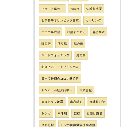
正月 お墓参り
石の日
仏壇お洗濯
北京冬季オリンピック北京
カーリング
コロナ第六波
お墓まとめる
霊感商法
親孝行
盛り塩
塩の日
バードウォッチング
鳥の糞
名阪上野ドライブイン閉店
日本で最初のコロナ感染者
トンガ 海底火山噴火
津波警報
南海トラフ地震
水島新司
野球狂の詩
トンガ
中津川
巨石
お墓は高価
スギ花粉
トンガ国際緊急援助活動