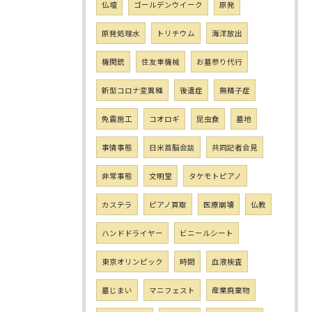
仏壇
ゴールデンウイーク
原発
原発処理水
トリチウム
海洋放出
機関銃
住友重機械
お墓参り代行
新型コロナ変異種
後遺症
無精子症
免震施工
コオロギ
昆虫食
墓地
事情事態
日米首脳会談
共同記者会見
非常事態
文明堂
タケモトピアノ
カステラ
ピアノ買取
医療崩壊
仏教
ハンドドライヤー
ビニールシート
東京オリンピック
時間
血液検査
墓じまい
マニフェスト
産業廃棄物