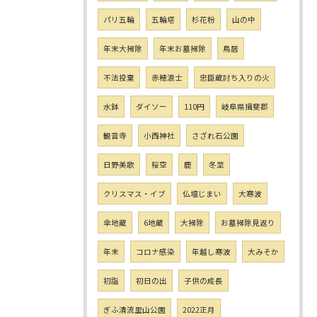
パリ五輪
五輪塔
杉花粉
山の中
年末大掃除
年末お墓掃除
鳥居
不法投棄
赤穂浪士
忠臣蔵討ち入りの火
水鉢
ダイソー
110円
岐阜県揖斐郡
観音寺
小西神社
さざれ石公園
日野美歌
桜空
鹿
冬至
クリスマス・イブ
仏壇じまい
大寒波
傘地蔵
6地蔵
大掃除
お墓掃除見返り
年末
コロナ感染
年越し寒波
大みそか
初詣
初日の出
子供の成長
ぎふ清流里山公園
2022正月