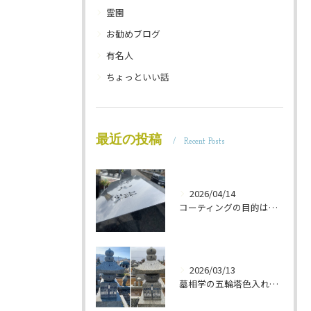
霊園
お勧めブログ
有名人
ちょっといい話
最近の投稿
Recent Posts
2026/04/14
コーティングの目的は 墓石を保護することです 岐阜のお墓掃除屋「磨き専隊」です
2026/03/13
墓相学の五輪塔色入れ 岐阜のお墓掃除屋「磨き専隊」です