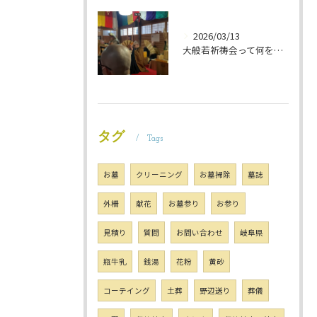
2026/03/13
大般若祈祷会って何をするの？ 岐阜のお墓掃除屋「磨き専隊」です
タグ
Tags
お墓
クリーニング
お墓掃除
墓誌
外柵
献花
お墓参り
お参り
見積り
質問
お問い合わせ
岐阜県
瓶牛乳
銭湯
花粉
黄砂
コーテイング
土葬
野辺送り
葬儀