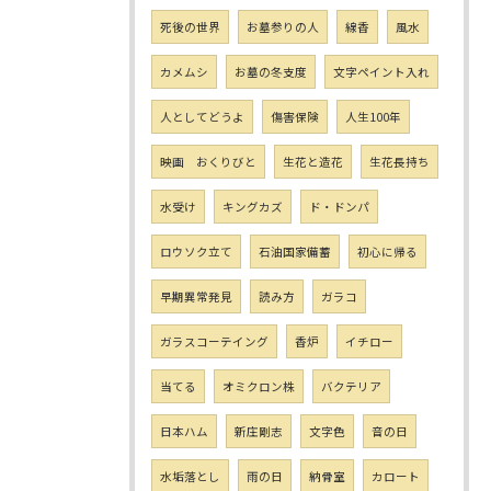
死後の世界
お墓参りの人
線香
風水
カメムシ
お墓の冬支度
文字ペイント入れ
人としてどうよ
傷害保険
人生100年
映画 おくりびと
生花と造花
生花長持ち
水受け
キングカズ
ド・ドンパ
ロウソク立て
石油国家備蓄
初心に帰る
早期異常発見
読み方
ガラコ
ガラスコーテイング
香炉
イチロー
当てる
オミクロン株
バクテリア
日本ハム
新庄剛志
文字色
音の日
水垢落とし
雨の日
納骨室
カロート