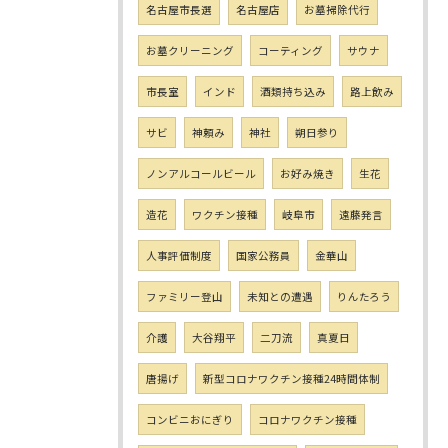
名古屋市長選
名古屋店
お墓掃除代行
お墓クリーニング
コーティング
サウナ
市長室
インド
酒類持ち込み
路上飲み
サビ
神頼み
神社
朔日参り
ノンアルコールビール
お好み焼き
生花
造花
ワクチン接種
岐阜市
遠藤発言
人事評価制度
国家公務員
金華山
ファミリー登山
未知との遭遇
りんたろう
介護
大谷翔平
二刀流
真夏日
唐揚げ
新型コロナワクチン接種24時間体制
コンビニおにぎり
コロナワクチン接種