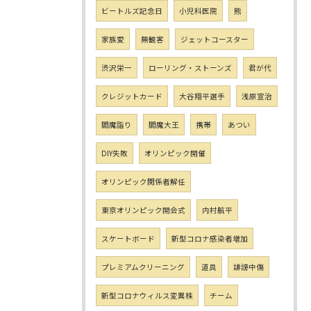
ビートルズ記念日
小児科医院
熊
家族愛
無観客
ジェットコースター
渋沢栄一
ローリング・ストーンズ
君が代
クレジットカード
大谷翔平選手
浅原宣治
閻魔詣り
閻魔大王
携帯
あつい
DIY失敗
オリンピック開催
オリンピック関係者解任
東京オリンピック開会式
内村航平
スケートボード
新型コロナ感染者増加
プレミアムクリーニング
道具
誹謗中傷
新型コロナウィルス変異株
チーム