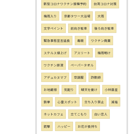
新型コロナワクチン接種予約
台湾コロナ対策
梅雨入り
京都タワー大浴場
大雨
文字ペイント
前向き駐車
後ろ向き駐車
緊急事態宣言延長
毒親
ワクチン廃棄
ステルス値上げ
アスリート
梅雨明け
ワクチン原液
ペーパータオル
アデュカヌマブ
空調服
詐欺師
お地蔵様
気配り
晴天を衝け
小林亜星
鉄拳
心霊スポット
立ち入り禁止
減塩
ネットカフェ
立てこもり
白い恋人
銃撃
ハッピー
お花が長持ち