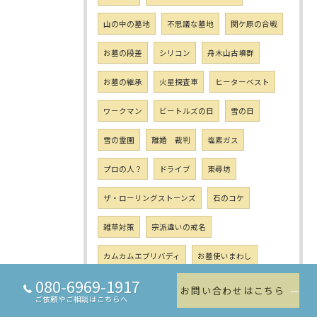
山の中の墓地
不思議な墓地
関ケ原の合戦
お墓の段差
シリコン
舟木山古墳群
お墓の継承
火星探査車
ヒーターベスト
ワークマン
ビートルズの日
雪の日
雪の霊園
離婚 裁判
塩素ガス
プロの人？
ドライブ
東尋坊
ザ・ローリングストーンズ
石のコケ
雑草対策
宗派違いの戒名
カムカムエブリバディ
お墓使いまわし
080-6969-1917
ロコソラーレ
カーリング女子
金メダル
お問い合わせはこちら
ご依頼やご相談はこちらへ
六地蔵
防寒テムレス
ヒーター付きベスト