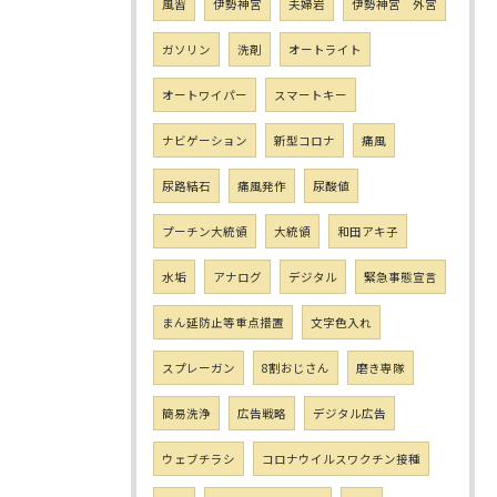
風習
伊勢神宮
夫婦岩
伊勢神宮 外宮
ガソリン
洗剤
オートライト
オートワイパー
スマートキー
ナビゲーション
新型コロナ
痛風
尿路結石
痛風発作
尿酸値
プーチン大統領
大統領
和田アキ子
水垢
アナログ
デジタル
緊急事態宣言
まん延防止等重点措置
文字色入れ
スプレーガン
8割おじさん
磨き専隊
簡易洗浄
広告戦略
デジタル広告
ウェブチラシ
コロナウイルスワクチン接種