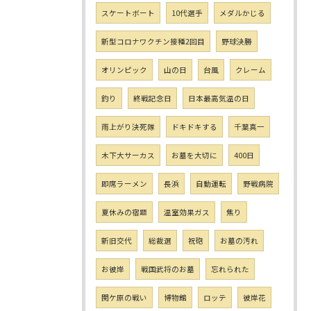
スケートボート
10代選手
メダルかじる
新型コロナワクチン接種2回目
野球決勝
オリンピック
山の日
台風
クレーム
釣り
終戦記念日
日本最高気温の日
雨上がり決死隊
ドキドキする
千葉真一
木下大サーカス
お墓を大切に
400日
即席ラーメン
長浜
自動運転
野戦病院
夏休みの宿題
温室効果ガス
焦り
新旧交代
総裁選
祝砲
お墓の汚れ
お彼岸
戦国武将のお墓
忘れられた
関ケ原の戦い
博物館
ロッテ
彼岸花