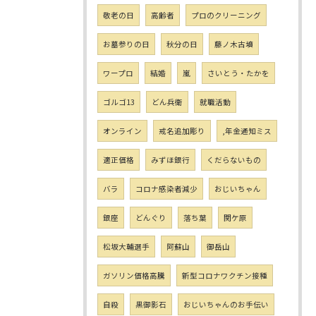
敬老の日
高齢者
プロのクリーニング
お墓参りの日
秋分の日
藤ノ木古墳
ワープロ
結婚
嵐
さいとう・たかを
ゴルゴ13
どん兵衛
就職活動
オンライン
戒名追加彫り
,年金通知ミス
適正価格
みずほ銀行
くだらないもの
バラ
コロナ感染者減少
おじいちゃん
銀座
どんぐり
落ち葉
関ケ原
松坂大輔選手
阿蘇山
御岳山
ガソリン価格高騰
新型コロナワクチン接種
自殺
黒御影石
おじいちゃんのお手伝い