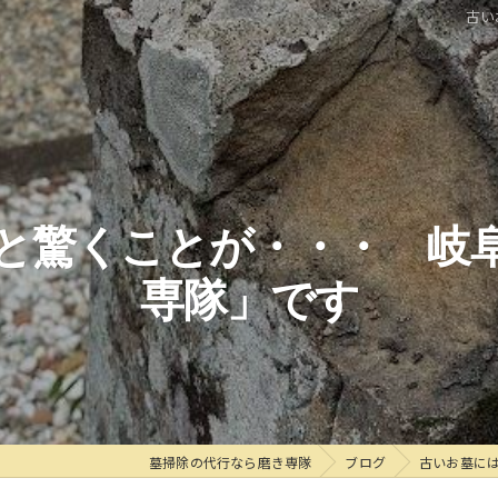
古い
と驚くことが・・・ 岐
専隊」です
墓掃除の代行なら磨き専隊
ブログ
古いお墓に