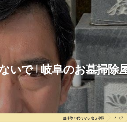
ないで ! 岐阜のお墓掃除
墓掃除の代行なら磨き専隊
ブログ