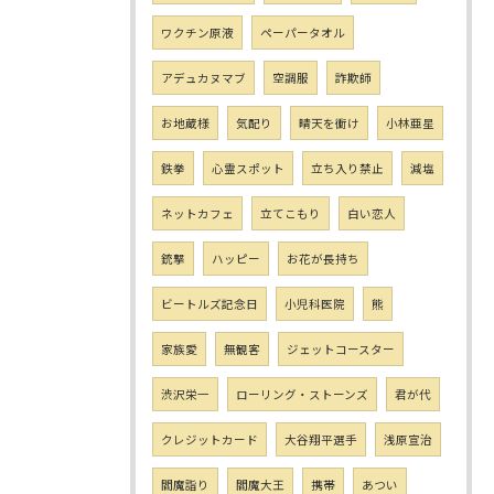
ワクチン原液
ペーパータオル
アデュカヌマブ
空調服
詐欺師
お地蔵様
気配り
晴天を衝け
小林亜星
鉄拳
心霊スポット
立ち入り禁止
減塩
ネットカフェ
立てこもり
白い恋人
銃撃
ハッピー
お花が長持ち
ビートルズ記念日
小児科医院
熊
家族愛
無観客
ジェットコースター
渋沢栄一
ローリング・ストーンズ
君が代
クレジットカード
大谷翔平選手
浅原宣治
閻魔詣り
閻魔大王
携帯
あつい