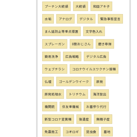
プーチン大統領
大統領
和田アキ子
水垢
アナログ
デジタル
緊急事態宣言
まん延防止等重点措置
文字色入れ
スプレーガン
8割おじさん
磨き専隊
簡易洗浄
広告戦略
デジタル広告
ウェブチラシ
コロナウイルスワクチン接種
仏壇
ゴールデンウイーク
原発
原発処理水
トリチウム
海洋放出
機関銃
住友重機械
お墓参り代行
新型コロナ変異種
後遺症
無精子症
免震施工
コオロギ
昆虫食
墓地