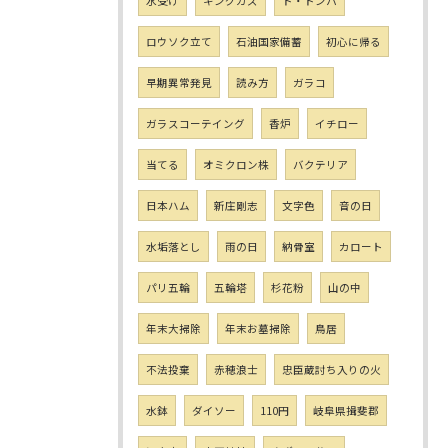
水受け
キングカズ
ド・ドンパ
ロウソク立て
石油国家備蓄
初心に帰る
早期異常発見
読み方
ガラコ
ガラスコーテイング
香炉
イチロー
当てる
オミクロン株
バクテリア
日本ハム
新庄剛志
文字色
音の日
水垢落とし
雨の日
納骨室
カロート
パリ五輪
五輪塔
杉花粉
山の中
年末大掃除
年末お墓掃除
鳥居
不法投棄
赤穂浪士
忠臣蔵討ち入りの火
水鉢
ダイソー
110円
岐阜県揖斐郡