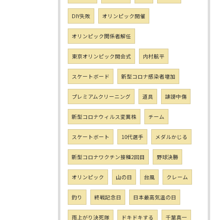
DIY失敗
オリンピック開催
オリンピック関係者解任
東京オリンピック開会式
内村航平
スケートボード
新型コロナ感染者増加
プレミアムクリーニング
道具
誹謗中傷
新型コロナウィルス変異株
チーム
スケートボート
10代選手
メダルかじる
新型コロナワクチン接種2回目
野球決勝
オリンピック
山の日
台風
クレーム
釣り
終戦記念日
日本最高気温の日
雨上がり決死隊
ドキドキする
千葉真一