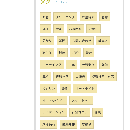
タグ
Tags
お墓
クリーニング
お墓掃除
墓誌
外柵
献花
お墓参り
お参り
見積り
質問
お問い合わせ
岐阜県
瓶牛乳
銭湯
花粉
黄砂
コーテイング
土葬
野辺送り
葬儀
風習
伊勢神宮
夫婦岩
伊勢神宮 外宮
ガソリン
洗剤
オートライト
オートワイパー
スマートキー
ナビゲーション
新型コロナ
痛風
尿路結石
痛風発作
尿酸値