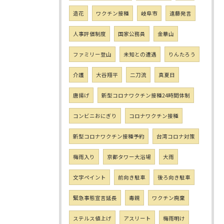
造花
ワクチン接種
岐阜市
遠藤発言
人事評価制度
国家公務員
金華山
ファミリー登山
未知との遭遇
りんたろう
介護
大谷翔平
二刀流
真夏日
唐揚げ
新型コロナワクチン接種24時間体制
コンビニおにぎり
コロナワクチン接種
新型コロナワクチン接種予約
台湾コロナ対策
梅雨入り
京都タワー大浴場
大雨
文字ペイント
前向き駐車
後ろ向き駐車
緊急事態宣言延長
毒親
ワクチン廃棄
ステルス値上げ
アスリート
梅雨明け