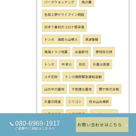
バードウォッチング
鳥の糞
名阪上野ドライブイン閉店
日本で最初のコロナ感染者
トンガ 海底火山噴火
津波警報
南海トラフ地震
水島新司
野球狂の詩
トンガ
中津川
巨石
お墓は高価
スギ花粉
トンガ国際緊急援助活動
山の中の墓地
不思議な墓地
関ケ原の合戦
お墓の段差
シリコン
舟木山古墳群
お墓の継承
火星探査車
ヒーターベスト
080-6969-1917
お問い合わせはこちら
ワークマン
ビートルズの日
雪の日
ご依頼やご相談はこちらへ