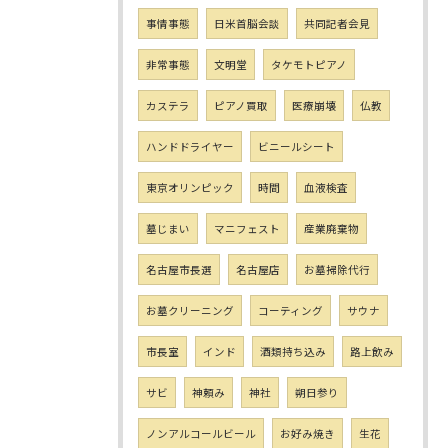
事情事態
日米首脳会談
共同記者会見
非常事態
文明堂
タケモトピアノ
カステラ
ピアノ買取
医療崩壊
仏教
ハンドドライヤー
ビニールシート
東京オリンピック
時間
血液検査
墓じまい
マニフェスト
産業廃棄物
名古屋市長選
名古屋店
お墓掃除代行
お墓クリーニング
コーティング
サウナ
市長室
インド
酒類持ち込み
路上飲み
サビ
神頼み
神社
朔日参り
ノンアルコールビール
お好み焼き
生花