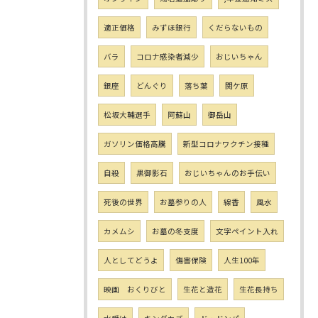
適正価格
みずほ銀行
くだらないもの
バラ
コロナ感染者減少
おじいちゃん
銀座
どんぐり
落ち葉
関ケ原
松坂大輔選手
阿蘇山
御岳山
ガソリン価格高騰
新型コロナワクチン接種
自殺
黒御影石
おじいちゃんのお手伝い
死後の世界
お墓参りの人
線香
風水
カメムシ
お墓の冬支度
文字ペイント入れ
人としてどうよ
傷害保険
人生100年
映画 おくりびと
生花と造花
生花長持ち