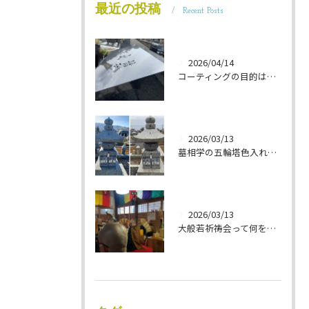
最近の投稿
Recent Posts
2026/04/14
コーティングの目的は 墓石を保護することです 岐阜のお墓掃除屋「磨き専隊」です
2026/03/13
墓相学の五輪塔色入れ 岐阜のお墓掃除屋「磨き専隊」です
2026/03/13
大般若祈祷会って何をするの？ 岐阜のお墓掃除屋「磨き専隊」です