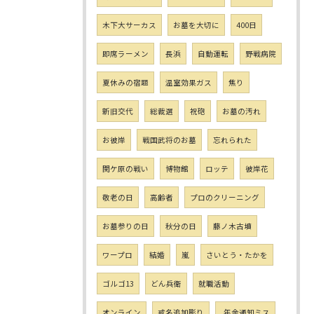
木下大サーカス
お墓を大切に
400日
即席ラーメン
長浜
自動運転
野戦病院
夏休みの宿題
温室効果ガス
焦り
新旧交代
総裁選
祝砲
お墓の汚れ
お彼岸
戦国武将のお墓
忘れられた
関ケ原の戦い
博物館
ロッテ
彼岸花
敬老の日
高齢者
プロのクリーニング
お墓参りの日
秋分の日
藤ノ木古墳
ワープロ
結婚
嵐
さいとう・たかを
ゴルゴ13
どん兵衛
就職活動
オンライン
戒名追加彫り
,年金通知ミス