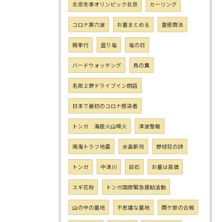
北京冬季オリンピック北京
カーリング
コロナ第六波
お墓まとめる
霊感商法
親孝行
盛り塩
塩の日
バードウォッチング
鳥の糞
名阪上野ドライブイン閉店
日本で最初のコロナ感染者
トンガ 海底火山噴火
津波警報
南海トラフ地震
水島新司
野球狂の詩
トンガ
中津川
巨石
お墓は高価
スギ花粉
トンガ国際緊急援助活動
山の中の墓地
不思議な墓地
関ケ原の合戦