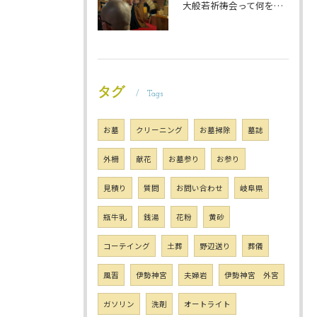
大般若祈祷会って何をするの？ 岐阜のお墓掃除屋「磨き専隊」です
タグ
Tags
お墓
クリーニング
お墓掃除
墓誌
外柵
献花
お墓参り
お参り
見積り
質問
お問い合わせ
岐阜県
瓶牛乳
銭湯
花粉
黄砂
コーテイング
土葬
野辺送り
葬儀
風習
伊勢神宮
夫婦岩
伊勢神宮 外宮
ガソリン
洗剤
オートライト