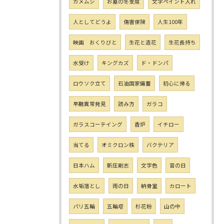
カメムシ
お墓の冬支度
文字ペイント入れ
人としてどうよ
傷害保険
人生100年
映画 おくりびと
生花と造花
生花長持ち
水受け
キングカズ
ド・ドンパ
ロウソク立て
石油国家備蓄
初心に帰る
早期異常発見
読み方
ガラコ
ガラスコーテイング
香炉
イチロー
当てる
オミクロン株
バクテリア
日本ハム
新庄剛志
文字色
音の日
水垢落とし
雨の日
納骨室
カロート
パリ五輪
五輪塔
杉花粉
山の中