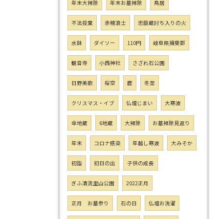
年末大掃除
年末お墓掃除
鳥居
不法投棄
赤穂浪士
忠臣蔵討ち入りの火
水鉢
ダイソー
110円
岐阜県揖斐郡
観音寺
小西神社
さざれ石公園
日野美歌
桜空
鹿
冬至
クリスマス・イブ
仏壇じまい
大寒波
傘地蔵
6地蔵
大掃除
お墓掃除見返り
年末
コロナ感染
年越し寒波
大みそか
初詣
初日の出
子供の成長
ぎふ清流里山公園
2022正月
正月 お墓参り
石の日
仏壇お洗濯