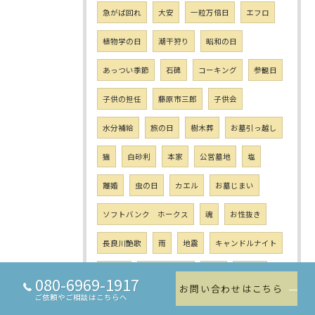
急がば回れ
大安
一粒万倍日
エフロ
植物学の日
潮干狩り
昭和の日
あっつい季節
石碑
コーキング
参観日
子供の担任
藤原市三郎
子供会
水分補給
旅の日
樹木葬
お墓引っ越し
猫
白砂利
本家
公営墓地
塩
離婚
虫の日
カエル
お墓じまい
ソフトバンク ホークス
魂
お性抜き
長良川艶歌
雨
地震
キャンドルナイト
石材店
ガーデニング
家紋
熱中症
080-6969-1917
お問い合わせはこちら
ご依頼やご相談はこちらへ
亀の子タワシ
微細孔
素敵
頭痛