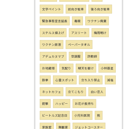
文字ペイント
前向き駐車
後ろ向き駐車
緊急事態宣言延長
毒親
ワクチン廃棄
ステルス値上げ
アスリート
梅雨明け
ワクチン原液
ペーパータオル
アデュカヌマブ
空調服
詐欺師
お地蔵様
気配り
晴天を衝け
小林亜星
鉄拳
心霊スポット
立ち入り禁止
減塩
ネットカフェ
立てこもり
白い恋人
銃撃
ハッピー
お花が長持ち
ビートルズ記念日
小児科医院
熊
家族愛
無観客
ジェットコースター