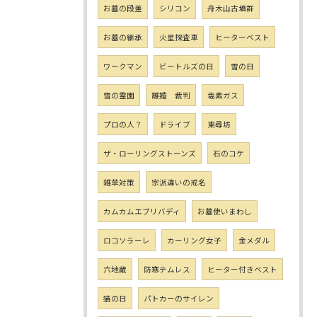
お墓の段差
シリコン
舟木山古墳群
お墓の継承
火星探査車
ヒーターベスト
ワークマン
ビートルズの日
雪の日
雪の霊園
離婚 裁判
塩素ガス
プロの人？
ドライブ
東尋坊
ザ・ローリングストーンズ
石のコケ
雑草対策
宗派違いの戒名
カムカムエブリバディ
お墓使いまわし
ロコソラーレ
カーリング女子
金メダル
六地蔵
防寒テムレス
ヒーター付きベスト
猫の日
パトカーのサイレン