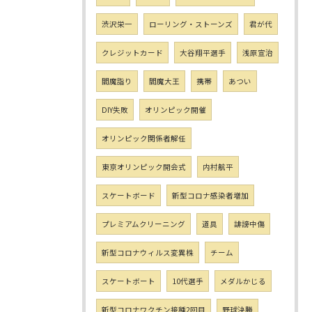
渋沢栄一
ローリング・ストーンズ
君が代
クレジットカード
大谷翔平選手
浅原宣治
閻魔詣り
閻魔大王
携帯
あつい
DIY失敗
オリンピック開催
オリンピック関係者解任
東京オリンピック開会式
内村航平
スケートボード
新型コロナ感染者増加
プレミアムクリーニング
道具
誹謗中傷
新型コロナウィルス変異株
チーム
スケートボート
10代選手
メダルかじる
新型コロナワクチン接種2回目
野球決勝