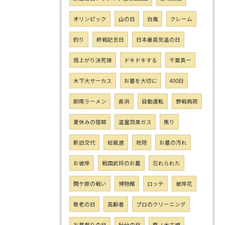
オリンピック
山の日
台風
クレーム
釣り
終戦記念日
日本最高気温の日
雨上がり決死隊
ドキドキする
千葉真一
木下大サーカス
お墓を大切に
400日
即席ラーメン
長浜
自動運転
野戦病院
夏休みの宿題
温室効果ガス
焦り
新旧交代
総裁選
祝砲
お墓の汚れ
お彼岸
戦国武将のお墓
忘れられた
関ケ原の戦い
博物館
ロッテ
彼岸花
敬老の日
高齢者
プロのクリーニング
お墓参りの日
秋分の日
藤ノ木古墳