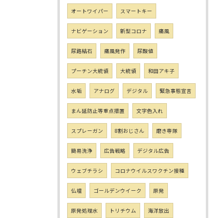
オートワイパー
スマートキー
ナビゲーション
新型コロナ
痛風
尿路結石
痛風発作
尿酸値
プーチン大統領
大統領
和田アキ子
水垢
アナログ
デジタル
緊急事態宣言
まん延防止等重点措置
文字色入れ
スプレーガン
8割おじさん
磨き専隊
簡易洗浄
広告戦略
デジタル広告
ウェブチラシ
コロナウイルスワクチン接種
仏壇
ゴールデンウイーク
原発
原発処理水
トリチウム
海洋放出