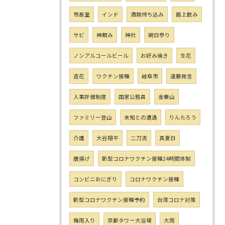
市長室
インド
酒類持ち込み
路上飲み
サビ
神頼み
神社
朔日参り
ノンアルコールビール
お好み焼き
生花
造花
ワクチン接種
岐阜市
遠藤発言
人事評価制度
国家公務員
金華山
ファミリー登山
未知との遭遇
りんたろう
介護
大谷翔平
二刀流
真夏日
唐揚げ
新型コロナワクチン接種24時間体制
コンビニおにぎり
コロナワクチン接種
新型コロナワクチン接種予約
台湾コロナ対策
梅雨入り
京都タワー大浴場
大雨