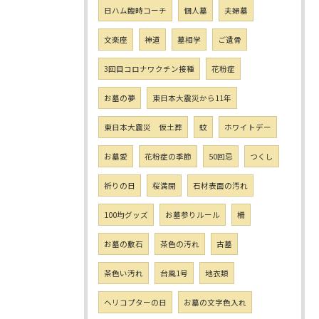
日ハム臨時コーチ
個人墓
夫婦墓
文楽座
神道
墓相学
ご遺骨
3回目コロナワクチン接種
花粉症
お墓の夢
東日本大震災から11年
東日本大震災 仮土葬
蚊
ホワイトデー
お墓愛
花粉症の季節
50回忌
つくし
祈りの日
桜満開
石材表面の汚れ
100均グッズ
お墓参りルール
柵
お墓の敷石
茶色の汚れ
古墓
茶色い汚れ
台風1号
地衣類
ヘリコプターの日
お墓の文字色入れ