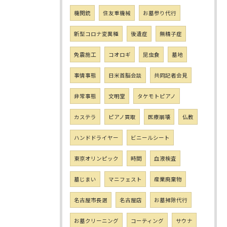
機関銃
住友重機械
お墓参り代行
新型コロナ変異種
後遺症
無精子症
免震施工
コオロギ
昆虫食
墓地
事情事態
日米首脳会談
共同記者会見
非常事態
文明堂
タケモトピアノ
カステラ
ピアノ買取
医療崩壊
仏教
ハンドドライヤー
ビニールシート
東京オリンピック
時間
血液検査
墓じまい
マニフェスト
産業廃棄物
名古屋市長選
名古屋店
お墓掃除代行
お墓クリーニング
コーティング
サウナ