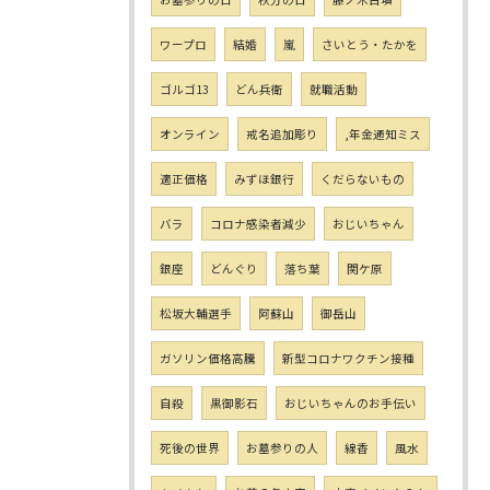
ワープロ
結婚
嵐
さいとう・たかを
ゴルゴ13
どん兵衛
就職活動
オンライン
戒名追加彫り
,年金通知ミス
適正価格
みずほ銀行
くだらないもの
バラ
コロナ感染者減少
おじいちゃん
銀座
どんぐり
落ち葉
関ケ原
松坂大輔選手
阿蘇山
御岳山
ガソリン価格高騰
新型コロナワクチン接種
自殺
黒御影石
おじいちゃんのお手伝い
死後の世界
お墓参りの人
線香
風水