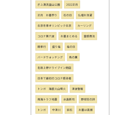
ぎふ清流里山公園
2022正月
正月 お墓参り
石の日
仏壇お洗濯
北京冬季オリンピック北京
カーリング
コロナ第六波
お墓まとめる
霊感商法
親孝行
盛り塩
塩の日
バードウォッチング
鳥の糞
名阪上野ドライブイン閉店
日本で最初のコロナ感染者
トンガ 海底火山噴火
津波警報
南海トラフ地震
水島新司
野球狂の詩
トンガ
中津川
巨石
お墓は高価