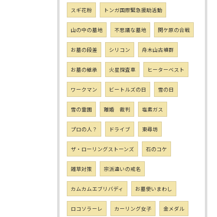
スギ花粉
トンガ国際緊急援助活動
山の中の墓地
不思議な墓地
関ケ原の合戦
お墓の段差
シリコン
舟木山古墳群
お墓の継承
火星探査車
ヒーターベスト
ワークマン
ビートルズの日
雪の日
雪の霊園
離婚 裁判
塩素ガス
プロの人？
ドライブ
東尋坊
ザ・ローリングストーンズ
石のコケ
雑草対策
宗派違いの戒名
カムカムエブリバディ
お墓使いまわし
ロコソラーレ
カーリング女子
金メダル