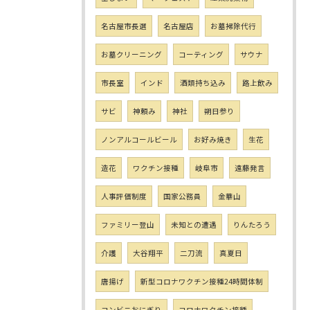
名古屋市長選
名古屋店
お墓掃除代行
お墓クリーニング
コーティング
サウナ
市長室
インド
酒類持ち込み
路上飲み
サビ
神頼み
神社
朔日参り
ノンアルコールビール
お好み焼き
生花
造花
ワクチン接種
岐阜市
遠藤発言
人事評価制度
国家公務員
金華山
ファミリー登山
未知との遭遇
りんたろう
介護
大谷翔平
二刀流
真夏日
唐揚げ
新型コロナワクチン接種24時間体制
コンビニおにぎり
コロナワクチン接種