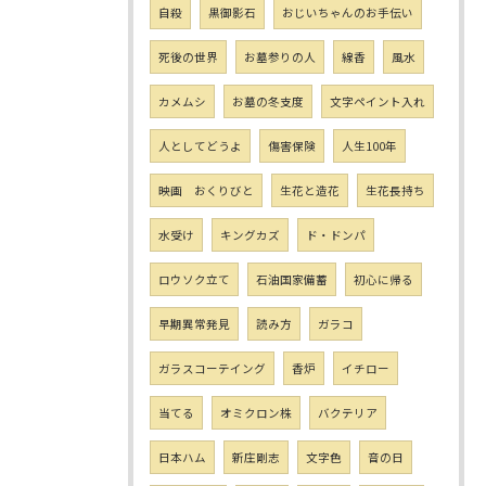
自殺
黒御影石
おじいちゃんのお手伝い
死後の世界
お墓参りの人
線香
風水
カメムシ
お墓の冬支度
文字ペイント入れ
人としてどうよ
傷害保険
人生100年
映画 おくりびと
生花と造花
生花長持ち
水受け
キングカズ
ド・ドンパ
ロウソク立て
石油国家備蓄
初心に帰る
早期異常発見
読み方
ガラコ
ガラスコーテイング
香炉
イチロー
当てる
オミクロン株
バクテリア
日本ハム
新庄剛志
文字色
音の日