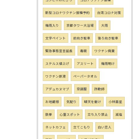
新型コロナワクチン接種予約
台湾コロナ対策
梅雨入り
京都タワー大浴場
大雨
文字ペイント
前向き駐車
後ろ向き駐車
緊急事態宣言延長
毒親
ワクチン廃棄
ステルス値上げ
アスリート
梅雨明け
ワクチン原液
ペーパータオル
アデュカヌマブ
空調服
詐欺師
お地蔵様
気配り
晴天を衝け
小林亜星
鉄拳
心霊スポット
立ち入り禁止
減塩
ネットカフェ
立てこもり
白い恋人