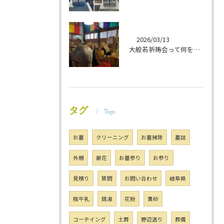
2026/03/13
大般若祈祷会って何をするの？ 岐阜のお墓掃除屋「磨き専隊」です
タグ
Tags
お墓
クリーニング
お墓掃除
墓誌
外柵
献花
お墓参り
お参り
見積り
質問
お問い合わせ
岐阜県
瓶牛乳
銭湯
花粉
黄砂
コーテイング
土葬
野辺送り
葬儀