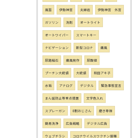
風習
伊勢神宮
夫婦岩
伊勢神宮 外宮
ガソリン
洗剤
オートライト
オートワイパー
スマートキー
ナビゲーション
新型コロナ
痛風
尿路結石
痛風発作
尿酸値
プーチン大統領
大統領
和田アキ子
水垢
アナログ
デジタル
緊急事態宣言
まん延防止等重点措置
文字色入れ
スプレーガン
8割おじさん
磨き専隊
簡易洗浄
広告戦略
デジタル広告
ウェブチラシ
コロナウイルスワクチン接種