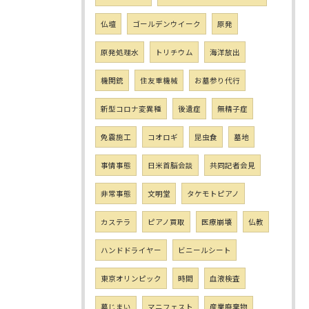
仏壇
ゴールデンウイーク
原発
原発処理水
トリチウム
海洋放出
機関銃
住友重機械
お墓参り代行
新型コロナ変異種
後遺症
無精子症
免震施工
コオロギ
昆虫食
墓地
事情事態
日米首脳会談
共同記者会見
非常事態
文明堂
タケモトピアノ
カステラ
ピアノ買取
医療崩壊
仏教
ハンドドライヤー
ビニールシート
東京オリンピック
時間
血液検査
墓じまい
マニフェスト
産業廃棄物