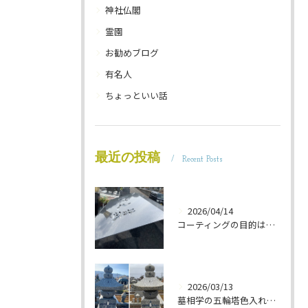
神社仏閣
霊園
お勧めブログ
有名人
ちょっといい話
最近の投稿
Recent Posts
2026/04/14
コーティングの目的は 墓石を保護することです 岐阜のお墓掃除屋「磨き専隊」です
2026/03/13
墓相学の五輪塔色入れ 岐阜のお墓掃除屋「磨き専隊」です