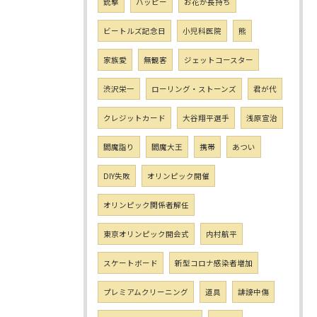
銃撃
ハッピー
お花が長持ち
ビートルズ記念日
小児科医院
熊
家族愛
無観客
ジェットコースター
渋沢栄一
ローリング・ストーンズ
君が代
クレジットカード
大谷翔平選手
浅原宣治
閻魔詣り
閻魔大王
携帯
あつい
DIY失敗
オリンピック開催
オリンピック関係者解任
東京オリンピック開会式
内村航平
スケートボード
新型コロナ感染者増加
プレミアムクリーニング
道具
誹謗中傷