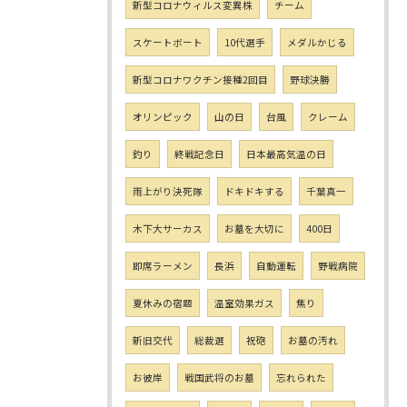
新型コロナウィルス変異株
チーム
スケートボート
10代選手
メダルかじる
新型コロナワクチン接種2回目
野球決勝
オリンピック
山の日
台風
クレーム
釣り
終戦記念日
日本最高気温の日
雨上がり決死隊
ドキドキする
千葉真一
木下大サーカス
お墓を大切に
400日
即席ラーメン
長浜
自動運転
野戦病院
夏休みの宿題
温室効果ガス
焦り
新旧交代
総裁選
祝砲
お墓の汚れ
お彼岸
戦国武将のお墓
忘れられた