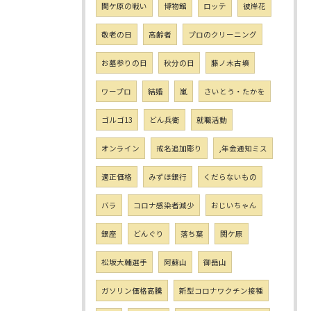
関ケ原の戦い
博物館
ロッテ
彼岸花
敬老の日
高齢者
プロのクリーニング
お墓参りの日
秋分の日
藤ノ木古墳
ワープロ
結婚
嵐
さいとう・たかを
ゴルゴ13
どん兵衛
就職活動
オンライン
戒名追加彫り
,年金通知ミス
適正価格
みずほ銀行
くだらないもの
バラ
コロナ感染者減少
おじいちゃん
銀座
どんぐり
落ち葉
関ケ原
松坂大輔選手
阿蘇山
御岳山
ガソリン価格高騰
新型コロナワクチン接種