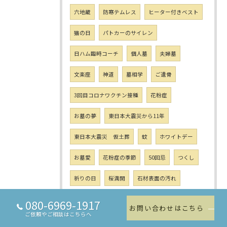
六地蔵
防寒テムレス
ヒーター付きベスト
猫の日
パトカーのサイレン
日ハム臨時コーチ
個人墓
夫婦墓
文楽座
神道
墓相学
ご遺骨
3回目コロナワクチン接種
花粉症
お墓の夢
東日本大震災から11年
東日本大震災 仮土葬
蚊
ホワイトデー
お墓愛
花粉症の季節
50回忌
つくし
祈りの日
桜満開
石材表面の汚れ
100均グッズ
お墓参りルール
柵
080-6969-1917
お問い合わせはこちら
ご依頼やご相談はこちらへ
お墓の敷石
茶色の汚れ
古墓