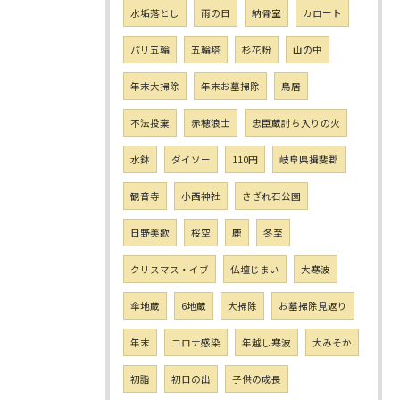
水垢落とし
雨の日
納骨室
カロート
パリ五輪
五輪塔
杉花粉
山の中
年末大掃除
年末お墓掃除
鳥居
不法投棄
赤穂浪士
忠臣蔵討ち入りの火
水鉢
ダイソー
110円
岐阜県揖斐郡
観音寺
小西神社
さざれ石公園
日野美歌
桜空
鹿
冬至
クリスマス・イブ
仏壇じまい
大寒波
傘地蔵
6地蔵
大掃除
お墓掃除見返り
年末
コロナ感染
年越し寒波
大みそか
初詣
初日の出
子供の成長