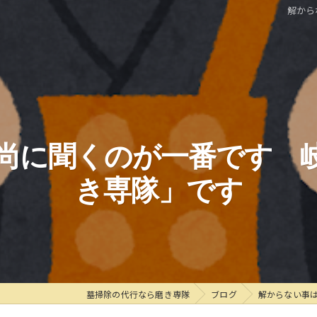
解から
尚に聞くのが一番です 
き専隊」です
墓掃除の代行なら磨き専隊
ブログ
解からない事