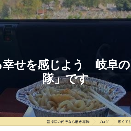
る幸せを感じよう 岐阜の
隊」です
墓掃除の代行なら磨き専隊
ブログ
寒くて