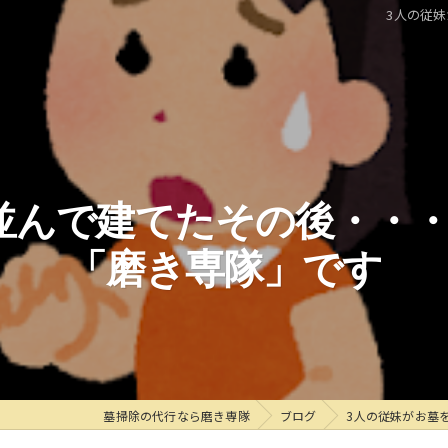
3人の従
並んで建てたその後・・
「磨き専隊」です
墓掃除の代行なら磨き専隊
ブログ
3人の従妹がお墓