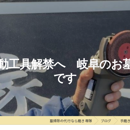
動工具解禁へ 岐阜のお
です
墓掃除の代行なら磨き専隊
ブログ
手磨