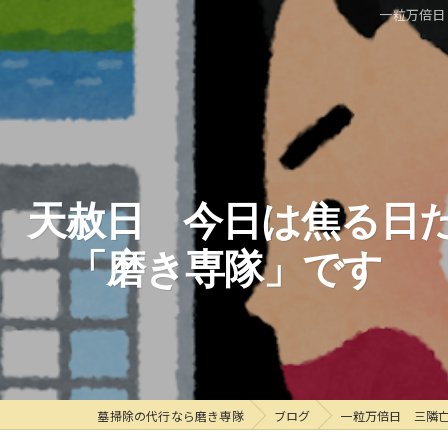
一粒万倍日
 天赦日 今日は焦る日
「磨き専隊」です
墓掃除の代行なら磨き専隊
ブログ
一粒万倍日 三隣