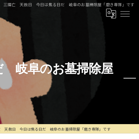
 三隣亡 天赦日 今日は焦る日だ 岐阜のお墓掃除屋「磨き専隊」です
だ 岐阜のお墓掃除屋
亡 天赦日 今日は焦る日だ 岐阜のお墓掃除屋「磨き専隊」です