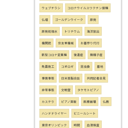
ウェブチラシ
コロナウイルスワクチン接種
仏壇
ゴールデンウイーク
原発
原発処理水
トリチウム
海洋放出
機関銃
住友重機械
お墓参り代行
新型コロナ変異種
後遺症
無精子症
免震施工
コオロギ
昆虫食
墓地
事情事態
日米首脳会談
共同記者会見
非常事態
文明堂
タケモトピアノ
カステラ
ピアノ買取
医療崩壊
仏教
ハンドドライヤー
ビニールシート
東京オリンピック
時間
血液検査