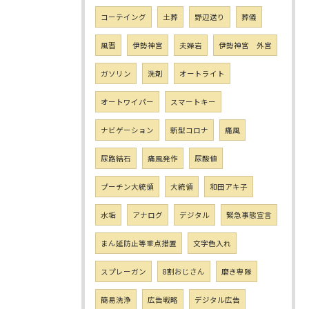
コーテイング
土葬
野辺送り
葬儀
風習
伊勢神宮
夫婦岩
伊勢神宮 外宮
ガソリン
洗剤
オートライト
オートワイパー
スマートキー
ナビゲーション
新型コロナ
痛風
尿路結石
痛風発作
尿酸値
プーチン大統領
大統領
和田アキ子
水垢
アナログ
デジタル
緊急事態宣言
まん延防止等重点措置
文字色入れ
スプレーガン
8割おじさん
磨き専隊
簡易洗浄
広告戦略
デジタル広告