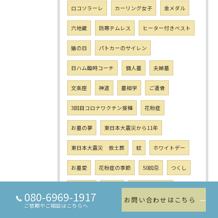
ロコソラーレ
カーリング女子
金メダル
六地蔵
防寒テムレス
ヒーター付きベスト
猫の日
パトカーのサイレン
日ハム臨時コーチ
個人墓
夫婦墓
文楽座
神道
墓相学
ご遺骨
3回目コロナワクチン接種
花粉症
お墓の夢
東日本大震災から11年
東日本大震災 仮土葬
蚊
ホワイトデー
お墓愛
花粉症の季節
50回忌
つくし
祈りの日
桜満開
石材表面の汚れ
080-6969-1917
お問い合わせはこちら
ご依頼やご相談はこちらへ
100均グッズ
お墓参りルール
柵