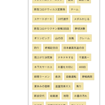
新型コロナウィルス変異株
チーム
スケートボート
10代選手
メダルかじる
新型コロナワクチン接種2回目
野球決勝
オリンピック
山の日
台風
クレーム
釣り
終戦記念日
日本最高気温の日
雨上がり決死隊
ドキドキする
千葉真一
木下大サーカス
お墓を大切に
400日
即席ラーメン
長浜
自動運転
野戦病院
夏休みの宿題
温室効果ガス
焦り
新旧交代
総裁選
祝砲
お墓の汚れ