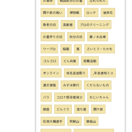
お彼岸
戦国武将のお墓
忘れられた
関ケ原の戦い
博物館
ロッテ
彼岸花
敬老の日
高齢者
プロのクリーニング
お墓参りの日
秋分の日
藤ノ木古墳
ワープロ
結婚
嵐
さいとう・たかを
ゴルゴ13
どん兵衛
就職活動
オンライン
戒名追加彫り
,年金通知ミス
適正価格
みずほ銀行
くだらないもの
バラ
コロナ感染者減少
おじいちゃん
銀座
どんぐり
落ち葉
関ケ原
松坂大輔選手
阿蘇山
御岳山