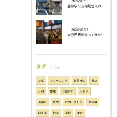
2026/03/13
墓相学の五輪塔色入れ 岐阜のお墓掃除屋「磨き専隊」です
2026/03/13
大般若祈祷会って何をするの？ 岐阜のお墓掃除屋「磨き専隊」です
タグ
Tags
お墓
クリーニング
お墓掃除
墓誌
外柵
献花
お墓参り
お参り
見積り
質問
お問い合わせ
岐阜県
瓶牛乳
銭湯
花粉
黄砂