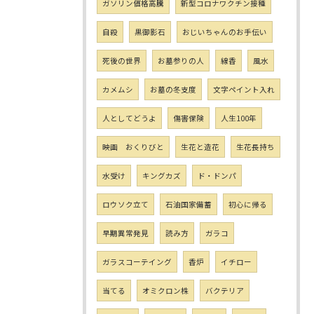
ガソリン価格高騰
新型コロナワクチン接種
自殺
黒御影石
おじいちゃんのお手伝い
死後の世界
お墓参りの人
線香
風水
カメムシ
お墓の冬支度
文字ペイント入れ
人としてどうよ
傷害保険
人生100年
映画 おくりびと
生花と造花
生花長持ち
水受け
キングカズ
ド・ドンパ
ロウソク立て
石油国家備蓄
初心に帰る
早期異常発見
読み方
ガラコ
ガラスコーテイング
香炉
イチロー
当てる
オミクロン株
バクテリア