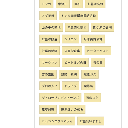
トンガ
中津川
巨石
お墓は高価
スギ花粉
トンガ国際緊急援助活動
山の中の墓地
不思議な墓地
関ケ原の合戦
お墓の段差
シリコン
舟木山古墳群
お墓の継承
火星探査車
ヒーターベスト
ワークマン
ビートルズの日
雪の日
雪の霊園
離婚 裁判
塩素ガス
プロの人？
ドライブ
東尋坊
ザ・ローリングストーンズ
石のコケ
雑草対策
宗派違いの戒名
カムカムエブリバディ
お墓使いまわし