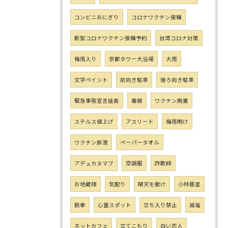
コンビニおにぎり
コロナワクチン接種
新型コロナワクチン接種予約
台湾コロナ対策
梅雨入り
京都タワー大浴場
大雨
文字ペイント
前向き駐車
後ろ向き駐車
緊急事態宣言延長
毒親
ワクチン廃棄
ステルス値上げ
アスリート
梅雨明け
ワクチン原液
ペーパータオル
アデュカヌマブ
空調服
詐欺師
お地蔵様
気配り
晴天を衝け
小林亜星
鉄拳
心霊スポット
立ち入り禁止
減塩
ネットカフェ
立てこもり
白い恋人