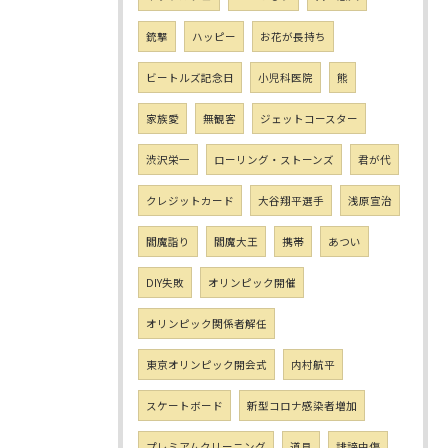
銃撃
ハッピー
お花が長持ち
ビートルズ記念日
小児科医院
熊
家族愛
無観客
ジェットコースター
渋沢栄一
ローリング・ストーンズ
君が代
クレジットカード
大谷翔平選手
浅原宣治
閻魔詣り
閻魔大王
携帯
あつい
DIY失敗
オリンピック開催
オリンピック関係者解任
東京オリンピック開会式
内村航平
スケートボード
新型コロナ感染者増加
プレミアムクリーニング
道具
誹謗中傷