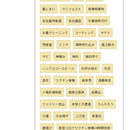
墓じまい
マニフェスト
産業廃棄物
名古屋市長選
名古屋店
お墓掃除代行
お墓クリーニング
コーティング
サウナ
市長室
インド
酒類持ち込み
路上飲み
サビ
神頼み
神社
朔日参り
ノンアルコールビール
お好み焼き
生花
造花
ワクチン接種
岐阜市
遠藤発言
人事評価制度
国家公務員
金華山
ファミリー登山
未知との遭遇
りんたろう
介護
大谷翔平
二刀流
真夏日
唐揚げ
新型コロナワクチン接種24時間体制