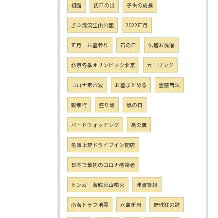
初詣
初日の出
子供の成長
ぎふ清流里山公園
2022正月
正月 お墓参り
石の日
仏壇お洗濯
北京冬季オリンピック北京
カーリング
コロナ第六波
お墓まとめる
霊感商法
親孝行
盛り塩
塩の日
バードウォッチング
鳥の糞
名阪上野ドライブイン閉店
日本で最初のコロナ感染者
トンガ 海底火山噴火
津波警報
南海トラフ地震
水島新司
野球狂の詩