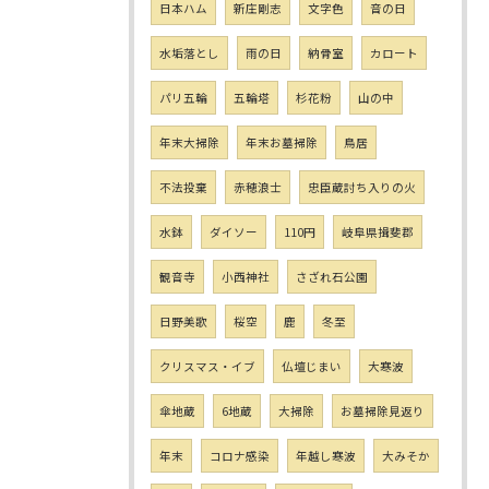
日本ハム
新庄剛志
文字色
音の日
水垢落とし
雨の日
納骨室
カロート
パリ五輪
五輪塔
杉花粉
山の中
年末大掃除
年末お墓掃除
鳥居
不法投棄
赤穂浪士
忠臣蔵討ち入りの火
水鉢
ダイソー
110円
岐阜県揖斐郡
観音寺
小西神社
さざれ石公園
日野美歌
桜空
鹿
冬至
クリスマス・イブ
仏壇じまい
大寒波
傘地蔵
6地蔵
大掃除
お墓掃除見返り
年末
コロナ感染
年越し寒波
大みそか