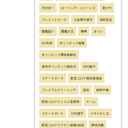
渋沢栄一
ローリング・ストーンズ
君が代
クレジットカード
大谷翔平選手
浅原宣治
閻魔詣り
閻魔大王
携帯
あつい
DIY失敗
オリンピック開催
オリンピック関係者解任
東京オリンピック開会式
内村航平
スケートボード
新型コロナ感染者増加
プレミアムクリーニング
道具
誹謗中傷
新型コロナウィルス変異株
チーム
スケートボート
10代選手
メダルかじる
新型コロナワクチン接種2回目
野球決勝