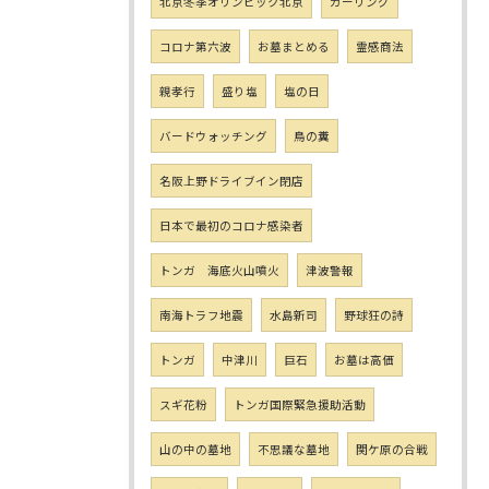
北京冬季オリンピック北京
カーリング
コロナ第六波
お墓まとめる
霊感商法
親孝行
盛り塩
塩の日
バードウォッチング
鳥の糞
名阪上野ドライブイン閉店
日本で最初のコロナ感染者
トンガ 海底火山噴火
津波警報
南海トラフ地震
水島新司
野球狂の詩
トンガ
中津川
巨石
お墓は高価
スギ花粉
トンガ国際緊急援助活動
山の中の墓地
不思議な墓地
関ケ原の合戦