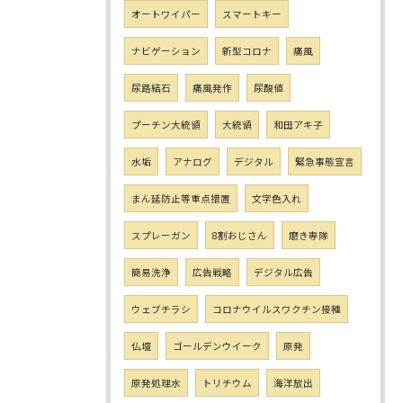
オートワイパー
スマートキー
ナビゲーション
新型コロナ
痛風
尿路結石
痛風発作
尿酸値
プーチン大統領
大統領
和田アキ子
水垢
アナログ
デジタル
緊急事態宣言
まん延防止等重点措置
文字色入れ
スプレーガン
8割おじさん
磨き専隊
簡易洗浄
広告戦略
デジタル広告
ウェブチラシ
コロナウイルスワクチン接種
仏壇
ゴールデンウイーク
原発
原発処理水
トリチウム
海洋放出