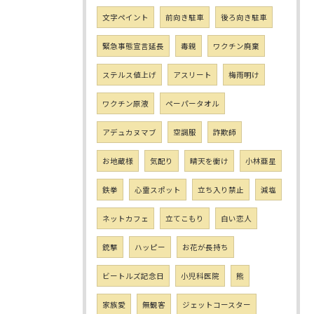
文字ペイント
前向き駐車
後ろ向き駐車
緊急事態宣言延長
毒親
ワクチン廃棄
ステルス値上げ
アスリート
梅雨明け
ワクチン原液
ペーパータオル
アデュカヌマブ
空調服
詐欺師
お地蔵様
気配り
晴天を衝け
小林亜星
鉄拳
心霊スポット
立ち入り禁止
減塩
ネットカフェ
立てこもり
白い恋人
銃撃
ハッピー
お花が長持ち
ビートルズ記念日
小児科医院
熊
家族愛
無観客
ジェットコースター