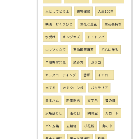
人としてどうよ
傷害保険
人生100年
映画 おくりびと
生花と造花
生花長持ち
水受け
キングカズ
ド・ドンパ
ロウソク立て
石油国家備蓄
初心に帰る
早期異常発見
読み方
ガラコ
ガラスコーテイング
香炉
イチロー
当てる
オミクロン株
バクテリア
日本ハム
新庄剛志
文字色
音の日
水垢落とし
雨の日
納骨室
カロート
パリ五輪
五輪塔
杉花粉
山の中
年末大掃除
年末お墓掃除
鳥居