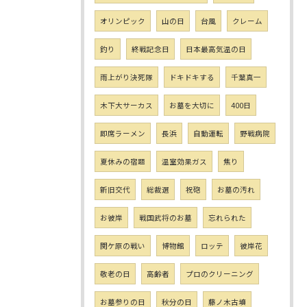
オリンピック
山の日
台風
クレーム
釣り
終戦記念日
日本最高気温の日
雨上がり決死隊
ドキドキする
千葉真一
木下大サーカス
お墓を大切に
400日
即席ラーメン
長浜
自動運転
野戦病院
夏休みの宿題
温室効果ガス
焦り
新旧交代
総裁選
祝砲
お墓の汚れ
お彼岸
戦国武将のお墓
忘れられた
関ケ原の戦い
博物館
ロッテ
彼岸花
敬老の日
高齢者
プロのクリーニング
お墓参りの日
秋分の日
藤ノ木古墳