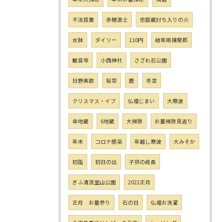
不法投棄
赤穂浪士
忠臣蔵討ち入りの火
水鉢
ダイソー
110円
岐阜県揖斐郡
観音寺
小西神社
さざれ石公園
日野美歌
桜空
鹿
冬至
クリスマス・イブ
仏壇じまい
大寒波
傘地蔵
6地蔵
大掃除
お墓掃除見返り
年末
コロナ感染
年越し寒波
大みそか
初詣
初日の出
子供の成長
ぎふ清流里山公園
2022正月
正月 お墓参り
石の日
仏壇お洗濯