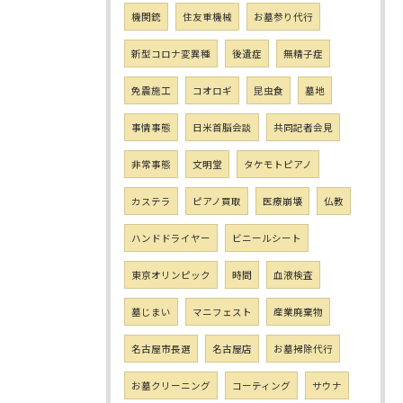
機関銃
住友重機械
お墓参り代行
新型コロナ変異種
後遺症
無精子症
免震施工
コオロギ
昆虫食
墓地
事情事態
日米首脳会談
共同記者会見
非常事態
文明堂
タケモトピアノ
カステラ
ピアノ買取
医療崩壊
仏教
ハンドドライヤー
ビニールシート
東京オリンピック
時間
血液検査
墓じまい
マニフェスト
産業廃棄物
名古屋市長選
名古屋店
お墓掃除代行
お墓クリーニング
コーティング
サウナ