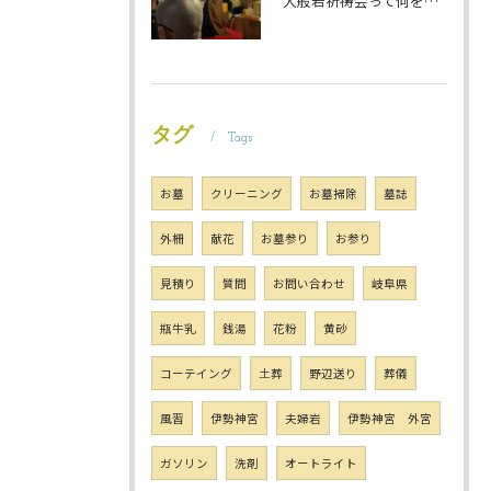
大般若祈祷会って何をするの？ 岐阜のお墓掃除屋「磨き専隊」です
タグ
Tags
お墓
クリーニング
お墓掃除
墓誌
外柵
献花
お墓参り
お参り
見積り
質問
お問い合わせ
岐阜県
瓶牛乳
銭湯
花粉
黄砂
コーテイング
土葬
野辺送り
葬儀
風習
伊勢神宮
夫婦岩
伊勢神宮 外宮
ガソリン
洗剤
オートライト