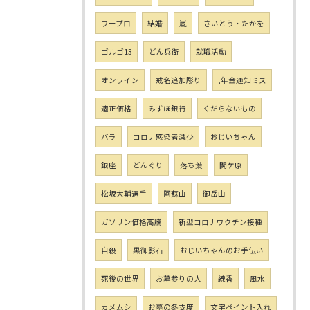
ワープロ
結婚
嵐
さいとう・たかを
ゴルゴ13
どん兵衛
就職活動
オンライン
戒名追加彫り
,年金通知ミス
適正価格
みずほ銀行
くだらないもの
バラ
コロナ感染者減少
おじいちゃん
銀座
どんぐり
落ち葉
関ケ原
松坂大輔選手
阿蘇山
御岳山
ガソリン価格高騰
新型コロナワクチン接種
自殺
黒御影石
おじいちゃんのお手伝い
死後の世界
お墓参りの人
線香
風水
カメムシ
お墓の冬支度
文字ペイント入れ