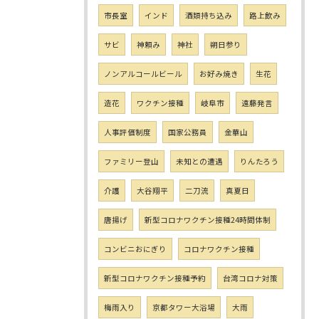
市長室
インド
酒類持ち込み
路上飲み
サビ
神頼み
神社
朔日参り
ノンアルコールビール
お好み焼き
生花
造花
ワクチン接種
岐阜市
遠藤発言
人事評価制度
国家公務員
金華山
ファミリー登山
未知との遭遇
りんたろう
介護
大谷翔平
二刀流
真夏日
唐揚げ
新型コロナワクチン接種24時間体制
コンビニおにぎり
コロナワクチン接種
新型コロナワクチン接種予約
台湾コロナ対策
梅雨入り
京都タワー大浴場
大雨