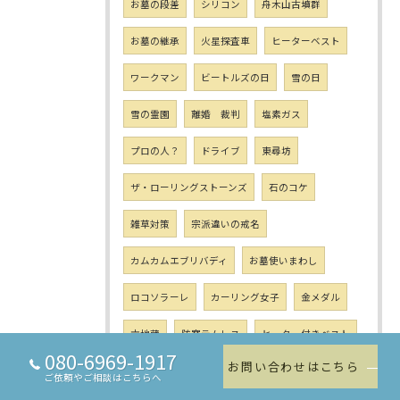
お墓の段差
シリコン
舟木山古墳群
お墓の継承
火星探査車
ヒーターベスト
ワークマン
ビートルズの日
雪の日
雪の霊園
離婚 裁判
塩素ガス
プロの人？
ドライブ
東尋坊
ザ・ローリングストーンズ
石のコケ
雑草対策
宗派違いの戒名
カムカムエブリバディ
お墓使いまわし
ロコソラーレ
カーリング女子
金メダル
六地蔵
防寒テムレス
ヒーター付きベスト
080-6969-1917
お問い合わせはこちら
猫の日
パトカーのサイレン
ご依頼やご相談はこちらへ