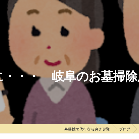
に・・・ 岐阜のお墓掃除
墓掃除の代行なら磨き専隊
ブログ