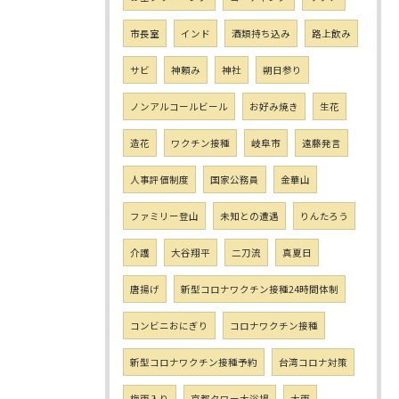
市長室
インド
酒類持ち込み
路上飲み
サビ
神頼み
神社
朔日参り
ノンアルコールビール
お好み焼き
生花
造花
ワクチン接種
岐阜市
遠藤発言
人事評価制度
国家公務員
金華山
ファミリー登山
未知との遭遇
りんたろう
介護
大谷翔平
二刀流
真夏日
唐揚げ
新型コロナワクチン接種24時間体制
コンビニおにぎり
コロナワクチン接種
新型コロナワクチン接種予約
台湾コロナ対策
梅雨入り
京都タワー大浴場
大雨