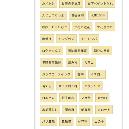
カメムシ
お墓の冬支度
文字ペイント入れ
人としてどうよ
傷害保険
人生100年
映画 おくりびと
生花と造花
生花長持ち
水受け
キングカズ
ド・ドンパ
ロウソク立て
石油国家備蓄
初心に帰る
早期異常発見
読み方
ガラコ
ガラスコーテイング
香炉
イチロー
当てる
オミクロン株
バクテリア
日本ハム
新庄剛志
文字色
音の日
水垢落とし
雨の日
納骨室
カロート
パリ五輪
五輪塔
杉花粉
山の中