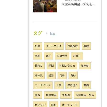
大般若祈祷会って何をするの？ 岐阜のお墓掃除屋「磨き専隊」です
タグ
Tags
お墓
クリーニング
お墓掃除
墓誌
外柵
献花
お墓参り
お参り
見積り
質問
お問い合わせ
岐阜県
瓶牛乳
銭湯
花粉
黄砂
コーテイング
土葬
野辺送り
葬儀
風習
伊勢神宮
夫婦岩
伊勢神宮 外宮
ガソリン
洗剤
オートライト