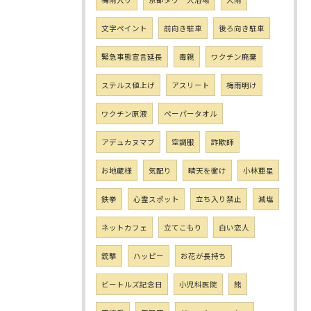
文字ペイント
前向き駐車
後ろ向き駐車
緊急事態宣言延長
毒親
ワクチン廃棄
ステルス値上げ
アスリート
梅雨明け
ワクチン原液
ペーパータオル
アデュカヌマブ
空調服
詐欺師
お地蔵様
気配り
晴天を衝け
小林亜星
鉄拳
心霊スポット
立ち入り禁止
減塩
ネットカフェ
立てこもり
白い恋人
銃撃
ハッピー
お花が長持ち
ビートルズ記念日
小児科医院
熊