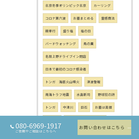
北京冬季オリンピック北京
カーリング
コロナ第六波
お墓まとめる
霊感商法
親孝行
盛り塩
塩の日
バードウォッチング
鳥の糞
名阪上野ドライブイン閉店
日本で最初のコロナ感染者
トンガ 海底火山噴火
津波警報
南海トラフ地震
水島新司
野球狂の詩
トンガ
中津川
巨石
お墓は高価
スギ花粉
トンガ国際緊急援助活動
080-6969-1917
お問い合わせはこちら
ご依頼やご相談はこちらへ
山の中の墓地
不思議な墓地
関ケ原の合戦