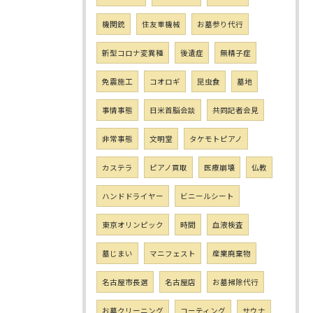
機関銃
住友重機械
お墓参り代行
新型コロナ変異種
後遺症
無精子症
免震施工
コオロギ
昆虫食
墓地
事情事態
日米首脳会談
共同記者会見
非常事態
文明堂
タケモトピアノ
カステラ
ピアノ買取
医療崩壊
仏教
ハンドドライヤー
ビニールシート
東京オリンピック
時間
血液検査
墓じまい
マニフェスト
産業廃棄物
名古屋市長選
名古屋店
お墓掃除代行
お墓クリーニング
コーティング
サウナ