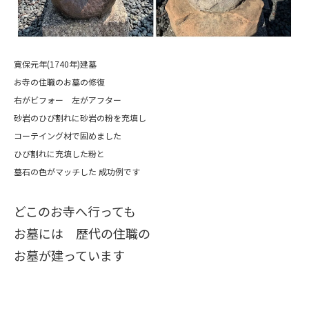
寛保元年(1740年)建墓
お寺の住職のお墓の修復
右がビフォー 左がアフター
砂岩のひび割れに砂岩の粉を充填し
コーテイング材で固めました
ひび割れに充填した粉と
墓石の色がマッチした 成功例です
どこのお寺へ行っても
お墓には 歴代の住職の
お墓が建っています