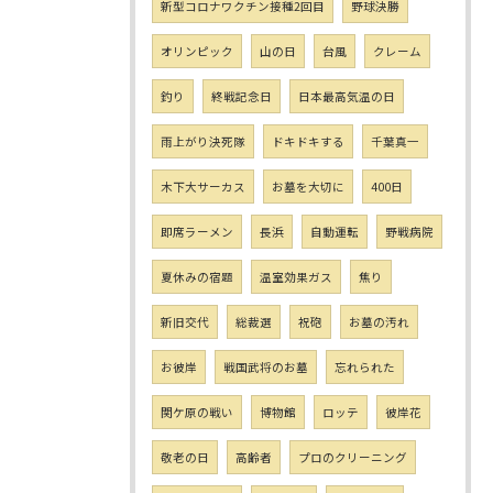
新型コロナワクチン接種2回目
野球決勝
オリンピック
山の日
台風
クレーム
釣り
終戦記念日
日本最高気温の日
雨上がり決死隊
ドキドキする
千葉真一
木下大サーカス
お墓を大切に
400日
即席ラーメン
長浜
自動運転
野戦病院
夏休みの宿題
温室効果ガス
焦り
新旧交代
総裁選
祝砲
お墓の汚れ
お彼岸
戦国武将のお墓
忘れられた
関ケ原の戦い
博物館
ロッテ
彼岸花
敬老の日
高齢者
プロのクリーニング