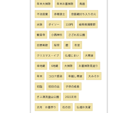
年末大掃除
年末お墓掃除
鳥居
不法投棄
赤穂浪士
忠臣蔵討ち入りの火
水鉢
ダイソー
110円
岐阜県揖斐郡
観音寺
小西神社
さざれ石公園
日野美歌
桜空
鹿
冬至
クリスマス・イブ
仏壇じまい
大寒波
傘地蔵
6地蔵
大掃除
お墓掃除見返り
年末
コロナ感染
年越し寒波
大みそか
初詣
初日の出
子供の成長
ぎふ清流里山公園
2022正月
正月 お墓参り
石の日
仏壇お洗濯