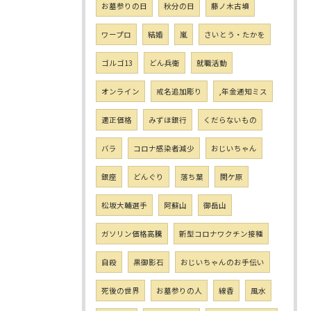
お墓参りの日
秋分の日
藤ノ木古墳
ワープロ
結婚
嵐
さいとう・たかを
ゴルゴ13
どん兵衛
就職活動
オンライン
戒名追加彫り
,年金通知ミス
適正価格
みずほ銀行
くだらないもの
バラ
コロナ感染者減少
おじいちゃん
銀座
どんぐり
落ち葉
関ケ原
松坂大輔選手
阿蘇山
御岳山
ガソリン価格高騰
新型コロナワクチン接種
自殺
黒御影石
おじいちゃんのお手伝い
死後の世界
お墓参りの人
線香
風水