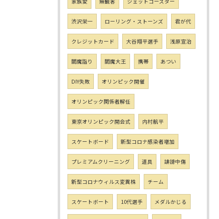
家族愛
無観客
ジェットコースター
渋沢栄一
ローリング・ストーンズ
君が代
クレジットカード
大谷翔平選手
浅原宣治
閻魔詣り
閻魔大王
携帯
あつい
DIY失敗
オリンピック開催
オリンピック関係者解任
東京オリンピック開会式
内村航平
スケートボード
新型コロナ感染者増加
プレミアムクリーニング
道具
誹謗中傷
新型コロナウィルス変異株
チーム
スケートボート
10代選手
メダルかじる