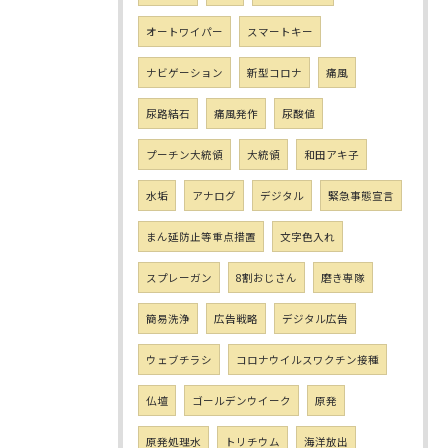
オートワイパー
スマートキー
ナビゲーション
新型コロナ
痛風
尿路結石
痛風発作
尿酸値
プーチン大統領
大統領
和田アキ子
水垢
アナログ
デジタル
緊急事態宣言
まん延防止等重点措置
文字色入れ
スプレーガン
8割おじさん
磨き専隊
簡易洗浄
広告戦略
デジタル広告
ウェブチラシ
コロナウイルスワクチン接種
仏壇
ゴールデンウイーク
原発
原発処理水
トリチウム
海洋放出