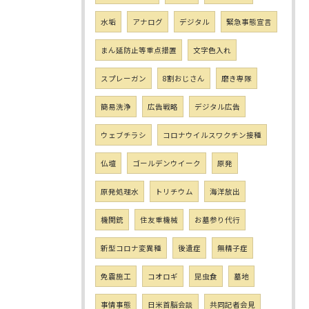
水垢
アナログ
デジタル
緊急事態宣言
まん延防止等重点措置
文字色入れ
スプレーガン
8割おじさん
磨き専隊
簡易洗浄
広告戦略
デジタル広告
ウェブチラシ
コロナウイルスワクチン接種
仏壇
ゴールデンウイーク
原発
原発処理水
トリチウム
海洋放出
機関銃
住友重機械
お墓参り代行
新型コロナ変異種
後遺症
無精子症
免震施工
コオロギ
昆虫食
墓地
事情事態
日米首脳会談
共同記者会見