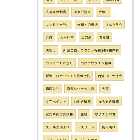
人事評価制度
国家公務員
金華山
ファミリー登山
未知との遭遇
りんたろう
介護
大谷翔平
二刀流
真夏日
唐揚げ
新型コロナワクチン接種24時間体制
コンビニおにぎり
コロナワクチン接種
新型コロナワクチン接種予約
台湾コロナ対策
梅雨入り
京都タワー大浴場
大雨
文字ペイント
前向き駐車
後ろ向き駐車
緊急事態宣言延長
毒親
ワクチン廃棄
ステルス値上げ
アスリート
梅雨明け
ワクチン原液
ペーパータオル