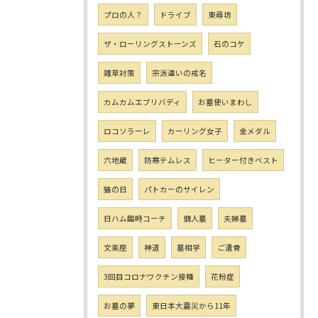
プロの人？
ドライブ
東尋坊
ザ・ローリングストーンズ
石のコケ
雑草対策
宗派違いの戒名
カムカムエブリバディ
お墓使いまわし
ロコソラーレ
カーリング女子
金メダル
六地蔵
防寒テムレス
ヒーター付きベスト
猫の日
パトカーのサイレン
日ハム臨時コーチ
個人墓
夫婦墓
文楽座
神道
墓相学
ご遺骨
3回目コロナワクチン接種
花粉症
お墓の夢
東日本大震災から11年