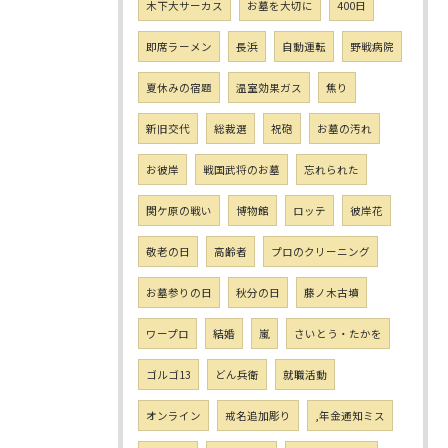
木下大サーカス
お墓を大切に
400日
即席ラーメン
長浜
自動運転
野戦病院
夏休みの宿題
温室効果ガス
焦り
新旧交代
総裁選
祝砲
お墓の汚れ
お彼岸
戦国武将のお墓
忘れられた
関ケ原の戦い
博物館
ロッテ
彼岸花
敬老の日
高齢者
プロのクリーニング
お墓参りの日
秋分の日
藤ノ木古墳
ワープロ
結婚
嵐
さいとう・たかを
ゴルゴ13
どん兵衛
就職活動
オンライン
戒名追加彫り
,年金通知ミス