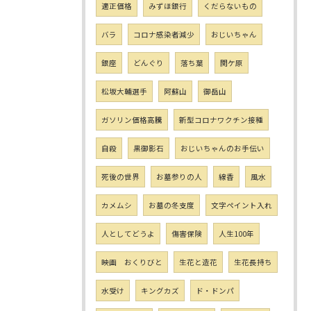
適正価格
みずほ銀行
くだらないもの
バラ
コロナ感染者減少
おじいちゃん
銀座
どんぐり
落ち葉
関ケ原
松坂大輔選手
阿蘇山
御岳山
ガソリン価格高騰
新型コロナワクチン接種
自殺
黒御影石
おじいちゃんのお手伝い
死後の世界
お墓参りの人
線香
風水
カメムシ
お墓の冬支度
文字ペイント入れ
人としてどうよ
傷害保険
人生100年
映画 おくりびと
生花と造花
生花長持ち
水受け
キングカズ
ド・ドンパ