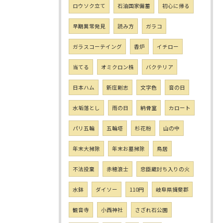
ロウソク立て
石油国家備蓄
初心に帰る
早期異常発見
読み方
ガラコ
ガラスコーテイング
香炉
イチロー
当てる
オミクロン株
バクテリア
日本ハム
新庄剛志
文字色
音の日
水垢落とし
雨の日
納骨室
カロート
パリ五輪
五輪塔
杉花粉
山の中
年末大掃除
年末お墓掃除
鳥居
不法投棄
赤穂浪士
忠臣蔵討ち入りの火
水鉢
ダイソー
110円
岐阜県揖斐郡
観音寺
小西神社
さざれ石公園