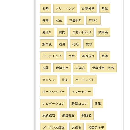
お墓
クリーニング
お墓掃除
墓誌
外柵
献花
お墓参り
お参り
見積り
質問
お問い合わせ
岐阜県
瓶牛乳
銭湯
花粉
黄砂
コーテイング
土葬
野辺送り
葬儀
風習
伊勢神宮
夫婦岩
伊勢神宮 外宮
ガソリン
洗剤
オートライト
オートワイパー
スマートキー
ナビゲーション
新型コロナ
痛風
尿路結石
痛風発作
尿酸値
プーチン大統領
大統領
和田アキ子