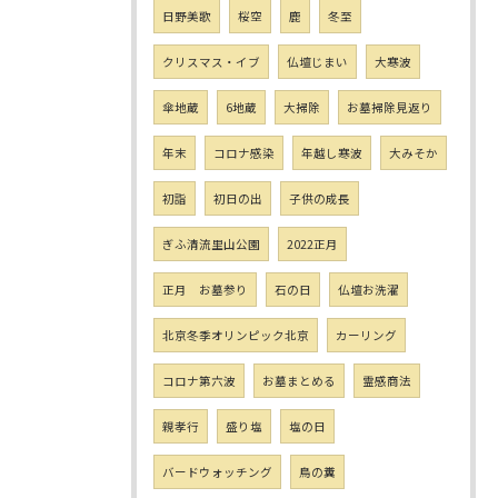
日野美歌
桜空
鹿
冬至
クリスマス・イブ
仏壇じまい
大寒波
傘地蔵
6地蔵
大掃除
お墓掃除見返り
年末
コロナ感染
年越し寒波
大みそか
初詣
初日の出
子供の成長
ぎふ清流里山公園
2022正月
正月 お墓参り
石の日
仏壇お洗濯
北京冬季オリンピック北京
カーリング
コロナ第六波
お墓まとめる
霊感商法
親孝行
盛り塩
塩の日
バードウォッチング
鳥の糞