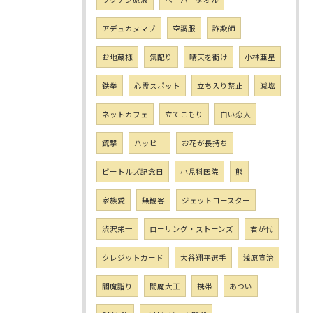
アデュカヌマブ
空調服
詐欺師
お地蔵様
気配り
晴天を衝け
小林亜星
鉄拳
心霊スポット
立ち入り禁止
減塩
ネットカフェ
立てこもり
白い恋人
銃撃
ハッピー
お花が長持ち
ビートルズ記念日
小児科医院
熊
家族愛
無観客
ジェットコースター
渋沢栄一
ローリング・ストーンズ
君が代
クレジットカード
大谷翔平選手
浅原宣治
閻魔詣り
閻魔大王
携帯
あつい