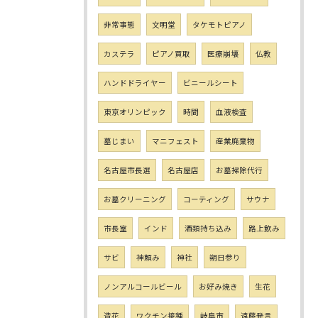
非常事態
文明堂
タケモトピアノ
カステラ
ピアノ買取
医療崩壊
仏教
ハンドドライヤー
ビニールシート
東京オリンピック
時間
血液検査
墓じまい
マニフェスト
産業廃棄物
名古屋市長選
名古屋店
お墓掃除代行
お墓クリーニング
コーティング
サウナ
市長室
インド
酒類持ち込み
路上飲み
サビ
神頼み
神社
朔日参り
ノンアルコールビール
お好み焼き
生花
造花
ワクチン接種
岐阜市
遠藤発言