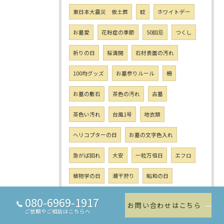
東日本大震災 仮土葬
蚊
ホワイトデー
お墓愛
花粉症の季節
50回忌
つくし
祈りの日
桜満開
石材表面の汚れ
100均グッズ
お墓参りルール
柵
お墓の敷石
茶色の汚れ
古墓
茶色い汚れ
台風1号
地衣類
ヘリコプターの日
お墓の文字色入れ
急がば回れ
大安
一粒万倍日
エフロ
植物学の日
潮干狩り
昭和の日
あっつい季節
石碑
コーキング
参観日
080-6969-1917
お問い合わせはこちら
ご依頼やご相談はこちらへ
子供の担任
藤原市三郎
子供会