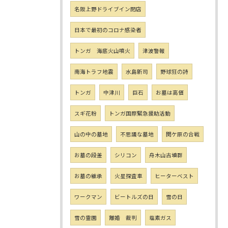
名阪上野ドライブイン閉店
日本で最初のコロナ感染者
トンガ 海底火山噴火
津波警報
南海トラフ地震
水島新司
野球狂の詩
トンガ
中津川
巨石
お墓は高価
スギ花粉
トンガ国際緊急援助活動
山の中の墓地
不思議な墓地
関ケ原の合戦
お墓の段差
シリコン
舟木山古墳群
お墓の継承
火星探査車
ヒーターベスト
ワークマン
ビートルズの日
雪の日
雪の霊園
離婚 裁判
塩素ガス