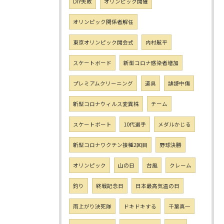
DIY失敗
オリンピック開催
オリンピック関係者解任
東京オリンピック開会式
内村航平
スケートボード
新型コロナ感染者増加
プレミアムクリーニング
道具
誹謗中傷
新型コロナウィルス変異株
チーム
スケートボート
10代選手
メダルかじる
新型コロナワクチン接種2回目
野球決勝
オリンピック
山の日
台風
クレーム
釣り
終戦記念日
日本最高気温の日
雨上がり決死隊
ドキドキする
千葉真一