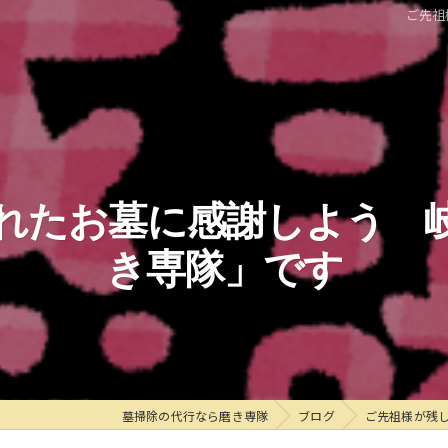
ご先祖
れたお墓に感謝しよう 
き専隊」です
墓掃除の代行なら磨き専隊
ブログ
ご先祖様が残