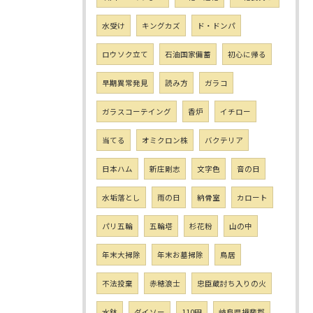
水受け
キングカズ
ド・ドンパ
ロウソク立て
石油国家備蓄
初心に帰る
早期異常発見
読み方
ガラコ
ガラスコーテイング
香炉
イチロー
当てる
オミクロン株
バクテリア
日本ハム
新庄剛志
文字色
音の日
水垢落とし
雨の日
納骨室
カロート
パリ五輪
五輪塔
杉花粉
山の中
年末大掃除
年末お墓掃除
鳥居
不法投棄
赤穂浪士
忠臣蔵討ち入りの火
水鉢
ダイソー
110円
岐阜県揖斐郡