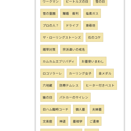
ワークマン
ビートルズの日
雪の日
雪の霊園
離婚 裁判
塩素ガス
プロの人？
ドライブ
東尋坊
ザ・ローリングストーンズ
石のコケ
雑草対策
宗派違いの戒名
カムカムエブリバディ
お墓使いまわし
ロコソラーレ
カーリング女子
金メダル
六地蔵
防寒テムレス
ヒーター付きベスト
猫の日
パトカーのサイレン
日ハム臨時コーチ
個人墓
夫婦墓
文楽座
神道
墓相学
ご遺骨