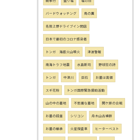
親孝行
盛り塩
塩の日
バードウォッチング
鳥の糞
名阪上野ドライブイン閉店
日本で最初のコロナ感染者
トンガ 海底火山噴火
津波警報
南海トラフ地震
水島新司
野球狂の詩
トンガ
中津川
巨石
お墓は高価
スギ花粉
トンガ国際緊急援助活動
山の中の墓地
不思議な墓地
関ケ原の合戦
お墓の段差
シリコン
舟木山古墳群
お墓の継承
火星探査車
ヒーターベスト