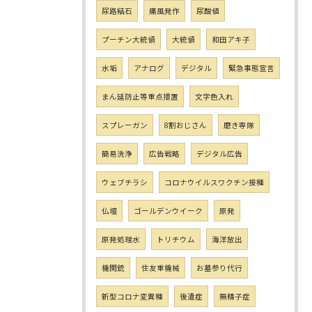
尿路結石
痛風発作
尿酸値
プーチン大統領
大統領
和田アキ子
水垢
アナログ
デジタル
緊急事態宣言
まん延防止等重点措置
文字色入れ
スプレーガン
8割おじさん
磨き専隊
簡易洗浄
広告戦略
デジタル広告
ウェブチラシ
コロナウイルスワクチン接種
仏壇
ゴールデンウイーク
原発
原発処理水
トリチウム
海洋放出
機関銃
住友重機械
お墓参り代行
新型コロナ変異種
後遺症
無精子症