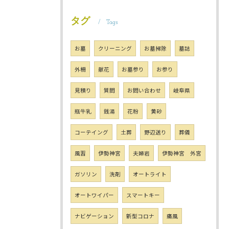
タグ
Tags
お墓
クリーニング
お墓掃除
墓誌
外柵
献花
お墓参り
お参り
見積り
質問
お問い合わせ
岐阜県
瓶牛乳
銭湯
花粉
黄砂
コーテイング
土葬
野辺送り
葬儀
風習
伊勢神宮
夫婦岩
伊勢神宮 外宮
ガソリン
洗剤
オートライト
オートワイパー
スマートキー
ナビゲーション
新型コロナ
痛風