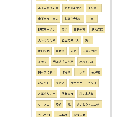
雨上がり決死隊
ドキドキする
千葉真一
木下大サーカス
お墓を大切に
400日
即席ラーメン
長浜
自動運転
野戦病院
夏休みの宿題
温室効果ガス
焦り
新旧交代
総裁選
祝砲
お墓の汚れ
お彼岸
戦国武将のお墓
忘れられた
関ケ原の戦い
博物館
ロッテ
彼岸花
敬老の日
高齢者
プロのクリーニング
お墓参りの日
秋分の日
藤ノ木古墳
ワープロ
結婚
嵐
さいとう・たかを
ゴルゴ13
どん兵衛
就職活動