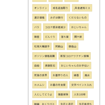
オンライン
戒名追加彫り
,年金通知ミス
適正価格
みずほ銀行
くだらないもの
バラ
コロナ感染者減少
おじいちゃん
銀座
どんぐり
落ち葉
関ケ原
松坂大輔選手
阿蘇山
御岳山
ガソリン価格高騰
新型コロナワクチン接種
自殺
黒御影石
おじいちゃんのお手伝い
死後の世界
お墓参りの人
線香
風水
カメムシ
お墓の冬支度
文字ペイント入れ
人としてどうよ
傷害保険
人生100年
映画 おくりびと
生花と造花
生花長持ち