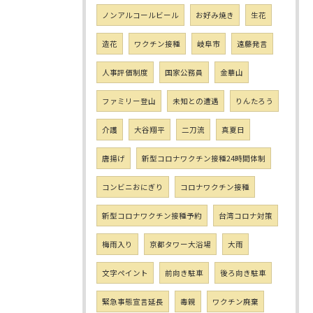
ノンアルコールビール
お好み焼き
生花
造花
ワクチン接種
岐阜市
遠藤発言
人事評価制度
国家公務員
金華山
ファミリー登山
未知との遭遇
りんたろう
介護
大谷翔平
二刀流
真夏日
唐揚げ
新型コロナワクチン接種24時間体制
コンビニおにぎり
コロナワクチン接種
新型コロナワクチン接種予約
台湾コロナ対策
梅雨入り
京都タワー大浴場
大雨
文字ペイント
前向き駐車
後ろ向き駐車
緊急事態宣言延長
毒親
ワクチン廃棄