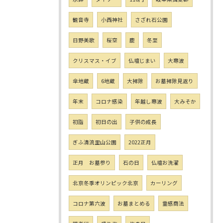
観音寺
小西神社
さざれ石公園
日野美歌
桜空
鹿
冬至
クリスマス・イブ
仏壇じまい
大寒波
傘地蔵
6地蔵
大掃除
お墓掃除見返り
年末
コロナ感染
年越し寒波
大みそか
初詣
初日の出
子供の成長
ぎふ清流里山公園
2022正月
正月 お墓参り
石の日
仏壇お洗濯
北京冬季オリンピック北京
カーリング
コロナ第六波
お墓まとめる
霊感商法