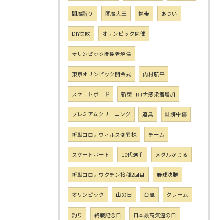
閻魔詣り
閻魔大王
携帯
あつい
DIY失敗
オリンピック開催
オリンピック関係者解任
東京オリンピック開会式
内村航平
スケートボード
新型コロナ感染者増加
プレミアムクリーニング
道具
誹謗中傷
新型コロナウィルス変異株
チーム
スケートボート
10代選手
メダルかじる
新型コロナワクチン接種2回目
野球決勝
オリンピック
山の日
台風
クレーム
釣り
終戦記念日
日本最高気温の日