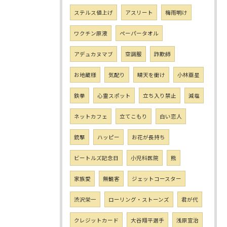
ステルス値上げ
アスリート
梅雨明け
ワクチン原液
ペーパータオル
アデュカヌマブ
空調服
詐欺師
お地蔵様
気配り
晴天を衝け
小林亜星
鉄拳
心霊スポット
立ち入り禁止
減塩
ネットカフェ
立てこもり
白い恋人
銃撃
ハッピー
お花が長持ち
ビートルズ記念日
小児科医院
熊
家族愛
無観客
ジェットコースター
渋沢栄一
ローリング・ストーンズ
君が代
クレジットカード
大谷翔平選手
浅原宣治