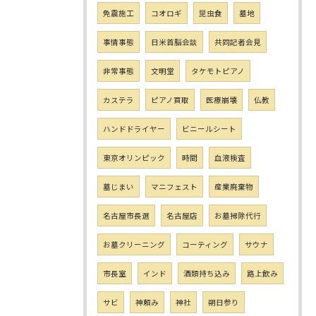
免震施工
コオロギ
昆虫食
墓地
事情事態
日米首脳会談
共同記者会見
非常事態
文明堂
タケモトピアノ
カステラ
ピアノ買取
医療崩壊
仏教
ハンドドライヤー
ビニールシート
東京オリンピック
時間
血液検査
墓じまい
マニフェスト
産業廃棄物
名古屋市長選
名古屋店
お墓掃除代行
お墓クリーニング
コーティング
サウナ
市長室
インド
酒類持ち込み
路上飲み
サビ
神頼み
神社
朔日参り