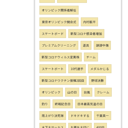
オリンピック関係者解任
東京オリンピック開会式
内村航平
スケートボード
新型コロナ感染者増加
プレミアムクリーニング
道具
誹謗中傷
新型コロナウィルス変異株
チーム
スケートボート
10代選手
メダルかじる
新型コロナワクチン接種2回目
野球決勝
オリンピック
山の日
台風
クレーム
釣り
終戦記念日
日本最高気温の日
雨上がり決死隊
ドキドキする
千葉真一
木下大サーカス
お墓を大切に
400日