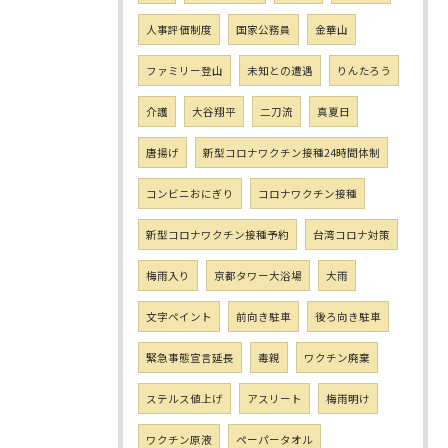
人事評価制度
国家公務員
金華山
ファミリー登山
未知との遭遇
りんたろう
介護
大谷翔平
二刀流
真夏日
唐揚げ
新型コロナワクチン接種24時間体制
コンビニおにぎり
コロナワクチン接種
新型コロナワクチン接種予約
台湾コロナ対策
梅雨入り
京都タワー大浴場
大雨
文字ペイント
前向き駐車
後ろ向き駐車
緊急事態宣言延長
毒親
ワクチン廃棄
ステルス値上げ
アスリート
梅雨明け
ワクチン原液
ペーパータオル