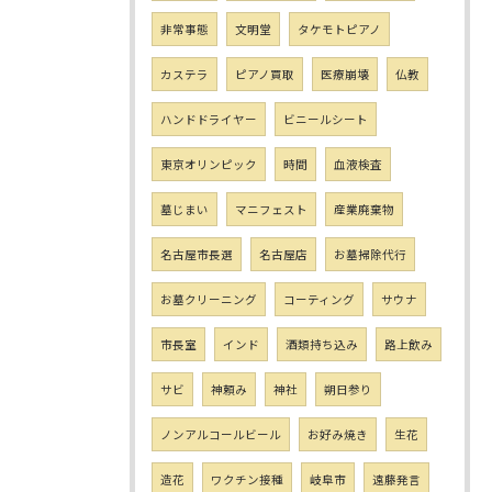
非常事態
文明堂
タケモトピアノ
カステラ
ピアノ買取
医療崩壊
仏教
ハンドドライヤー
ビニールシート
東京オリンピック
時間
血液検査
墓じまい
マニフェスト
産業廃棄物
名古屋市長選
名古屋店
お墓掃除代行
お墓クリーニング
コーティング
サウナ
市長室
インド
酒類持ち込み
路上飲み
サビ
神頼み
神社
朔日参り
ノンアルコールビール
お好み焼き
生花
造花
ワクチン接種
岐阜市
遠藤発言