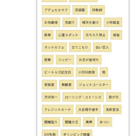
アデュカヌマブ
空調服
詐欺師
お地蔵様
気配り
晴天を衝け
小林亜星
鉄拳
心霊スポット
立ち入り禁止
減塩
ネットカフェ
立てこもり
白い恋人
銃撃
ハッピー
お花が長持ち
ビートルズ記念日
小児科医院
熊
家族愛
無観客
ジェットコースター
渋沢栄一
ローリング・ストーンズ
君が代
クレジットカード
大谷翔平選手
浅原宣治
閻魔詣り
閻魔大王
携帯
あつい
DIY失敗
オリンピック開催