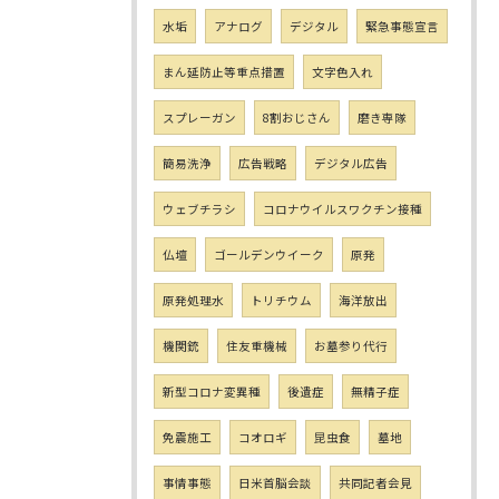
水垢
アナログ
デジタル
緊急事態宣言
まん延防止等重点措置
文字色入れ
スプレーガン
8割おじさん
磨き専隊
簡易洗浄
広告戦略
デジタル広告
ウェブチラシ
コロナウイルスワクチン接種
仏壇
ゴールデンウイーク
原発
原発処理水
トリチウム
海洋放出
機関銃
住友重機械
お墓参り代行
新型コロナ変異種
後遺症
無精子症
免震施工
コオロギ
昆虫食
墓地
事情事態
日米首脳会談
共同記者会見