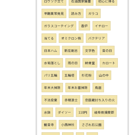
ロウソク立て
石油国家備蓄
初心に帰る
早期異常発見
読み方
ガラコ
ガラスコーテイング
香炉
イチロー
当てる
オミクロン株
バクテリア
日本ハム
新庄剛志
文字色
音の日
水垢落とし
雨の日
納骨室
カロート
パリ五輪
五輪塔
杉花粉
山の中
年末大掃除
年末お墓掃除
鳥居
不法投棄
赤穂浪士
忠臣蔵討ち入りの火
水鉢
ダイソー
110円
岐阜県揖斐郡
観音寺
小西神社
さざれ石公園