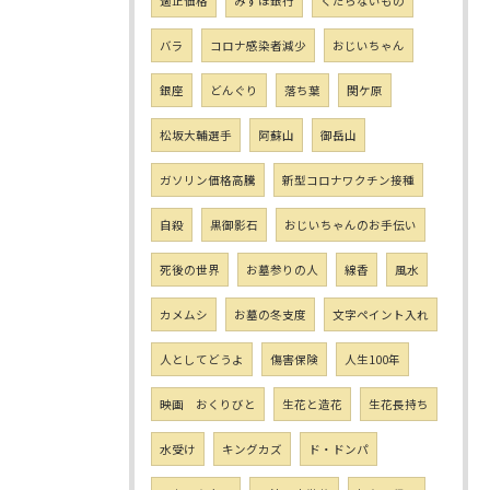
適正価格
みずほ銀行
くだらないもの
バラ
コロナ感染者減少
おじいちゃん
銀座
どんぐり
落ち葉
関ケ原
松坂大輔選手
阿蘇山
御岳山
ガソリン価格高騰
新型コロナワクチン接種
自殺
黒御影石
おじいちゃんのお手伝い
死後の世界
お墓参りの人
線香
風水
カメムシ
お墓の冬支度
文字ペイント入れ
人としてどうよ
傷害保険
人生100年
映画 おくりびと
生花と造花
生花長持ち
水受け
キングカズ
ド・ドンパ