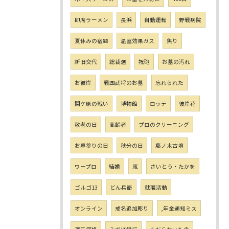
即席ラーメン
長浜
自動運転
野戦病院
夏休みの宿題
温室効果ガス
焦り
新旧交代
総裁選
祝砲
お墓の汚れ
お彼岸
戦国武将のお墓
忘れられた
関ケ原の戦い
博物館
ロッテ
彼岸花
敬老の日
高齢者
プロのクリーニング
お墓参りの日
秋分の日
藤ノ木古墳
ワープロ
結婚
嵐
さいとう・たかを
ゴルゴ13
どん兵衛
就職活動
オンライン
戒名追加彫り
,年金通知ミス