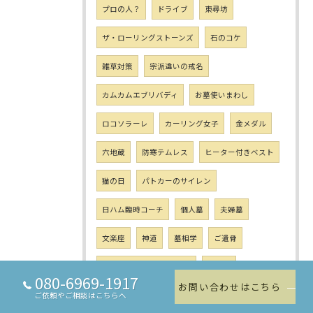
プロの人？
ドライブ
東尋坊
ザ・ローリングストーンズ
石のコケ
雑草対策
宗派違いの戒名
カムカムエブリバディ
お墓使いまわし
ロコソラーレ
カーリング女子
金メダル
六地蔵
防寒テムレス
ヒーター付きベスト
猫の日
パトカーのサイレン
日ハム臨時コーチ
個人墓
夫婦墓
文楽座
神道
墓相学
ご遺骨
3回目コロナワクチン接種
花粉症
080-6969-1917
お問い合わせはこちら
お墓の夢
東日本大震災から11年
ご依頼やご相談はこちらへ