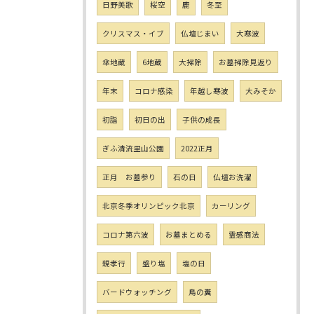
日野美歌
桜空
鹿
冬至
クリスマス・イブ
仏壇じまい
大寒波
傘地蔵
6地蔵
大掃除
お墓掃除見返り
年末
コロナ感染
年越し寒波
大みそか
初詣
初日の出
子供の成長
ぎふ清流里山公園
2022正月
正月 お墓参り
石の日
仏壇お洗濯
北京冬季オリンピック北京
カーリング
コロナ第六波
お墓まとめる
霊感商法
親孝行
盛り塩
塩の日
バードウォッチング
鳥の糞