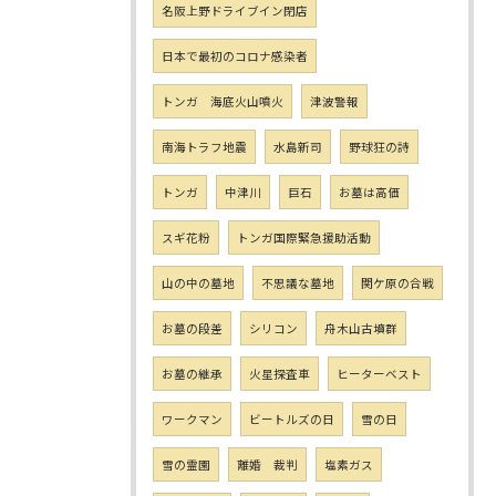
名阪上野ドライブイン閉店
日本で最初のコロナ感染者
トンガ 海底火山噴火
津波警報
南海トラフ地震
水島新司
野球狂の詩
トンガ
中津川
巨石
お墓は高価
スギ花粉
トンガ国際緊急援助活動
山の中の墓地
不思議な墓地
関ケ原の合戦
お墓の段差
シリコン
舟木山古墳群
お墓の継承
火星探査車
ヒーターベスト
ワークマン
ビートルズの日
雪の日
雪の霊園
離婚 裁判
塩素ガス