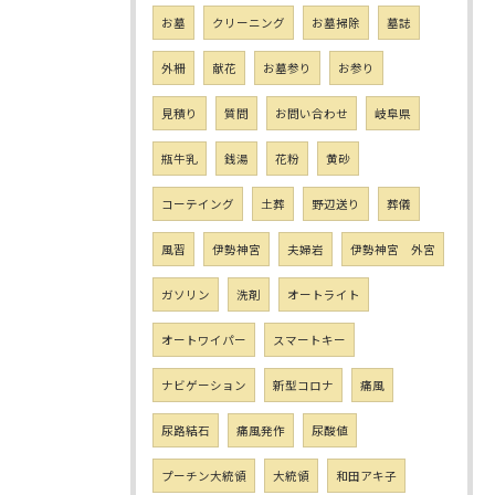
お墓
クリーニング
お墓掃除
墓誌
外柵
献花
お墓参り
お参り
見積り
質問
お問い合わせ
岐阜県
瓶牛乳
銭湯
花粉
黄砂
コーテイング
土葬
野辺送り
葬儀
風習
伊勢神宮
夫婦岩
伊勢神宮 外宮
ガソリン
洗剤
オートライト
オートワイパー
スマートキー
ナビゲーション
新型コロナ
痛風
尿路結石
痛風発作
尿酸値
プーチン大統領
大統領
和田アキ子