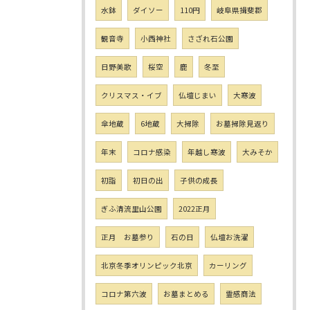
水鉢
ダイソー
110円
岐阜県揖斐郡
観音寺
小西神社
さざれ石公園
日野美歌
桜空
鹿
冬至
クリスマス・イブ
仏壇じまい
大寒波
傘地蔵
6地蔵
大掃除
お墓掃除見返り
年末
コロナ感染
年越し寒波
大みそか
初詣
初日の出
子供の成長
ぎふ清流里山公園
2022正月
正月 お墓参り
石の日
仏壇お洗濯
北京冬季オリンピック北京
カーリング
コロナ第六波
お墓まとめる
霊感商法