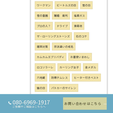
ワークマン
ビートルズの日
雪の日
雪の霊園
離婚 裁判
塩素ガス
プロの人？
ドライブ
東尋坊
ザ・ローリングストーンズ
石のコケ
雑草対策
宗派違いの戒名
カムカムエブリバディ
お墓使いまわし
ロコソラーレ
カーリング女子
金メダル
六地蔵
防寒テムレス
ヒーター付きベスト
猫の日
パトカーのサイレン
日ハム臨時コーチ
個人墓
夫婦墓
080-6969-1917
お問い合わせはこちら
ご依頼やご相談はこちらへ
文楽座
神道
墓相学
ご遺骨