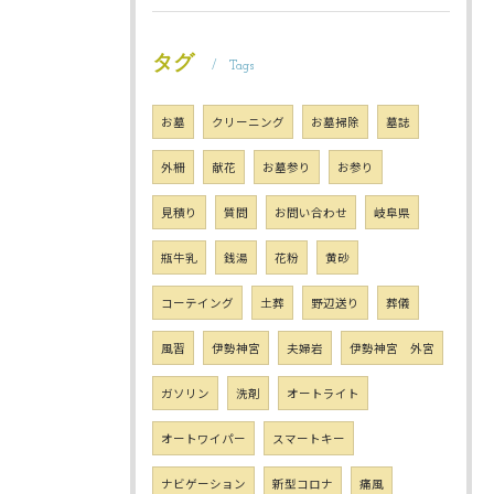
タグ
Tags
お墓
クリーニング
お墓掃除
墓誌
外柵
献花
お墓参り
お参り
見積り
質問
お問い合わせ
岐阜県
瓶牛乳
銭湯
花粉
黄砂
コーテイング
土葬
野辺送り
葬儀
風習
伊勢神宮
夫婦岩
伊勢神宮 外宮
ガソリン
洗剤
オートライト
オートワイパー
スマートキー
ナビゲーション
新型コロナ
痛風