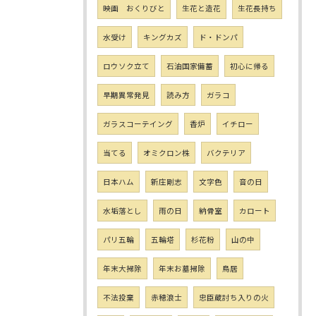
映画 おくりびと
生花と造花
生花長持ち
水受け
キングカズ
ド・ドンパ
ロウソク立て
石油国家備蓄
初心に帰る
早期異常発見
読み方
ガラコ
ガラスコーテイング
香炉
イチロー
当てる
オミクロン株
バクテリア
日本ハム
新庄剛志
文字色
音の日
水垢落とし
雨の日
納骨室
カロート
パリ五輪
五輪塔
杉花粉
山の中
年末大掃除
年末お墓掃除
鳥居
不法投棄
赤穂浪士
忠臣蔵討ち入りの火