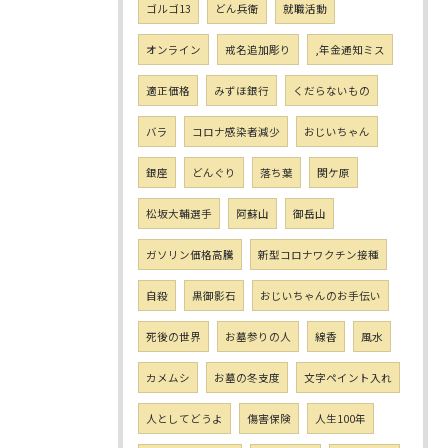
ゴルゴ13
どん兵衛
就職活動
オンライン
戒名追加彫り
,年金通知ミス
適正価格
みずほ銀行
くだらないもの
バラ
コロナ感染者減少
おじいちゃん
銀座
どんぐり
落ち葉
関ケ原
松坂大輔選手
阿蘇山
御岳山
ガソリン価格高騰
新型コロナワクチン接種
自殺
黒御影石
おじいちゃんのお手伝い
死後の世界
お墓参りの人
線香
風水
カメムシ
お墓の冬支度
文字ペイント入れ
人としてどうよ
傷害保険
人生100年