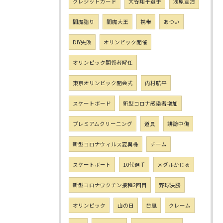
クレジットカード
大谷翔平選手
浅原宣治
閻魔詣り
閻魔大王
携帯
あつい
DIY失敗
オリンピック開催
オリンピック関係者解任
東京オリンピック開会式
内村航平
スケートボード
新型コロナ感染者増加
プレミアムクリーニング
道具
誹謗中傷
新型コロナウィルス変異株
チーム
スケートボート
10代選手
メダルかじる
新型コロナワクチン接種2回目
野球決勝
オリンピック
山の日
台風
クレーム