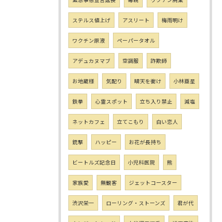
ステルス値上げ
アスリート
梅雨明け
ワクチン原液
ペーパータオル
アデュカヌマブ
空調服
詐欺師
お地蔵様
気配り
晴天を衝け
小林亜星
鉄拳
心霊スポット
立ち入り禁止
減塩
ネットカフェ
立てこもり
白い恋人
銃撃
ハッピー
お花が長持ち
ビートルズ記念日
小児科医院
熊
家族愛
無観客
ジェットコースター
渋沢栄一
ローリング・ストーンズ
君が代