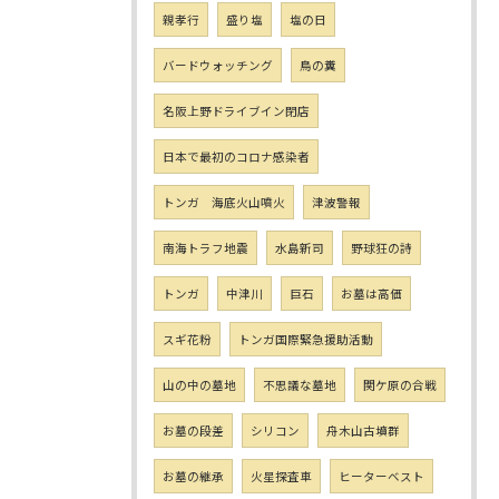
親孝行
盛り塩
塩の日
バードウォッチング
鳥の糞
名阪上野ドライブイン閉店
日本で最初のコロナ感染者
トンガ 海底火山噴火
津波警報
南海トラフ地震
水島新司
野球狂の詩
トンガ
中津川
巨石
お墓は高価
スギ花粉
トンガ国際緊急援助活動
山の中の墓地
不思議な墓地
関ケ原の合戦
お墓の段差
シリコン
舟木山古墳群
お墓の継承
火星探査車
ヒーターベスト