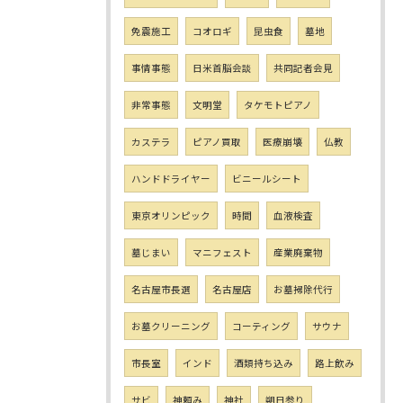
免震施工
コオロギ
昆虫食
墓地
事情事態
日米首脳会談
共同記者会見
非常事態
文明堂
タケモトピアノ
カステラ
ピアノ買取
医療崩壊
仏教
ハンドドライヤー
ビニールシート
東京オリンピック
時間
血液検査
墓じまい
マニフェスト
産業廃棄物
名古屋市長選
名古屋店
お墓掃除代行
お墓クリーニング
コーティング
サウナ
市長室
インド
酒類持ち込み
路上飲み
サビ
神頼み
神社
朔日参り