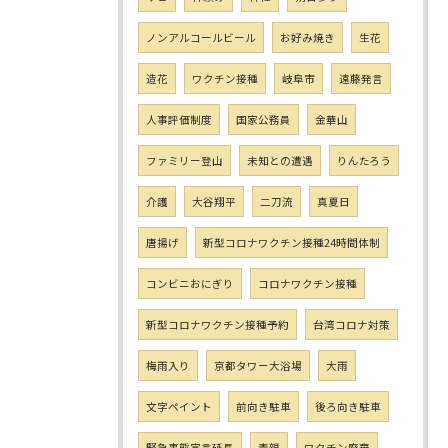
ノンアルコールビール
お好み焼き
生花
造花
ワクチン接種
岐阜市
遠藤発言
人事評価制度
国家公務員
金華山
ファミリー登山
未知との遭遇
りんたろう
介護
大谷翔平
二刀流
真夏日
唐揚げ
新型コロナワクチン接種24時間体制
コンビニおにぎり
コロナワクチン接種
新型コロナワクチン接種予約
台湾コロナ対策
梅雨入り
京都タワー大浴場
大雨
文字ペイント
前向き駐車
後ろ向き駐車
緊急事態宣言延長
毒親
ワクチン廃棄