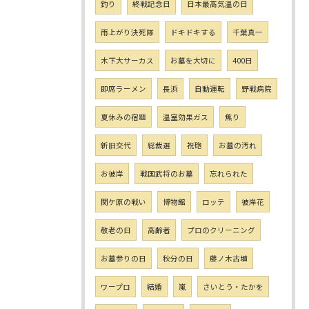
釣り
終戦記念日
日本最高気温の日
雨上がり決死隊
ドキドキする
千葉真一
木下大サーカス
お墓を大切に
400日
即席ラーメン
長浜
自動運転
野戦病院
夏休みの宿題
温室効果ガス
焦り
新旧交代
総裁選
祝砲
お墓の汚れ
お彼岸
戦国武将のお墓
忘れられた
関ケ原の戦い
博物館
ロッテ
彼岸花
敬老の日
高齢者
プロのクリーニング
お墓参りの日
秋分の日
藤ノ木古墳
ワープロ
結婚
嵐
さいとう・たかを