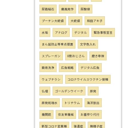
尿路結石
痛風発作
尿酸値
プーチン大統領
大統領
和田アキ子
水垢
アナログ
デジタル
緊急事態宣言
まん延防止等重点措置
文字色入れ
スプレーガン
8割おじさん
磨き専隊
簡易洗浄
広告戦略
デジタル広告
ウェブチラシ
コロナウイルスワクチン接種
仏壇
ゴールデンウイーク
原発
原発処理水
トリチウム
海洋放出
機関銃
住友重機械
お墓参り代行
新型コロナ変異種
後遺症
無精子症