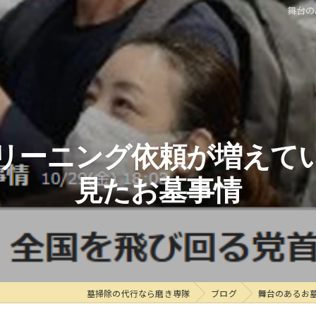
舞台の
リーニング依頼が増えて
見たお墓事情
墓掃除の代行なら磨き専隊
ブログ
舞台のあるお