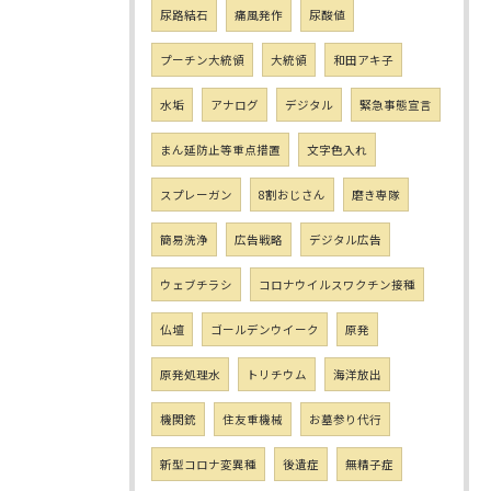
尿路結石
痛風発作
尿酸値
プーチン大統領
大統領
和田アキ子
水垢
アナログ
デジタル
緊急事態宣言
まん延防止等重点措置
文字色入れ
スプレーガン
8割おじさん
磨き専隊
簡易洗浄
広告戦略
デジタル広告
ウェブチラシ
コロナウイルスワクチン接種
仏壇
ゴールデンウイーク
原発
原発処理水
トリチウム
海洋放出
機関銃
住友重機械
お墓参り代行
新型コロナ変異種
後遺症
無精子症