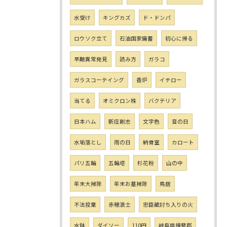
水受け
キングカズ
ド・ドンパ
ロウソク立て
石油国家備蓄
初心に帰る
早期異常発見
読み方
ガラコ
ガラスコーテイング
香炉
イチロー
当てる
オミクロン株
バクテリア
日本ハム
新庄剛志
文字色
音の日
水垢落とし
雨の日
納骨室
カロート
パリ五輪
五輪塔
杉花粉
山の中
年末大掃除
年末お墓掃除
鳥居
不法投棄
赤穂浪士
忠臣蔵討ち入りの火
水鉢
ダイソー
110円
岐阜県揖斐郡