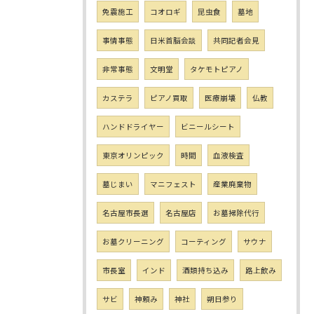
免震施工
コオロギ
昆虫食
墓地
事情事態
日米首脳会談
共同記者会見
非常事態
文明堂
タケモトピアノ
カステラ
ピアノ買取
医療崩壊
仏教
ハンドドライヤー
ビニールシート
東京オリンピック
時間
血液検査
墓じまい
マニフェスト
産業廃棄物
名古屋市長選
名古屋店
お墓掃除代行
お墓クリーニング
コーティング
サウナ
市長室
インド
酒類持ち込み
路上飲み
サビ
神頼み
神社
朔日参り