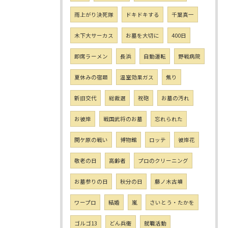
雨上がり決死隊
ドキドキする
千葉真一
木下大サーカス
お墓を大切に
400日
即席ラーメン
長浜
自動運転
野戦病院
夏休みの宿題
温室効果ガス
焦り
新旧交代
総裁選
祝砲
お墓の汚れ
お彼岸
戦国武将のお墓
忘れられた
関ケ原の戦い
博物館
ロッテ
彼岸花
敬老の日
高齢者
プロのクリーニング
お墓参りの日
秋分の日
藤ノ木古墳
ワープロ
結婚
嵐
さいとう・たかを
ゴルゴ13
どん兵衛
就職活動