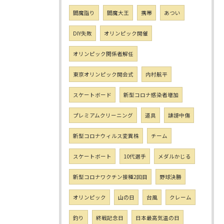
閻魔詣り
閻魔大王
携帯
あつい
DIY失敗
オリンピック開催
オリンピック関係者解任
東京オリンピック開会式
内村航平
スケートボード
新型コロナ感染者増加
プレミアムクリーニング
道具
誹謗中傷
新型コロナウィルス変異株
チーム
スケートボート
10代選手
メダルかじる
新型コロナワクチン接種2回目
野球決勝
オリンピック
山の日
台風
クレーム
釣り
終戦記念日
日本最高気温の日