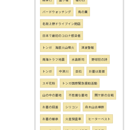
バードウォッチング
鳥の糞
名阪上野ドライブイン閉店
日本で最初のコロナ感染者
トンガ 海底火山噴火
津波警報
南海トラフ地震
水島新司
野球狂の詩
トンガ
中津川
巨石
お墓は高価
スギ花粉
トンガ国際緊急援助活動
山の中の墓地
不思議な墓地
関ケ原の合戦
お墓の段差
シリコン
舟木山古墳群
お墓の継承
火星探査車
ヒーターベスト