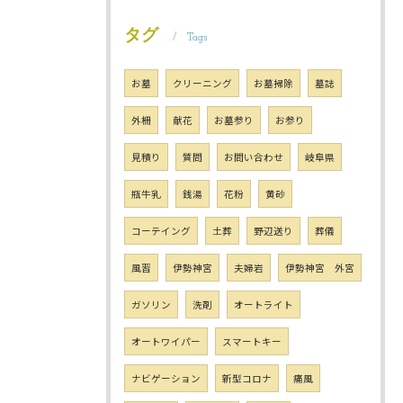
タグ
Tags
お墓
クリーニング
お墓掃除
墓誌
外柵
献花
お墓参り
お参り
見積り
質問
お問い合わせ
岐阜県
瓶牛乳
銭湯
花粉
黄砂
コーテイング
土葬
野辺送り
葬儀
風習
伊勢神宮
夫婦岩
伊勢神宮 外宮
ガソリン
洗剤
オートライト
オートワイパー
スマートキー
ナビゲーション
新型コロナ
痛風