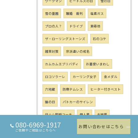
ワークマン
ビートルズの日
雪の日
雪の霊園
離婚 裁判
塩素ガス
プロの人？
ドライブ
東尋坊
ザ・ローリングストーンズ
石のコケ
雑草対策
宗派違いの戒名
カムカムエブリバディ
お墓使いまわし
ロコソラーレ
カーリング女子
金メダル
六地蔵
防寒テムレス
ヒーター付きベスト
猫の日
パトカーのサイレン
日ハム臨時コーチ
個人墓
夫婦墓
080-6969-1917
お問い合わせはこちら
文楽座
神道
墓相学
ご遺骨
ご依頼やご相談はこちらへ