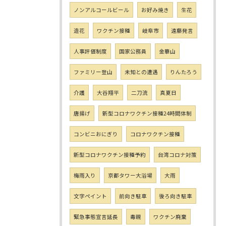
ノンアルコールビール
お好み焼き
生花
造花
ワクチン接種
岐阜市
遠藤発言
人事評価制度
国家公務員
金華山
ファミリー登山
未知との遭遇
りんたろう
介護
大谷翔平
二刀流
真夏日
唐揚げ
新型コロナワクチン接種24時間体制
コンビニおにぎり
コロナワクチン接種
新型コロナワクチン接種予約
台湾コロナ対策
梅雨入り
京都タワー大浴場
大雨
文字ペイント
前向き駐車
後ろ向き駐車
緊急事態宣言延長
毒親
ワクチン廃棄