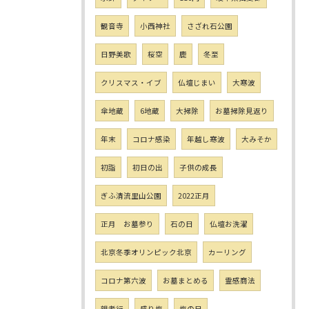
観音寺
小西神社
さざれ石公園
日野美歌
桜空
鹿
冬至
クリスマス・イブ
仏壇じまい
大寒波
傘地蔵
6地蔵
大掃除
お墓掃除見返り
年末
コロナ感染
年越し寒波
大みそか
初詣
初日の出
子供の成長
ぎふ清流里山公園
2022正月
正月 お墓参り
石の日
仏壇お洗濯
北京冬季オリンピック北京
カーリング
コロナ第六波
お墓まとめる
霊感商法
親孝行
盛り塩
塩の日