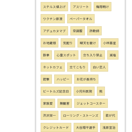
ステルス値上げ
アスリート
梅雨明け
ワクチン原液
ペーパータオル
アデュカヌマブ
空調服
詐欺師
お地蔵様
気配り
晴天を衝け
小林亜星
鉄拳
心霊スポット
立ち入り禁止
減塩
ネットカフェ
立てこもり
白い恋人
銃撃
ハッピー
お花が長持ち
ビートルズ記念日
小児科医院
熊
家族愛
無観客
ジェットコースター
渋沢栄一
ローリング・ストーンズ
君が代
クレジットカード
大谷翔平選手
浅原宣治