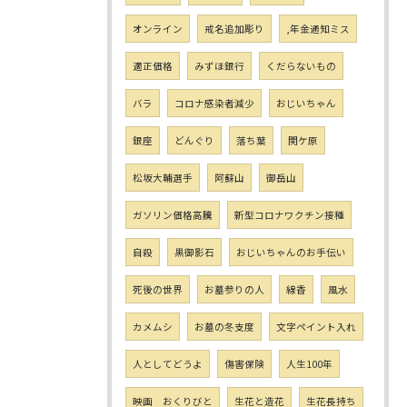
オンライン
戒名追加彫り
,年金通知ミス
適正価格
みずほ銀行
くだらないもの
バラ
コロナ感染者減少
おじいちゃん
銀座
どんぐり
落ち葉
関ケ原
松坂大輔選手
阿蘇山
御岳山
ガソリン価格高騰
新型コロナワクチン接種
自殺
黒御影石
おじいちゃんのお手伝い
死後の世界
お墓参りの人
線香
風水
カメムシ
お墓の冬支度
文字ペイント入れ
人としてどうよ
傷害保険
人生100年
映画 おくりびと
生花と造花
生花長持ち