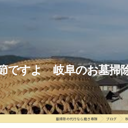
節ですよ 岐阜のお墓掃
墓掃除の代行なら磨き専隊
ブログ